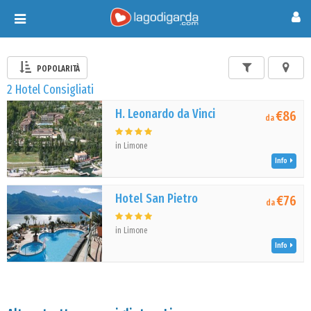
Toggle
navigation
POPOLARITÀ
2 Hotel Consigliati
H. Leonardo da Vinci
€86
da
in Limone
Info
Hotel San Pietro
€76
da
in Limone
Info