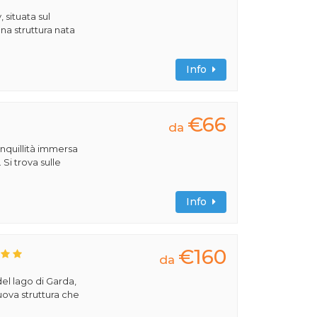
 situata sul
na struttura nata
Info
€66
da
anquillità immersa
 Si trova sulle
Info
€160
da
del lago di Garda,
uova struttura che