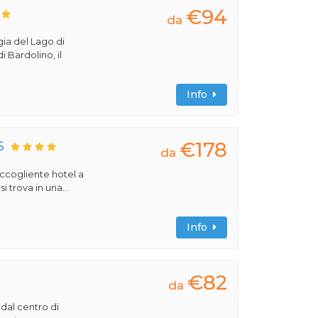
€94
da
gia del Lago di
i Bardolino, il
Info
€178
S
da
 accogliente hotel a
 trova in una...
Info
€82
da
 dal centro di