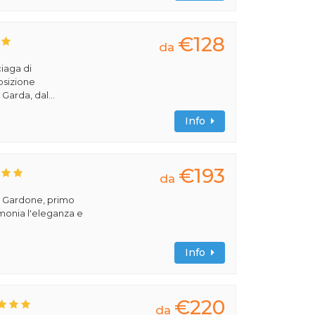
€128
da
ciaga di
osizione
Garda, dal...
Info
€193
da
el Gardone, primo
imonia l'eleganza e
Info
€220
da