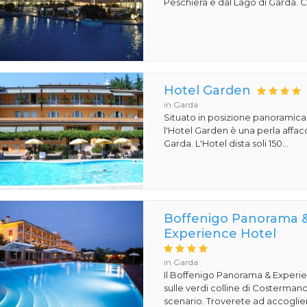
Peschiera e dal Lago di Garda. Co
Hotel Garden
in Garda
Situato in posizione panoramica
l'Hotel Garden è una perla affacc
Garda. L'Hotel dista soli 150...
Boffenigo Panorama 
Experience Hotel
in Garda
Il Boffenigo Panorama & Experi
sulle verdi colline di Costermano
scenario. Troverete ad accoglier