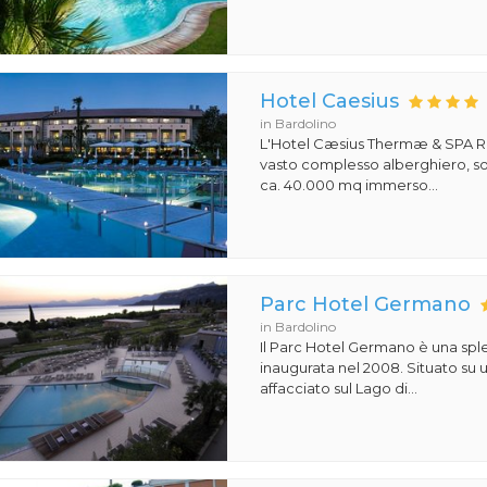
Hotel Caesius
in Bardolino
L'Hotel Cæsius Thermæ & SPA R
vasto complesso alberghiero, so
ca. 40.000 mq immerso...
Parc Hotel Germano
in Bardolino
Il Parc Hotel Germano è una sple
inaugurata nel 2008. Situato su
affacciato sul Lago di...