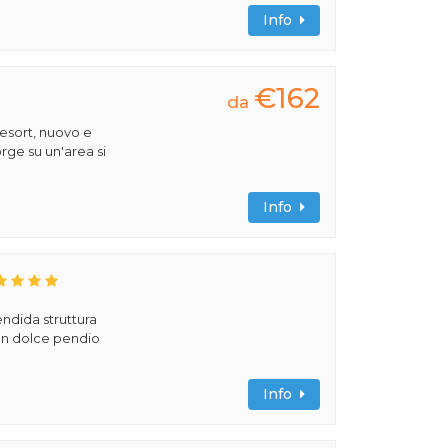
Info
€162
da
esort, nuovo e
rge su un'area si
Info
ndida struttura
 un dolce pendio
Info