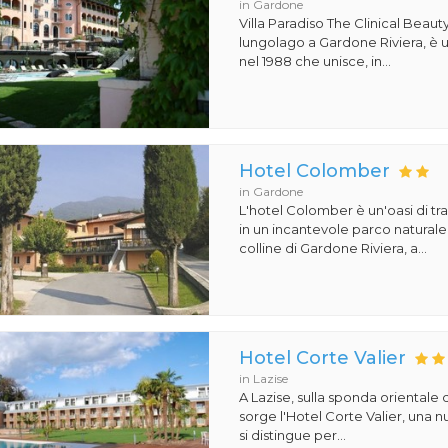
in Gardone
Villa Paradiso The Clinical Beauty,
lungolago a Gardone Riviera, è u
nel 1988 che unisce, in...
Hotel Colomber
in Gardone
L'hotel Colomber è un'oasi di tr
in un incantevole parco naturale.
colline di Gardone Riviera, a...
Hotel Corte Valier
in Lazise
A Lazise, sulla sponda orientale 
sorge l'Hotel Corte Valier, una n
si distingue per...