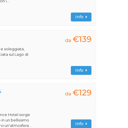
n i...
Info
€139
da
 e soleggiata,
iata sul Lago di
Info
€129
&
da
ence Hotel sorge
 in un bellissimo
Info
vi un'atmosfera...