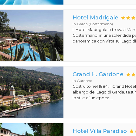
Hotel Madrigale
in Garda (Costermano)
L'Hotel Madrigale si trova a Mar
Costermano, in una splendida p
panoramica con vista sul Lago di 
Grand H. Gardone
in Gardone
Costruito nel 1884, il Grand Hot
albergo del Lago di Garda, test
lo stile di un'epoca....
Hotel Villa Paradiso