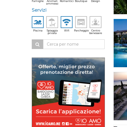
Famiglie
Animali
Romantici
Boutique
Design
ammessi
Servizi
Piscina
Spiaggia
Wifi
Parcheggio
Centro
privata
benessere