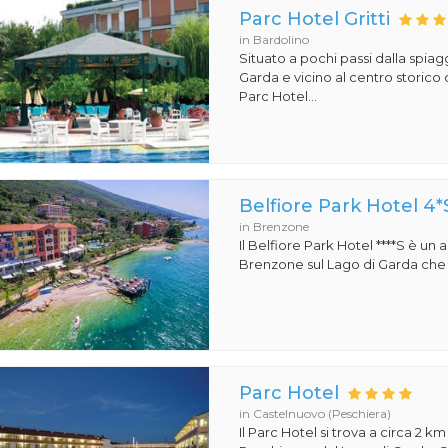
Parc Hotel Gritti
in Bardolino
Situato a pochi passi dalla spiag
Garda e vicino al centro storico d
Parc Hotel...
Belfiore Park Hotel 4*
in Brenzone
Il Belfiore Park Hotel ****S è un
Brenzone sul Lago di Garda che si
Parc Hotel
in Castelnuovo (Peschiera)
Il Parc Hotel si trova a circa 2 km