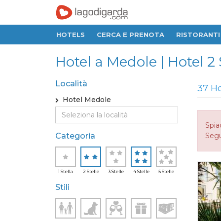
HOTELS
CERCA E PRENOTA
RISTORANTI
Hotel a Medole | Hotel 2 S
Località
37 Ho
Hotel Medole
Spia
Categoria
Seguo
1 Stella
2 Stelle
3 Stelle
4 Stelle
5 Stelle
Stili