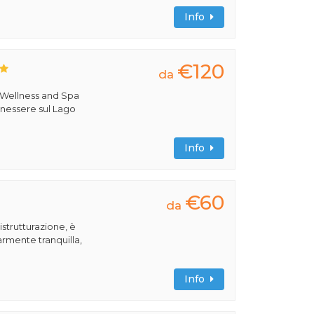
Info
€120
da
 Wellness and Spa
benessere sul Lago
Info
€60
da
istrutturazione, è
armente tranquilla,
Info