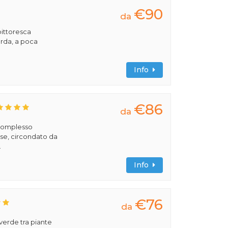
€90
da
pittoresca
Garda, a poca
Info
€86
da
 complesso
se, circondato da
.
Info
€76
da
verde tra piante