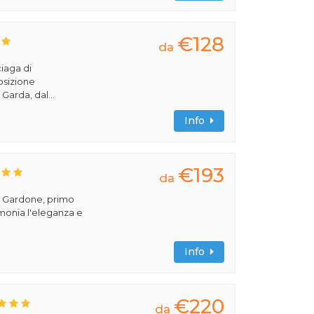
€128
da
ciaga di
osizione
Garda, dal...
Info
€193
da
el Gardone, primo
imonia l'eleganza e
Info
€220
da