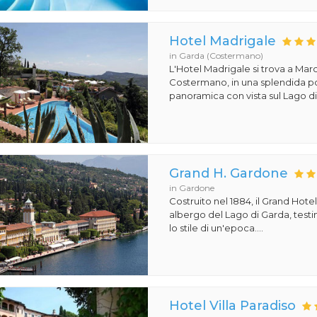
Hotel Madrigale
in Garda (Costermano)
L'Hotel Madrigale si trova a Mar
Costermano, in una splendida p
panoramica con vista sul Lago di 
Grand H. Gardone
in Gardone
Costruito nel 1884, il Grand Hot
albergo del Lago di Garda, test
lo stile di un'epoca....
Hotel Villa Paradiso