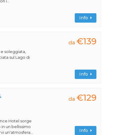
n i...
Info
€139
da
 e soleggiata,
iata sul Lago di
Info
€129
&
da
ence Hotel sorge
 in un bellissimo
Info
vi un'atmosfera...