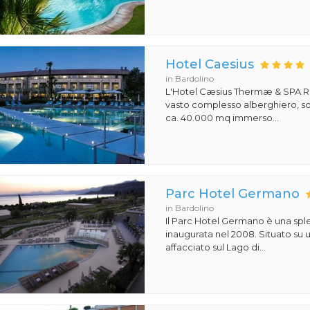
Hotel Caesius
in Bardolino
L'Hotel Cæsius Thermæ & SPA R
vasto complesso alberghiero, so
ca. 40.000 mq immerso...
Parc Hotel Germano
in Bardolino
Il Parc Hotel Germano è una sple
inaugurata nel 2008. Situato su
affacciato sul Lago di...