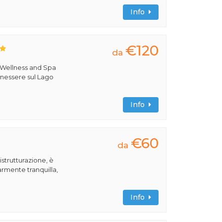
Info
€120
da
 Wellness and Spa
benessere sul Lago
Info
€60
da
istrutturazione, è
armente tranquilla,
Info