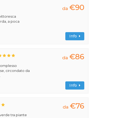
€90
da
pittoresca
Garda, a poca
Info
€86
da
 complesso
se, circondato da
.
Info
€76
da
verde tra piante