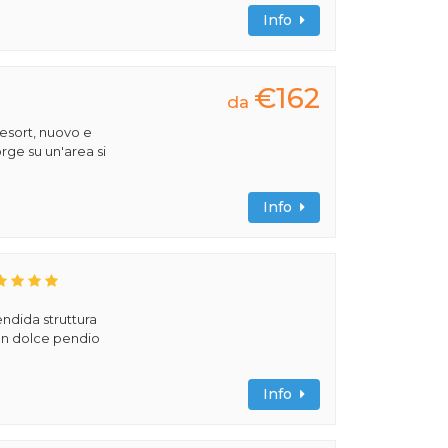
Info
€162
da
esort, nuovo e
rge su un'area si
Info
ndida struttura
 un dolce pendio
Info