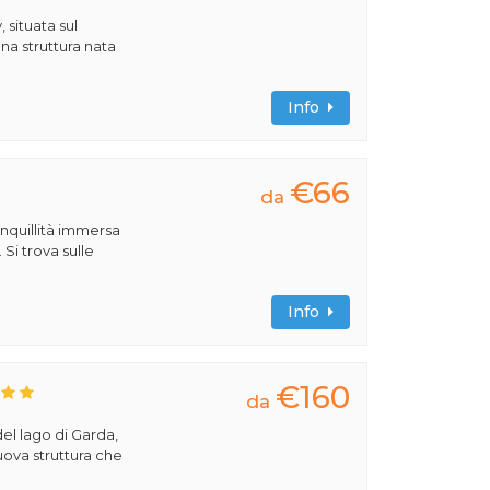
 situata sul
na struttura nata
Info
€66
da
anquillità immersa
 Si trova sulle
Info
€160
da
del lago di Garda,
uova struttura che