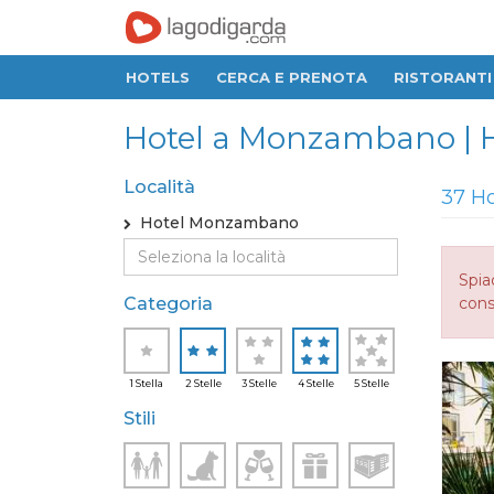
HOTELS
CERCA E PRENOTA
RISTORANTI
Hotel a Monzambano | Hot
Località
37 Ho
Hotel Monzambano
Spia
Categoria
consi
1 Stella
2 Stelle
3 Stelle
4 Stelle
5 Stelle
Stili