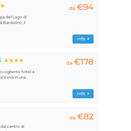
€94
da
gia del Lago di
i Bardolino, il
Info
€178
S
da
 accogliente hotel a
 trova in una...
Info
€82
da
 dal centro di