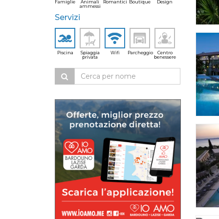
Famiglie
Animali
Romantici
Boutique
Design
ammessi
Servizi
Piscina
Spiaggia
Wifi
Parcheggio
Centro
privata
benessere