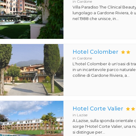
in Gardone
Villa Paradiso The Clinical Beauty,
lungolago a Gardone Riviera, è u
nel 1988 che unisce, in...
Hotel Colomber
in Gardone
L'hotel Colomber è un'oasi di tr
in un incantevole parco naturale.
colline di Gardone Riviera, a...
Hotel Corte Valier
in Lazise
A Lazise, sulla sponda orientale 
sorge l'Hotel Corte Valier, una n
si distingue per...