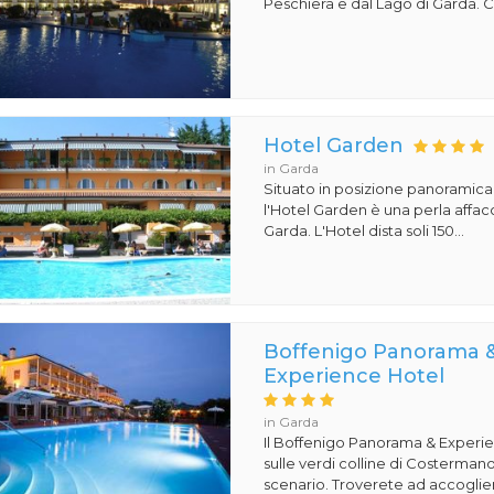
Peschiera e dal Lago di Garda. Co
Hotel Garden
in Garda
Situato in posizione panoramica
l'Hotel Garden è una perla affacc
Garda. L'Hotel dista soli 150...
Boffenigo Panorama 
Experience Hotel
in Garda
Il Boffenigo Panorama & Experi
sulle verdi colline di Costermano
scenario. Troverete ad accoglier