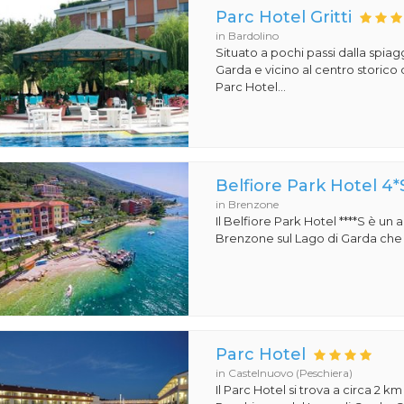
Parc Hotel Gritti
in Bardolino
Situato a pochi passi dalla spiag
Garda e vicino al centro storico d
Parc Hotel...
Belfiore Park Hotel 4*
in Brenzone
Il Belfiore Park Hotel ****S è un
Brenzone sul Lago di Garda che si
Parc Hotel
in Castelnuovo (Peschiera)
Il Parc Hotel si trova a circa 2 km