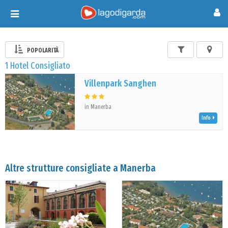
Toggle
navigation
POPOLARITÀ
1 Hotel Consigliato
Villenpark Sanghen
in Manerba
Info
Altre strutture consigliate a Manerba