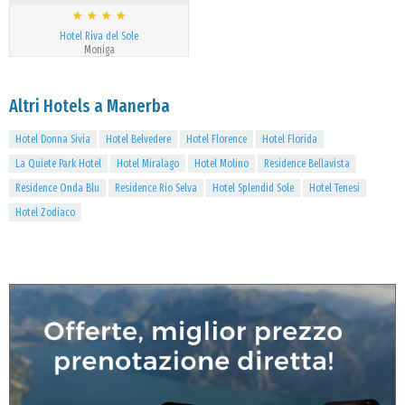
Hotel Riva del Sole
Moniga
Altri Hotels a Manerba
Hotel Donna Sivia
Hotel Belvedere
Hotel Florence
Hotel Florida
La Quiete Park Hotel
Hotel Miralago
Hotel Molino
Residence Bellavista
Residence Onda Blu
Residence Rio Selva
Hotel Splendid Sole
Hotel Tenesi
Hotel Zodiaco