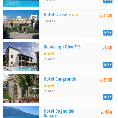
Info
Hotel Lazise
€120
da
in Lazise
Info
Relais agli Olivi 3*S
€80
da
in Lazise
Info
Hotel Cangrande
€130
da
in Lazise
Info
Hotel Sogno del
€44
da
Benaco