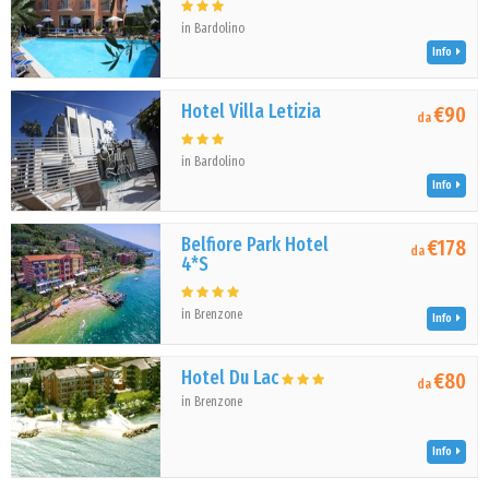
in Bardolino
Info
Hotel Villa Letizia
€90
da
in Bardolino
Info
Belfiore Park Hotel
€178
da
4*S
in Brenzone
Info
Hotel Du Lac
€80
da
in Brenzone
Info