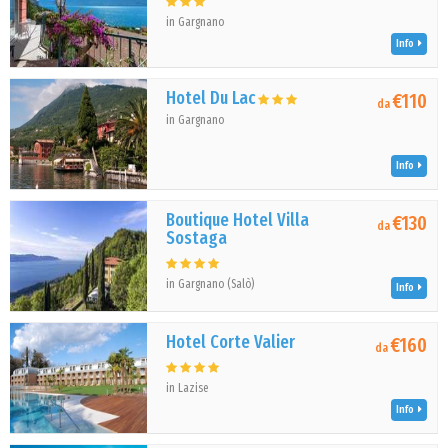
in Gargnano
Info
Hotel Du Lac
€110
da
in Gargnano
Info
Boutique Hotel Villa
€130
da
Sostaga
in Gargnano (Salò)
Info
Hotel Corte Valier
€160
da
in Lazise
Info