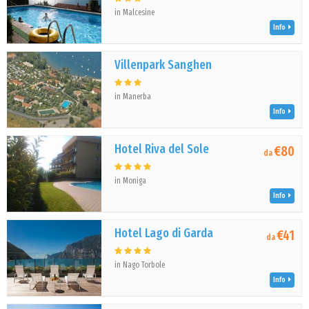
in Malcesine
Info
Villenpark Sanghen
in Manerba
Info
Hotel Riva del Sole
€80
da
in Moniga
Info
Hotel Lago di Garda
€41
da
in Nago Torbole
Info