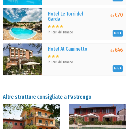
Hotel Le Torri del
€70
da
Garda
in Torri del Benaco
Info
Hotel Al Caminetto
€46
da
in Torri del Benaco
Info
Altre strutture consigliate a Pastrengo