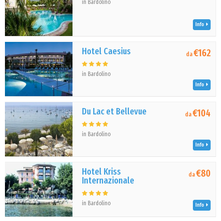
in Bardolino
Info
Hotel Caesius
€162
da
in Bardolino
Info
Du Lac et Bellevue
€104
da
in Bardolino
Info
Hotel Kriss
€80
da
Internazionale
in Bardolino
Info