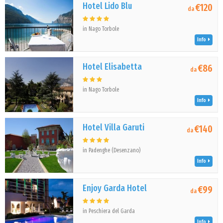
Hotel Lido Blu
€120
da
in Nago Torbole
Info
Hotel Elisabetta
€86
da
in Nago Torbole
Info
Hotel Villa Garuti
€140
da
in Padenghe (Desenzano)
Info
Enjoy Garda Hotel
€99
da
in Peschiera del Garda
Info