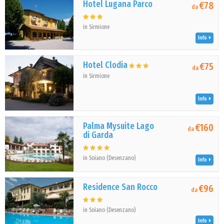
Hotel Lugana Parco
€78
da
in Sirmione
Info
Hotel Clodia
€75
da
in Sirmione
Info
Palma Mysuite Lago
€160
da
di Garda
in Soiano (Desenzano)
Info
Residence San Rocco
€96
da
in Soiano (Desenzano)
Info