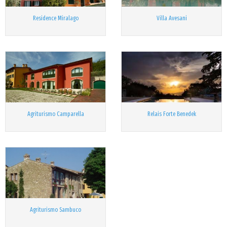
Residence Miralago
Villa Avesani
Agriturismo Camparella
Relais Forte Benedek
Agriturismo Sambuco