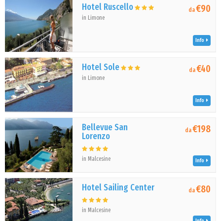
Hotel Ruscello
€90
da
in Limone
Info
Hotel Sole
€40
da
in Limone
Info
Bellevue San
€198
da
Lorenzo
in Malcesine
Info
Hotel Sailing Center
€80
da
in Malcesine
Info