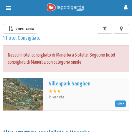
Toggle
navigation
POPOLARITÀ
1 Hotel Consigliato
Nessun hotel consigliato di Manerba a 5 stelle. Seguono hotel
consigliati di Manerba con categoria simile
Villenpark Sanghen
in Manerba
Info