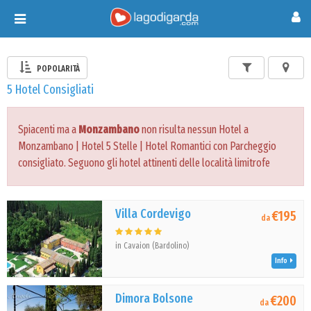
Toggle
navigation
POPOLARITÀ
5 Hotel Consigliati
Spiacenti ma a
Monzambano
non risulta nessun Hotel a
Monzambano | Hotel 5 Stelle | Hotel Romantici con Parcheggio
consigliato. Seguono gli hotel attinenti delle località limitrofe
Villa Cordevigo
€195
da
in Cavaion (Bardolino)
Info
Dimora Bolsone
€200
da