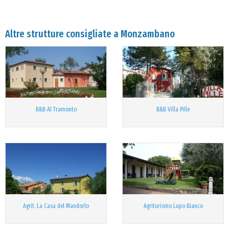
Altre strutture consigliate a Monzambano
B&B Al Tramonto
B&B Villa Pille
Agrit. La Casa del Mandorlo
Agriturismo Lupo Bianco