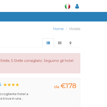
Home
Hotels
telle, 5 Stelle consigliato. Seguono gli hotel
€178
S
da
 accogliente hotel a
 trova in una...