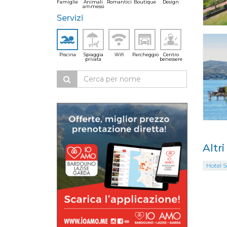
Famiglie
Animali
Romantici
Boutique
Design
ammessi
Servizi
Piscina
Spiaggia
Wifi
Parcheggio
Centro
privata
benessere
Altr
Hotel S