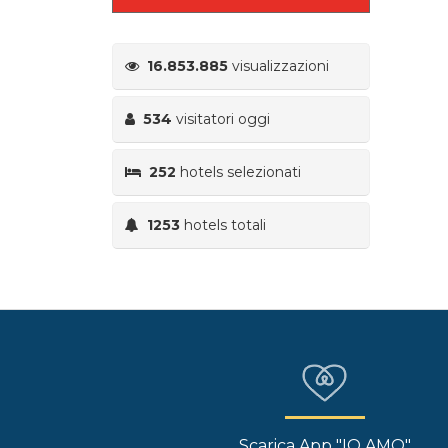
16.853.885
visualizzazioni
534
visitatori oggi
252
hotels selezionati
1253
hotels totali
Scarica App "IO AMO"