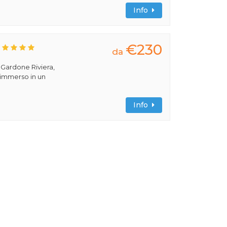
Info
€230
da
a Gardone Riviera,
 immerso in un
Info