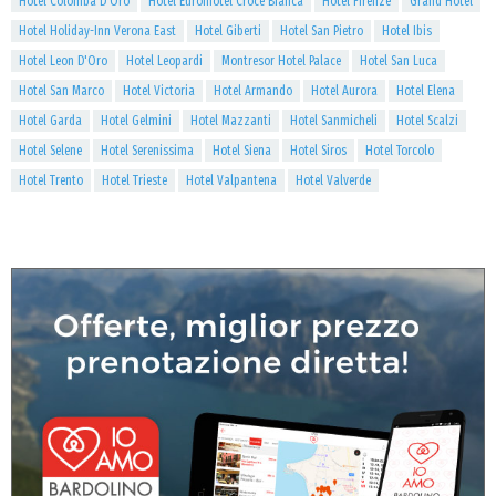
Hotel Colomba D'Oro
Hotel Euromotel Croce Bianca
Hotel Firenze
Grand Hotel
Hotel Holiday-Inn Verona East
Hotel Giberti
Hotel San Pietro
Hotel Ibis
Hotel Leon D'Oro
Hotel Leopardi
Montresor Hotel Palace
Hotel San Luca
Hotel San Marco
Hotel Victoria
Hotel Armando
Hotel Aurora
Hotel Elena
Hotel Garda
Hotel Gelmini
Hotel Mazzanti
Hotel Sanmicheli
Hotel Scalzi
Hotel Selene
Hotel Serenissima
Hotel Siena
Hotel Siros
Hotel Torcolo
Hotel Trento
Hotel Trieste
Hotel Valpantena
Hotel Valverde