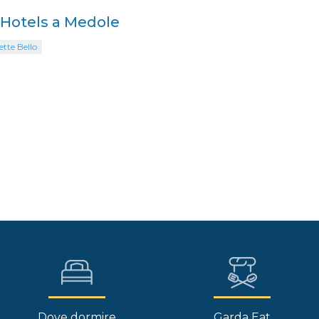
i Hotels a Medole
ette Bello
Dove dormire
Garda Eat