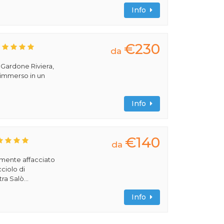
Info
€230
da
a Gardone Riviera,
 immerso in un
Info
€140
da
amente affacciato
cciolo di
ra Salò...
Info