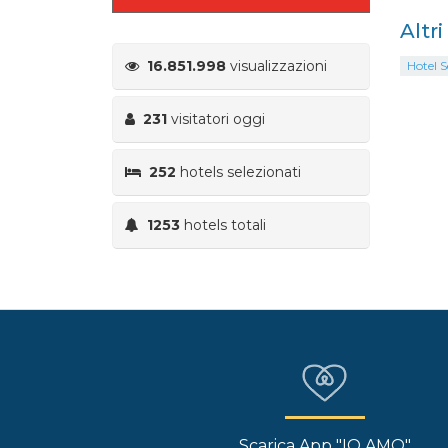
Altr
16.851.998
visualizzazioni
Hotel S
231
visitatori oggi
252
hotels selezionati
1253
hotels totali
Scarica App "IO AMO"