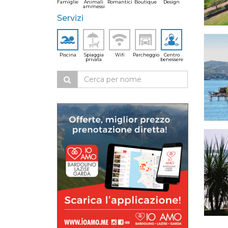
Famiglie
Animali
Romantici
Boutique
Design
ammessi
Servizi
Piscina
Spiaggia
Wifi
Parcheggio
Centro
privata
benessere