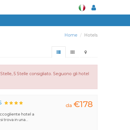
Home
Hotels
telle, 5 Stelle consigliato. Seguono gli hotel
€178
S
da
 accogliente hotel a
 trova in una...