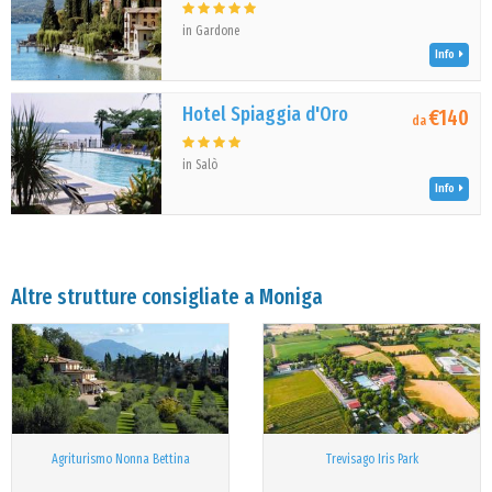
in Gardone
Info
Hotel Spiaggia d'Oro
€140
da
in Salò
Info
Altre strutture consigliate a Moniga
Agriturismo Nonna Bettina
Trevisago Iris Park