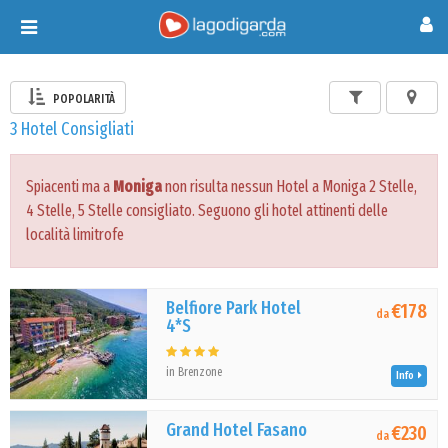
Toggle
navigation
POPOLARITÀ
3 Hotel Consigliati
Spiacenti ma a
Moniga
non risulta nessun Hotel a Moniga 2 Stelle,
4 Stelle, 5 Stelle consigliato. Seguono gli hotel attinenti delle
località limitrofe
Belfiore Park Hotel
€178
da
4*S
in Brenzone
Info
Grand Hotel Fasano
€230
da