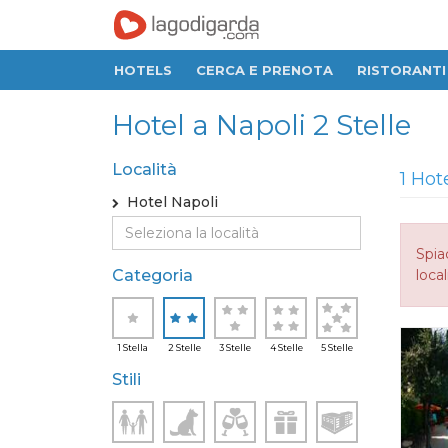
HOTELS
CERCA E PRENOTA
RISTORANTI
Hotel a Napoli 2 Stelle
Località
1 Hot
Hotel Napoli
Spia
Categoria
local
1 Stella
2 Stelle
3 Stelle
4 Stelle
5 Stelle
Stili