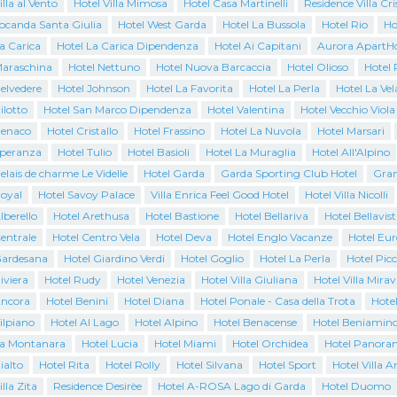
illa al Vento
Hotel Villa Mimosa
Hotel Casa Martinelli
Residence Villa Cri
Locanda Santa Giulia
Hotel West Garda
Hotel La Bussola
Hotel Rio
Ho
a Carica
Hotel La Carica Dipendenza
Hotel Ai Capitani
Aurora ApartHo
Maraschina
Hotel Nettuno
Hotel Nuova Barcaccia
Hotel Olioso
Hotel 
elvedere
Hotel Johnson
Hotel La Favorita
Hotel La Perla
Hotel La Vel
ilotto
Hotel San Marco Dipendenza
Hotel Valentina
Hotel Vecchio Viola
Benaco
Hotel Cristallo
Hotel Frassino
Hotel La Nuvola
Hotel Marsari
Speranza
Hotel Tulio
Hotel Basioli
Hotel La Muraglia
Hotel All'Alpino
elais de charme Le Videlle
Hotel Garda
Garda Sporting Club Hotel
Gran
Royal
Hotel Savoy Palace
Villa Enrica Feel Good Hotel
Hotel Villa Nicolli
lberello
Hotel Arethusa
Hotel Bastione
Hotel Bellariva
Hotel Bellavist
entrale
Hotel Centro Vela
Hotel Deva
Hotel Englo Vacanze
Hotel Eur
Gardesana
Hotel Giardino Verdi
Hotel Goglio
Hotel La Perla
Hotel Pic
iviera
Hotel Rudy
Hotel Venezia
Hotel Villa Giuliana
Hotel Villa Mirav
Ancora
Hotel Benini
Hotel Diana
Hotel Ponale - Casa della Trota
Hote
ilpiano
Hotel Al Lago
Hotel Alpino
Hotel Benacense
Hotel Beniamin
La Montanara
Hotel Lucia
Hotel Miami
Hotel Orchidea
Hotel Panora
ialto
Hotel Rita
Hotel Rolly
Hotel Silvana
Hotel Sport
Hotel Villa A
lla Zita
Residence Desirèe
Hotel A-ROSA Lago di Garda
Hotel Duomo