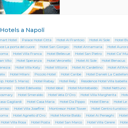
i Hotels a Napoli
mart Hotel
Palace Hotel Città
Hotel Al Frantoio
Hotel Al Sole
Hotel B
ce La porta del cuore
Hotel San Giorgio
Hotel Annamaria
Hotel Auror
Roma
Hotel Villa Franca
Hotel Bellevue
Hotel San Pietro
Hotel Ca' Mu
an Vito
Hotel Speranza
Hotel Veronello
Hotel Al Sole
Hotel Benacus
enezia
Hotel Villa Katy
Hotel Vittoria
Hotel Al Cardellino
Hotel All'An
elix
Hotel Milani
Piccolo Hotel
Hotel Caribe
Hotel Danieli La Castella
ip. Hotel S. Maria)
Hotel Rabay
Hotel Rely
Residence Hotel Villa Isabella
eronesi
Hotel Edelweiss
Hotel Ideal
Hotel Montebaldo
Hotel Nettuno
Rosmary
Hotel Smeraldo
Hotel Vela D'Oro
Hotel Villa Margherita
Hote
asa Gagliardi
Hotel Casa Maria
Hotel Da Pippo
Hotel Elena
Hotel Le
orriso
Hotel Villa Josefine
Montresor Hotel Tower
Hotel Centro turistic
Roma
Hotel Agnello d'Oro
Hotel Monte Baldo
Hotel Ai Perseghi
Hotel
 Hotel Villa Rosa
Hotel Posta
Hotel San Marco
Hotel Villa Cerere
Hotel