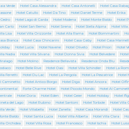
aia Verde
Hotel Casa Alessandra
Hotel Casa Antonelli
Hotel Casa Raba
Cassone
Hotel Catullo
Hotel Da Tino
Hotel Daniel Terme
Hotel Erika
l Cedro
Hotel Lago di Garda
Hotel Modena
Hotel Monte Baldo
Hotel 
San Carlo
Hotel San Remo
Hotel Sirena
Hotel Stella Alpina
Hotel Villa
lla Lisa
Hotel Villa Orizzonte
Hotel Alla Rama
Hotel Bommartini
Ho
Casa Bianca
Hotel Casa Chincarini
Hotel Casa Gaby
Hotel Casa Marinell
oliday
Hotel Lucia
Hotel Navene
Hotel Oliveto
Hotel Priori
Hotel 
illa Nadia
Hotel Villa Silvana
Hotel Donna Sivia
Hotel Belvedere
Hotel
Miralago
Hotel Molino
Residence Bellavista
Residence Onda Blu
Resid
Zodiaco
Hotel Belle Rive
Hotel Oasi
Hotel Villa Schindler
Hotel La Rom
lla Ferretti
Hotel Du Lac
Hotel La Pergola
Hotel La Pescatrice
Hotel 
Al Caminetto
Hotel Antico Borgo
Hotel Diga
Hotel Ancora
Hotel Olfi
Continental
Forte Charme Hotel
Hotel Piccolo Mondo
Hotel Al Caminet
entrale
Hotel Doria
Hotel Eden
Hotel Geier
Hotel Holiday
Hotel Ifi
ineta del Lago
Hotel Rubino
Hotel Santoni
Hotel Torbole
Hotel Villa 
illa Verde
Hotel Villabella
Hotel Zanella
Hotel Casa Morandi
Hotel Cas
Monte Baldo
Hotel Santa Lucia
Hotel Villa Alberta
Hotel Villa Clara
Ho
illa Orchidea
Hotel Villa Rosa
Hotel Francesco
Hotel Ischia
Hotel Luis