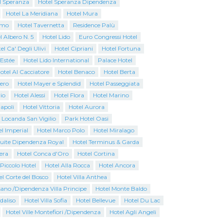
l Speranza
Hotel Speranza Dipendenza
Hotel La Meridiana
Hotel Mura
emo
Hotel Tavernetta
Residence Palù
l Albero N. 5
Hotel Lido
Euro Congressi Hotel
el Ca' Degli Ulivi
Hotel Cipriani
Hotel Fortuna
 Estée
Hotel Lido International
Palace Hotel
otel Al Cacciatore
Hotel Benaco
Hotel Berta
iero
Hotel Mayer e Splendid
Hotel Passeggiata
io
Hotel Alessi
Hotel Flora
Hotel Marino
apoli
Hotel Vittoria
Hotel Aurora
 Locanda San Vigilio
Park Hotel Oasi
l Imperial
Hotel Marco Polo
Hotel Miralago
Suite Dipendenza Royal
Hotel Terminus & Garda
era
Hotel Conca d'Oro
Hotel Cortina
Piccolo Hotel
Hotel Alla Rocca
Hotel Ancora
el Corte del Bosco
Hotel Villa Anthea
ano /Dipendenza Villa Principe
Hotel Monte Baldo
rdaliso
Hotel Villa Sofia
Hotel Bellevue
Hotel Du Lac
Hotel Ville Montefiori /Dipendenza
Hotel Agli Angeli