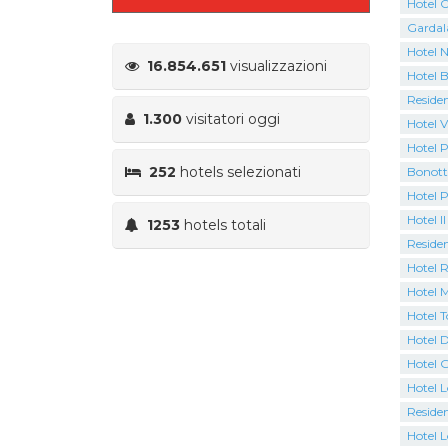
Hotel C
Gardal
Hotel N
16.854.651
visualizzazioni
Hotel B
Residen
1.300
visitatori oggi
Hotel V
Hotel P
252
hotels selezionati
Bonott
Hotel 
Hotel Il
1253
hotels totali
Residen
Hotel 
Hotel M
Hotel 
Hotel D
Hotel 
Hotel 
Residen
Hotel L