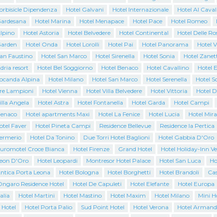
orbisicle Dipendenza
Hotel Galvani
Hotel Internazionale
Hotel Al Caval
Gardesana
Hotel Marina
Hotel Menapace
Hotel Pace
Hotel Romeo
lpino
Hotel Astoria
Hotel Belvedere
Hotel Continental
Hotel Delle Ro
Garden
Hotel Onda
Hotel Lorolli
Hotel Pai
Hotel Panorama
Hotel V
San Faustino
Hotel San Marco
Hotel Sirenella
Hotel Sonia
Hotel Zanett
dria resort
Hotel Bel Soggiorno
Hotel Benaco
Hotel Cavallino
Hotel 
Locanda Alpina
Hotel Milano
Hotel San Marco
Hotel Serenella
Hotel S
Tre Lampioni
Hotel Vienna
Hotel Villa Belvedere
Hotel Vittoria
Hotel D
illa Angela
Hotel Astra
Hotel Fontanella
Hotel Garda
Hotel Campi
Benaco
Hotel apartments Maxi
Hotel La Fenice
Hotel Lucia
Hotel Mir
otel Faver
Hotel Pineta Campi
Residence Bellevue
Residence la Pertica
Sermerio
Hotel Da Tonino
Due Torri Hotel Baglioni
Hotel Gabbia D'Oro
Euromotel Croce Bianca
Hotel Firenze
Grand Hotel
Hotel Holiday-Inn V
Leon D'Oro
Hotel Leopardi
Montresor Hotel Palace
Hotel San Luca
Ho
Antica Porta Leona
Hotel Bologna
Hotel Borghetti
Hotel Brandoli
Cas
Ongaro Residence Hotel
Hotel De Capuleti
Hotel Elefante
Hotel Europa
alia
Hotel Martini
Hotel Mastino
Hotel Maxim
Hotel Milano
Mini H
 Hotel
Hotel Porta Palio
Sud Point Hotel
Hotel Verona
Hotel Armand