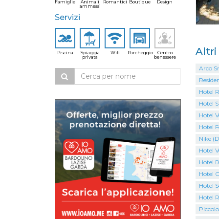
Famiglie
Animali
Romantici
Boutique
Design
ammessi
Servizi
Altr
Piscina
Spiaggia
Wifi
Parcheggio
Centro
privata
benessere
Arco S
Residen
Hotel 
Hotel S
Hotel V
Hotel F
Nike (D
Hotel V
Hotel 
Hotel C
Hotel S
Hotel 
Piccolo