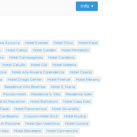
Info
aia Azzurra
Hotel Everest
Hotel Olivo
Hotel Pace
a
Hotel Cattoi
Hotel Garden
Hotel Michelotti
ra
Hotel Campagnola
Hotel Gardenia
Hotel Catullo
Hotel Giò
Hotel Valbella
cora
Hotel Alla Riviera Dipendenza
Hotel Cisano
na
Hotel Drago Center
Hotel Firenze
Hotel Merano
Residence Villa Beatrice
Hotel S. Maria
Piccolo Hotel
Residence S. Vito
Residence Solei
l Al Pescatore
Hotel Battistoni
Hotel Casa Este
 Fasse
Hotel Panoramica
Hotel Silvanella
o Gardesano
Crocioni Hotel Rizzi
Hotel Krystal
 Al Piccione
Hotel San Valentino
Hotel Corona
 Alpi
Hotel Belvedere
Hotel Carmencita