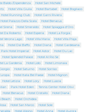
te Baldo /Dipendenza
Hotel San Michele
rts
Hotel Villa Giulia
Hotel Bartabel
Hotel Bogliaco
Hotel Running Club
Hotel Garni Riviera
 Hotel Palazzo Della Scala
Hotel Benacus
el Sirena
Hotel Smeraldo
Hotel Spiaggia d'Oro
tel Da Roberto
Hotel Esperia
Hotel La Forgia
tel Verona Lago
Hotel Villa Maria
Hotel Villa Plaja
ina
Hotel Dal Baffo
Hotel Diana
Hotel Gardesana
Park Hotel Imperial
Hotel Astor
Hotel Du Lac
Hotel Splendid Palace
Hotel Al Rio Se
tel La Gardenia
Hotel Lido
Hotel Limonaia
Giorgio
Hotel Saturno
Hotel Sorriso
Europa
Hotel Italia Bel Paese
Hotel Mignon
Hotel Letizia
Hotel Lory
Hotel Luscia
ilian
Park Hotel Eden
Tennis Center Hotel Olivi
Hotel Benacus
Hotel Cristallo
Hotel Diana
i Beach
Hotel Orchidea
Rosa
Hotel San Marco
Hotel Sole
Smeralda
Hotel Alpino
Hotel Anna
Hotel Aurora