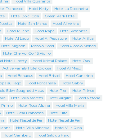
stina
Hotel Villa Quaranta
tel Francesco
Hotel Ketty
Hotel La Rocchetta
tel
Hotel Dolci Colli
Green Park Hotel
Rosetta
Hotel San Marco
Hotel Al Veliero
a
Hotel Milano
Hotel Papa
Hotel Peschiera
Hotel Al Lago
Hotel Al Pescatore
Hotel Arilica
Hotel Mignon
Piccolo Hotel
Hotel Piccolo Mondo
Hotel Chervo' Golf S.Vigilio
d Hotel Liberty
Hotel Kristal Palace
Hotel Oasi
Active Family Hotel Gioiosa
Hotel Al Maso
a
Hotel Benacus
Hotel Bristol
Hotel Canarino
opa sul lago
Hotel Fontanella
Hotel Gabry
colo Eden Spaghetti Haus
Hotel Pier
Hotel Prince
alle
Hotel Villa Moretti
Hotel Virgilio
Hotel Vittoria
l Primo
Hotel Rosa Alpina
Hotel Villa Maria
o
Hotel Casa Francesca
Hotel Elite
ma
Hotel Rastel de Fer
Hotel Restel de Fer
rianna
Hotel Villa Minerva
Hotel Villa Rina
Hotel Gambero
Hotel Salò du Parc