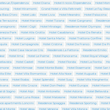
Bellevue /Dipendenza
Hotel Diana
Hotel Il riccio /Dipendenza
Hotel Mon
Touring
Hotel Miramonti
Grand Hotel a Villa Feltrinelli
Hotel Le Fay Reso
a Baia D'oro
Hotel Lido
Hotel Livia
Hotel Meandro
Hotel Palazzina
a Terrazzina
Hotel Mariano
Hotel Tiziana
Hotel Gargnano
Residence
Cansignorio
Hotel I Gigli
Hotel Miralago
Residence Hotel Olympia
Hot
Venezia Park
Hotel Alla Grotta
Hotel Casablanca
Hotel Da Renata
Ho
La Rama
Hotel Luigina
Hotel Santa Marta
Hotel Trattoria Confine
Ho
quila
Hotel Campagnola
Hotel Cristina
Hotel Da Franco
Hotel Da P
ecla
Hotel Casa Vacanze Cris
Residences La Fattoria
Residence Emilio
deal
Hotel Ilma
Hotel Le Palme
Hotel Panorama
Hotel Royal Village
ellavista
Hotel Castell
Hotel Coste
Hotel Florida
Hotel La Fiorita
Ho
Limone
Hotel Mimose
Hotel Monte Baldo
Hotel Rosemarie
Hotel San 
lla Elite
Hotel Villa Romantica
Hotel Alla Noce
Hotel Augusta
Hotel 
iviera
Hotel Rodos
Hotel Splendid
Hotel Susy
Hotel Villa Margherita
ilvana
Hotel Villa Grazia
Hotel Don Pedro
Hotel Europa
Hotel Maxim
al di Sogno
Hotel Alpi
Hotel Antonella
Hotel Astoria
Hotel Bellavista
Dolomiti
Hotel Luna Rossa
Hotel Malcesine
Hotel Meridiana
Hotel Oas
nce apartments Loncrini
Residence Spiaggia
Residence Sporting
Hotel 
al di Monte
Hotel Vega
Hotel Venezia
Hotel Villa Monica
Hotel Villa 