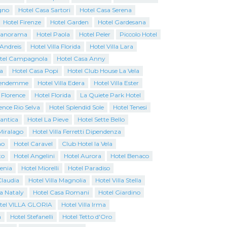
gno
Hotel Casa Sartori
Hotel Casa Serena
Hotel Firenze
Hotel Garden
Hotel Gardesana
Panorama
Hotel Paola
Hotel Peler
Piccolo Hotel
 Andreis
Hotel Villa Florida
Hotel Villa Lara
tel Campagnola
Hotel Casa Anny
a
Hotel Casa Popi
Hotel Club House La Vela
Vendemme
Hotel Villa Edera
Hotel Villa Ester
 Florence
Hotel Florida
La Quiete Park Hotel
ence Rio Selva
Hotel Splendid Sole
Hotel Tenesi
antica
Hotel La Pieve
Hotel Sette Bello
Miralago
Hotel Villa Ferretti Dipendenza
no
Hotel Caravel
Club Hotel la Vela
to
Hotel Angelini
Hotel Aurora
Hotel Benaco
genia
Hotel Miorelli
Hotel Paradiso
Claudia
Hotel Villa Magnolia
Hotel Villa Stella
a Nataly
Hotel Casa Romani
Hotel Giardino
tel VILLA GLORIA
Hotel Villa Irma
a
Hotel Stefanelli
Hotel Tetto d'Oro