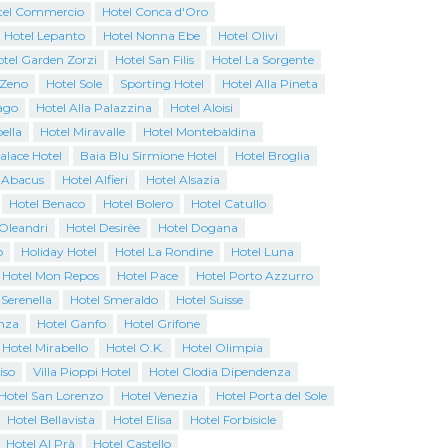
tel Commercio
Hotel Conca d'Oro
Hotel Lepanto
Hotel Nonna Ebe
Hotel Olivi
tel Garden Zorzi
Hotel San Filis
Hotel La Sorgente
 Zeno
Hotel Sole
Sporting Hotel
Hotel Alla Pineta
ago
Hotel Alla Palazzina
Hotel Aloisi
ella
Hotel Miravalle
Hotel Montebaldina
Palace Hotel
Baia Blu Sirmione Hotel
Hotel Broglia
 Abacus
Hotel Alfieri
Hotel Alsazia
Hotel Benaco
Hotel Bolero
Hotel Catullo
 Oleandri
Hotel Desirèe
Hotel Dogana
o
Holiday Hotel
Hotel La Rondine
Hotel Luna
Hotel Mon Repos
Hotel Pace
Hotel Porto Azzurro
 Serenella
Hotel Smeraldo
Hotel Suisse
nza
Hotel Ganfo
Hotel Grifone
Hotel Mirabello
Hotel O.K.
Hotel Olimpia
iso
Villa Pioppi Hotel
Hotel Clodia Dipendenza
Hotel San Lorenzo
Hotel Venezia
Hotel Porta del Sole
Hotel Bellavista
Hotel Elisa
Hotel Forbisicle
Hotel Al Prà
Hotel Castello