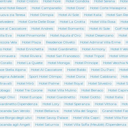
entrale
Hotel Cristini
Hotel Fiore
Hotel Gondola
Hotel Serena
Hote
and Hotel Resort
Hotel Campanello
Hotel Dore'
Hotel Corte Malaspina
uova zia Teresa
Hotel Olimpia
Hotel Al Sole
Hotel Italia
Hotel San R
elvedere
Hotel Corte Delle Rose
Hotel La Grotta
Hotel Villa Rosa
Hote
ce al Cacciatore
Hotel Andreis
Hotel Romantic
Hotel Al Sole
Golf Hot
illa Eva
Hotel Pinamonte
Hotel Aquila d'Oro
Hotel Desenzano
Hotel
iccola Vela
Hotel Plaza
Residence Oliveto
Hotel Admiral Villa Erme
H
o Hotel
Hotel Enrichetta
Hotel Giardinetto
Hotel Armony
Hotel Il Vel
Primavera
Hotel Riviera
Hotel San Francesco
Hotel Tripoli
Hotel Vittor
 Corallo
Hotel La Quiete
Hotel Moniga
Hotel Principe
Hotel Vecchia N
ce Stella Alpina
Hotel Al Cacciatore
Hotel Baldo
Hotel Du Parc
Hotel
Regina Adelaide
Sport Hotel Olimpo
Hotel Doria
Hotel Gabbiano
Hote
iravalli
Hotel Mirò
Hotel Palme
Hotel Royal
Hotel Silvestro
Hotel 
Tobago
Hotel Tre Corone
Hotel Villa Mulino
Hotel Benaco
Hotel Capin
egli Olivi
Hotel Europa
Hotel Giardinetto
Hotel Giotto
Hotel Italia
Giardinetto Dipendenza
Hotel Lory
Hotel Speranza
Hotel Vittoria
Hot
Locanda San Verolo
Hotel Bellariva
Hotel Villa del Sogno
Grand Hotel Fas
ce Borgo degli ulivi
Hotel Savoy Palace
Hotel Villa Capri
Hotel Villa Fio
ocanda agli Angeli
Hotel Saturnia
Hotel Villa Sofia (Meublè) /Dipendenza