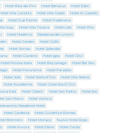
Hotel Baia dei Pini
Hotel Benacus
Hotel Eden
Hotel Villa Carlotta
Hotel Villa Giada
Hotel Al Castello
se
Hotel Due Palme
Hotel Fraderiana
illa Susy
Hotel Villa Tiziana
Hotel Lido
Hotel Rita
i
Hotel Maderno
Residence dei Limoni
Eden
Hotel Garden
Hotel Golfo
ole
Hotel Sorriso
Hotel Splendid
iana
Hotel Giardino
Hotel Igea
Hotel Olivi
Hotel Piccola Italia
Hotel Bazzanega
Hotel Bel Sito
alago
Hotel Panorama
Hotel Paradiso
Hotel Sole
Hotel Stella d'Oro
Hotel Villa Selene
Hotel Accademia
Hotel Colomba D'Oro
erona East
Hotel Giberti
Hotel San Pietro
Hotel Ibis
tel San Marco
Hotel Victoria
telvecchio Residence Hotel
Hotel Gardenia
Hotel Giulietta e Romeo
otel Brennero
Hotel Monaco
Nuovo Hotel Rossi
o
Hotel Aurora
Hotel Elena
Hotel Garda