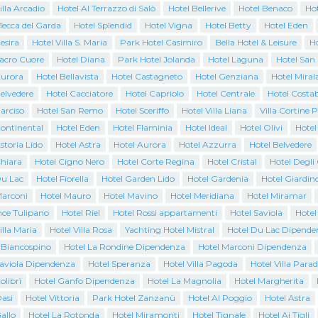
illa Arcadio
Hotel Al Terrazzo di Salò
Hotel Bellerive
Hotel Benaco
Ho
Mecca del Garda
Hotel Splendid
Hotel Vigna
Hotel Betty
Hotel Eden
esira
Hotel Villa S. Maria
Park Hotel Casimiro
Bella Hotel & Leisure
Ho
Sacro Cuore
Hotel Diana
Park Hotel Jolanda
Hotel Laguna
Hotel San
Aurora
Hotel Bellavista
Hotel Castagneto
Hotel Genziana
Hotel Miral
elvedere
Hotel Cacciatore
Hotel Capriolo
Hotel Centrale
Hotel Costab
arciso
Hotel San Remo
Hotel Sceriffo
Hotel Villa Liana
Villa Cortine 
Continental
Hotel Eden
Hotel Flaminia
Hotel Ideal
Hotel Olivi
Hotel
storia Lido
Hotel Astra
Hotel Aurora
Hotel Azzurra
Hotel Belvedere
Chiara
Hotel Cigno Nero
Hotel Corte Regina
Hotel Cristal
Hotel Degli
Du Lac
Hotel Fiorella
Hotel Garden Lido
Hotel Gardenia
Hotel Giardin
Marconi
Hotel Mauro
Hotel Mavino
Hotel Meridiana
Hotel Miramar
nce Tulipano
Hotel Riel
Hotel Rossi appartamenti
Hotel Saviola
Hotel
illa Maria
Hotel Villa Rosa
Yachting Hotel Mistral
Hotel Du Lac Dipende
l Biancospino
Hotel La Rondine Dipendenza
Hotel Marconi Dipendenza
Saviola Dipendenza
Hotel Speranza
Hotel Villa Pagoda
Hotel Villa Parad
olibrì
Hotel Ganfo Dipendenza
Hotel La Magnolia
Hotel Margherita
asi
Hotel Vittoria
Park Hotel Zanzanù
Hotel Al Poggio
Hotel Astra
allo
Hotel La Rotonda
Hotel Miramonti
Hotel Tignale
Hotel Ai Tigli