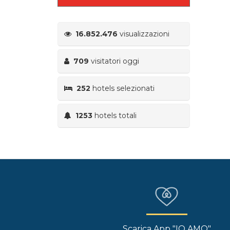
16.852.476
visualizzazioni
709
visitatori oggi
252
hotels selezionati
1253
hotels totali
Scarica App "IO AMO"