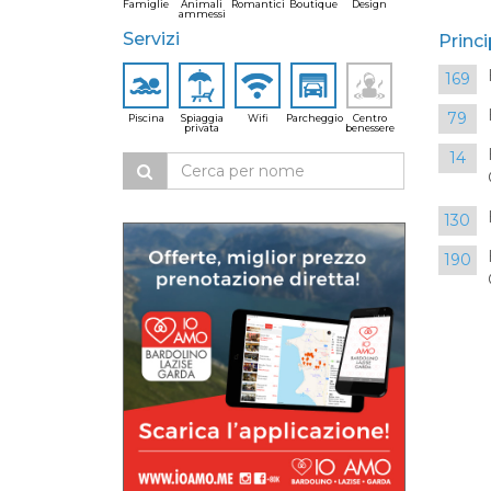
Famiglie
Animali
Romantici
Boutique
Design
ammessi
Servizi
Princi
169
79
Piscina
Spiaggia
Wifi
Parcheggio
Centro
privata
benessere
14
130
190