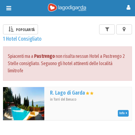
Toggle
navigation
POPOLARITÀ
1 Hotel Consigliato
Spiacenti ma a
Pastrengo
non risulta nessun Hotel a Pastrengo 2
Stelle consigliato. Seguono gli hotel attinenti delle località
limitrofe
R. Lago di Garda
in Torri del Benaco
Info