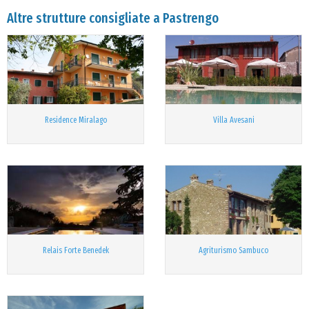
Altre strutture consigliate a Pastrengo
Residence Miralago
Villa Avesani
Relais Forte Benedek
Agriturismo Sambuco