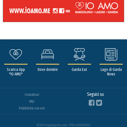
Scarica App
Dove dormire
Garda Eat
Lago di Garda
"IO AMO"
News
Seguici su
Contattaci
FAQ
Pubblicità con noi
2026 © lagodigarda.com - P.IVA: 02358120232