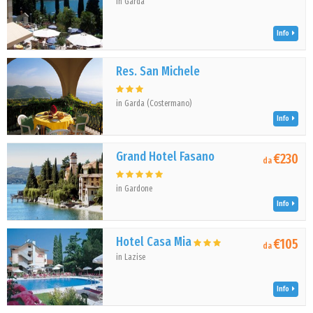
in Garda
Info
Res. San Michele
in Garda (Costermano)
Info
Grand Hotel Fasano
€230
da
in Gardone
Info
Hotel Casa Mia
€105
da
in Lazise
Info