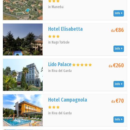
in Manerba
Info
Hotel Elisabetta
€86
da
in Nago Torbole
Info
Lido Palace
€260
da
in Riva del Garda
Info
Hotel Campagnola
€70
da
in Riva del Garda
Info