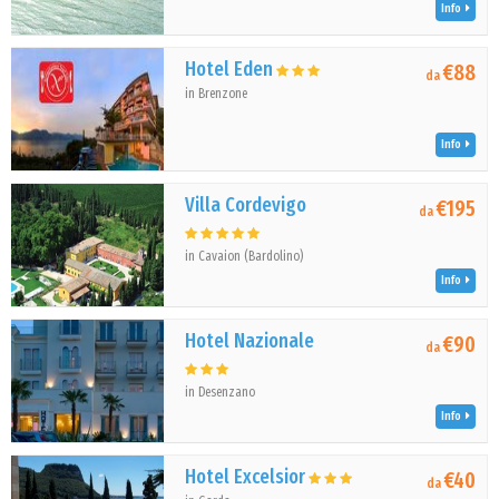
Info
Hotel Eden
€88
da
in Brenzone
Info
Villa Cordevigo
€195
da
in Cavaion (Bardolino)
Info
Hotel Nazionale
€90
da
in Desenzano
Info
Hotel Excelsior
€40
da