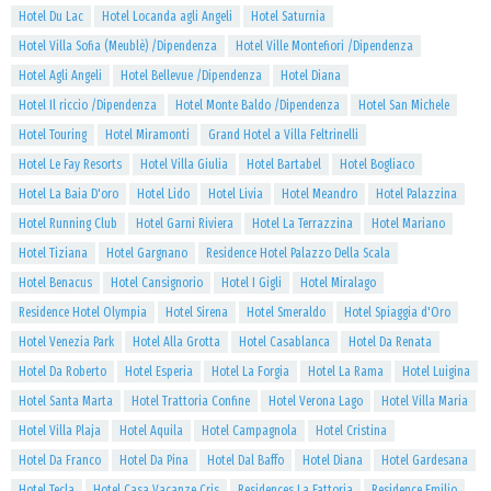
Hotel Du Lac
Hotel Locanda agli Angeli
Hotel Saturnia
Hotel Villa Sofia (Meublè) /Dipendenza
Hotel Ville Montefiori /Dipendenza
Hotel Agli Angeli
Hotel Bellevue /Dipendenza
Hotel Diana
Hotel Il riccio /Dipendenza
Hotel Monte Baldo /Dipendenza
Hotel San Michele
Hotel Touring
Hotel Miramonti
Grand Hotel a Villa Feltrinelli
Hotel Le Fay Resorts
Hotel Villa Giulia
Hotel Bartabel
Hotel Bogliaco
Hotel La Baia D'oro
Hotel Lido
Hotel Livia
Hotel Meandro
Hotel Palazzina
Hotel Running Club
Hotel Garni Riviera
Hotel La Terrazzina
Hotel Mariano
Hotel Tiziana
Hotel Gargnano
Residence Hotel Palazzo Della Scala
Hotel Benacus
Hotel Cansignorio
Hotel I Gigli
Hotel Miralago
Residence Hotel Olympia
Hotel Sirena
Hotel Smeraldo
Hotel Spiaggia d'Oro
Hotel Venezia Park
Hotel Alla Grotta
Hotel Casablanca
Hotel Da Renata
Hotel Da Roberto
Hotel Esperia
Hotel La Forgia
Hotel La Rama
Hotel Luigina
Hotel Santa Marta
Hotel Trattoria Confine
Hotel Verona Lago
Hotel Villa Maria
Hotel Villa Plaja
Hotel Aquila
Hotel Campagnola
Hotel Cristina
Hotel Da Franco
Hotel Da Pina
Hotel Dal Baffo
Hotel Diana
Hotel Gardesana
Hotel Tecla
Hotel Casa Vacanze Cris
Residences La Fattoria
Residence Emilio