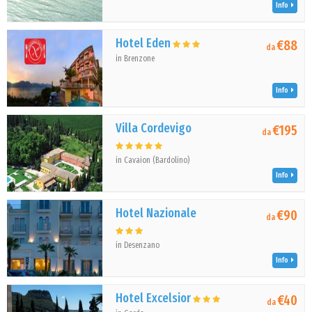
Info
Hotel Eden
€88
da
in Brenzone
Info
Villa Cordevigo
€195
da
in Cavaion (Bardolino)
Info
Hotel Nazionale
€90
da
in Desenzano
Info
Hotel Excelsior
€40
da