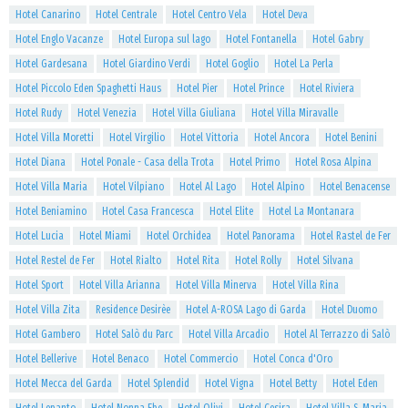
Hotel Canarino
Hotel Centrale
Hotel Centro Vela
Hotel Deva
Hotel Englo Vacanze
Hotel Europa sul lago
Hotel Fontanella
Hotel Gabry
Hotel Gardesana
Hotel Giardino Verdi
Hotel Goglio
Hotel La Perla
Hotel Piccolo Eden Spaghetti Haus
Hotel Pier
Hotel Prince
Hotel Riviera
Hotel Rudy
Hotel Venezia
Hotel Villa Giuliana
Hotel Villa Miravalle
Hotel Villa Moretti
Hotel Virgilio
Hotel Vittoria
Hotel Ancora
Hotel Benini
Hotel Diana
Hotel Ponale - Casa della Trota
Hotel Primo
Hotel Rosa Alpina
Hotel Villa Maria
Hotel Vilpiano
Hotel Al Lago
Hotel Alpino
Hotel Benacense
Hotel Beniamino
Hotel Casa Francesca
Hotel Elite
Hotel La Montanara
Hotel Lucia
Hotel Miami
Hotel Orchidea
Hotel Panorama
Hotel Rastel de Fer
Hotel Restel de Fer
Hotel Rialto
Hotel Rita
Hotel Rolly
Hotel Silvana
Hotel Sport
Hotel Villa Arianna
Hotel Villa Minerva
Hotel Villa Rina
Hotel Villa Zita
Residence Desirèe
Hotel A-ROSA Lago di Garda
Hotel Duomo
Hotel Gambero
Hotel Salò du Parc
Hotel Villa Arcadio
Hotel Al Terrazzo di Salò
Hotel Bellerive
Hotel Benaco
Hotel Commercio
Hotel Conca d'Oro
Hotel Mecca del Garda
Hotel Splendid
Hotel Vigna
Hotel Betty
Hotel Eden