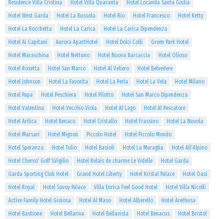
Residence Villa Cristina
Hotel Villa Quaranta
Hotel Locanda Santa Giulia
Hotel West Garda
Hotel La Bussola
Hotel Rio
Hotel Francesco
Hotel Ketty
Hotel La Rocchetta
Hotel La Carica
Hotel La Carica Dipendenza
Hotel Ai Capitani
Aurora ApartHotel
Hotel Dolci Colli
Green Park Hotel
Hotel Maraschina
Hotel Nettuno
Hotel Nuova Barcaccia
Hotel Olioso
Hotel Rosetta
Hotel San Marco
Hotel Al Veliero
Hotel Belvedere
Hotel Johnson
Hotel La Favorita
Hotel La Perla
Hotel La Vela
Hotel Milano
Hotel Papa
Hotel Peschiera
Hotel Pilotto
Hotel San Marco Dipendenza
Hotel Valentina
Hotel Vecchio Viola
Hotel Al Lago
Hotel Al Pescatore
Hotel Arilica
Hotel Benaco
Hotel Cristallo
Hotel Frassino
Hotel La Nuvola
Hotel Marsari
Hotel Mignon
Piccolo Hotel
Hotel Piccolo Mondo
Hotel Speranza
Hotel Tulio
Hotel Basioli
Hotel La Muraglia
Hotel All'Alpino
Hotel Chervo' Golf S.Vigilio
Hotel Relais de charme Le Videlle
Hotel Garda
Garda Sporting Club Hotel
Grand Hotel Liberty
Hotel Kristal Palace
Hotel Oasi
Hotel Royal
Hotel Savoy Palace
Villa Enrica Feel Good Hotel
Hotel Villa Nicolli
Active Family Hotel Gioiosa
Hotel Al Maso
Hotel Alberello
Hotel Arethusa
Hotel Bastione
Hotel Bellariva
Hotel Bellavista
Hotel Benacus
Hotel Bristol