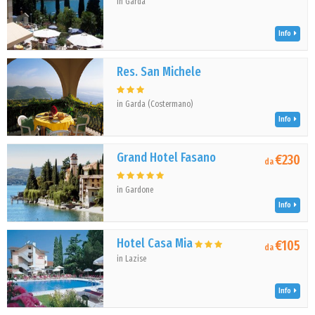
in Garda
Info
Res. San Michele
in Garda (Costermano)
Info
Grand Hotel Fasano
€230
da
in Gardone
Info
Hotel Casa Mia
€105
da
in Lazise
Info