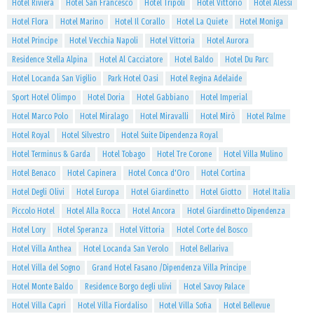
Hotel Riviera
Hotel San Francesco
Hotel Tripoli
Hotel Vittorio
Hotel Alessi
Hotel Flora
Hotel Marino
Hotel Il Corallo
Hotel La Quiete
Hotel Moniga
Hotel Principe
Hotel Vecchia Napoli
Hotel Vittoria
Hotel Aurora
Residence Stella Alpina
Hotel Al Cacciatore
Hotel Baldo
Hotel Du Parc
Hotel Locanda San Vigilio
Park Hotel Oasi
Hotel Regina Adelaide
Sport Hotel Olimpo
Hotel Doria
Hotel Gabbiano
Hotel Imperial
Hotel Marco Polo
Hotel Miralago
Hotel Miravalli
Hotel Mirò
Hotel Palme
Hotel Royal
Hotel Silvestro
Hotel Suite Dipendenza Royal
Hotel Terminus & Garda
Hotel Tobago
Hotel Tre Corone
Hotel Villa Mulino
Hotel Benaco
Hotel Capinera
Hotel Conca d'Oro
Hotel Cortina
Hotel Degli Olivi
Hotel Europa
Hotel Giardinetto
Hotel Giotto
Hotel Italia
Piccolo Hotel
Hotel Alla Rocca
Hotel Ancora
Hotel Giardinetto Dipendenza
Hotel Lory
Hotel Speranza
Hotel Vittoria
Hotel Corte del Bosco
Hotel Villa Anthea
Hotel Locanda San Verolo
Hotel Bellariva
Hotel Villa del Sogno
Grand Hotel Fasano /Dipendenza Villa Principe
Hotel Monte Baldo
Residence Borgo degli ulivi
Hotel Savoy Palace
Hotel Villa Capri
Hotel Villa Fiordaliso
Hotel Villa Sofia
Hotel Bellevue