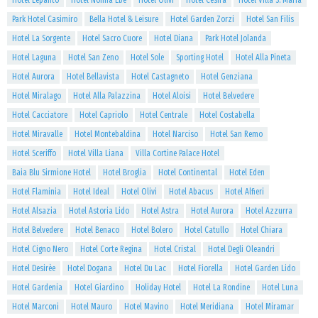
Hotel Lepanto
Hotel Nonna Ebe
Hotel Olivi
Hotel Cesira
Hotel Villa S. Maria
Park Hotel Casimiro
Bella Hotel & Leisure
Hotel Garden Zorzi
Hotel San Filis
Hotel La Sorgente
Hotel Sacro Cuore
Hotel Diana
Park Hotel Jolanda
Hotel Laguna
Hotel San Zeno
Hotel Sole
Sporting Hotel
Hotel Alla Pineta
Hotel Aurora
Hotel Bellavista
Hotel Castagneto
Hotel Genziana
Hotel Miralago
Hotel Alla Palazzina
Hotel Aloisi
Hotel Belvedere
Hotel Cacciatore
Hotel Capriolo
Hotel Centrale
Hotel Costabella
Hotel Miravalle
Hotel Montebaldina
Hotel Narciso
Hotel San Remo
Hotel Sceriffo
Hotel Villa Liana
Villa Cortine Palace Hotel
Baia Blu Sirmione Hotel
Hotel Broglia
Hotel Continental
Hotel Eden
Hotel Flaminia
Hotel Ideal
Hotel Olivi
Hotel Abacus
Hotel Alfieri
Hotel Alsazia
Hotel Astoria Lido
Hotel Astra
Hotel Aurora
Hotel Azzurra
Hotel Belvedere
Hotel Benaco
Hotel Bolero
Hotel Catullo
Hotel Chiara
Hotel Cigno Nero
Hotel Corte Regina
Hotel Cristal
Hotel Degli Oleandri
Hotel Desirèe
Hotel Dogana
Hotel Du Lac
Hotel Fiorella
Hotel Garden Lido
Hotel Gardenia
Hotel Giardino
Holiday Hotel
Hotel La Rondine
Hotel Luna
Hotel Marconi
Hotel Mauro
Hotel Mavino
Hotel Meridiana
Hotel Miramar