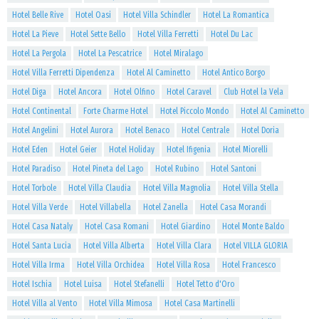
Hotel Belle Rive
Hotel Oasi
Hotel Villa Schindler
Hotel La Romantica
Hotel La Pieve
Hotel Sette Bello
Hotel Villa Ferretti
Hotel Du Lac
Hotel La Pergola
Hotel La Pescatrice
Hotel Miralago
Hotel Villa Ferretti Dipendenza
Hotel Al Caminetto
Hotel Antico Borgo
Hotel Diga
Hotel Ancora
Hotel Olfino
Hotel Caravel
Club Hotel la Vela
Hotel Continental
Forte Charme Hotel
Hotel Piccolo Mondo
Hotel Al Caminetto
Hotel Angelini
Hotel Aurora
Hotel Benaco
Hotel Centrale
Hotel Doria
Hotel Eden
Hotel Geier
Hotel Holiday
Hotel Ifigenia
Hotel Miorelli
Hotel Paradiso
Hotel Pineta del Lago
Hotel Rubino
Hotel Santoni
Hotel Torbole
Hotel Villa Claudia
Hotel Villa Magnolia
Hotel Villa Stella
Hotel Villa Verde
Hotel Villabella
Hotel Zanella
Hotel Casa Morandi
Hotel Casa Nataly
Hotel Casa Romani
Hotel Giardino
Hotel Monte Baldo
Hotel Santa Lucia
Hotel Villa Alberta
Hotel Villa Clara
Hotel VILLA GLORIA
Hotel Villa Irma
Hotel Villa Orchidea
Hotel Villa Rosa
Hotel Francesco
Hotel Ischia
Hotel Luisa
Hotel Stefanelli
Hotel Tetto d'Oro
Hotel Villa al Vento
Hotel Villa Mimosa
Hotel Casa Martinelli