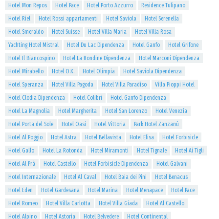
Hotel Mon Repos
Hotel Pace
Hotel Porto Azzurro
Residence Tulipano
Hotel Riel
Hotel Rossi appartamenti
Hotel Saviola
Hotel Serenella
Hotel Smeraldo
Hotel Suisse
Hotel Villa Maria
Hotel Villa Rosa
Yachting Hotel Mistral
Hotel Du Lac Dipendenza
Hotel Ganfo
Hotel Grifone
Hotel Il Biancospino
Hotel La Rondine Dipendenza
Hotel Marconi Dipendenza
Hotel Mirabello
Hotel O.K.
Hotel Olimpia
Hotel Saviola Dipendenza
Hotel Speranza
Hotel Villa Pagoda
Hotel Villa Paradiso
Villa Pioppi Hotel
Hotel Clodia Dipendenza
Hotel Colibrì
Hotel Ganfo Dipendenza
Hotel La Magnolia
Hotel Margherita
Hotel San Lorenzo
Hotel Venezia
Hotel Porta del Sole
Hotel Oasi
Hotel Vittoria
Park Hotel Zanzanù
Hotel Al Poggio
Hotel Astra
Hotel Bellavista
Hotel Elisa
Hotel Forbisicle
Hotel Gallo
Hotel La Rotonda
Hotel Miramonti
Hotel Tignale
Hotel Ai Tigli
Hotel Al Prà
Hotel Castello
Hotel Forbisicle Dipendenza
Hotel Galvani
Hotel Internazionale
Hotel Al Caval
Hotel Baia dei Pini
Hotel Benacus
Hotel Eden
Hotel Gardesana
Hotel Marina
Hotel Menapace
Hotel Pace
Hotel Romeo
Hotel Villa Carlotta
Hotel Villa Giada
Hotel Al Castello
Hotel Alpino
Hotel Astoria
Hotel Belvedere
Hotel Continental