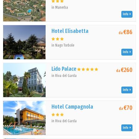
in Manerba
Info
Hotel Elisabetta
€86
da
in Nago Torbole
Info
Lido Palace
€260
da
in Riva del Garda
Info
Hotel Campagnola
€70
da
in Riva del Garda
Info