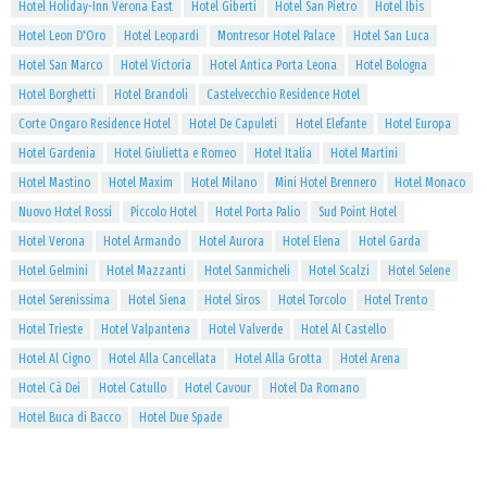
Hotel Holiday-Inn Verona East
Hotel Giberti
Hotel San Pietro
Hotel Ibis
Hotel Leon D'Oro
Hotel Leopardi
Montresor Hotel Palace
Hotel San Luca
Hotel San Marco
Hotel Victoria
Hotel Antica Porta Leona
Hotel Bologna
Hotel Borghetti
Hotel Brandoli
Castelvecchio Residence Hotel
Corte Ongaro Residence Hotel
Hotel De Capuleti
Hotel Elefante
Hotel Europa
Hotel Gardenia
Hotel Giulietta e Romeo
Hotel Italia
Hotel Martini
Hotel Mastino
Hotel Maxim
Hotel Milano
Mini Hotel Brennero
Hotel Monaco
Nuovo Hotel Rossi
Piccolo Hotel
Hotel Porta Palio
Sud Point Hotel
Hotel Verona
Hotel Armando
Hotel Aurora
Hotel Elena
Hotel Garda
Hotel Gelmini
Hotel Mazzanti
Hotel Sanmicheli
Hotel Scalzi
Hotel Selene
Hotel Serenissima
Hotel Siena
Hotel Siros
Hotel Torcolo
Hotel Trento
Hotel Trieste
Hotel Valpantena
Hotel Valverde
Hotel Al Castello
Hotel Al Cigno
Hotel Alla Cancellata
Hotel Alla Grotta
Hotel Arena
Hotel Cà Dei
Hotel Catullo
Hotel Cavour
Hotel Da Romano
Hotel Buca di Bacco
Hotel Due Spade