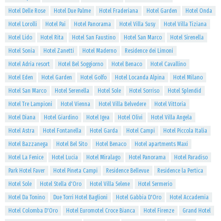
Hotel Delle Rose
Hotel Due Palme
Hotel Fraderiana
Hotel Garden
Hotel Onda
Hotel Lorolli
Hotel Pai
Hotel Panorama
Hotel Villa Susy
Hotel Villa Tiziana
Hotel Lido
Hotel Rita
Hotel San Faustino
Hotel San Marco
Hotel Sirenella
Hotel Sonia
Hotel Zanetti
Hotel Maderno
Residence dei Limoni
Hotel Adria resort
Hotel Bel Soggiorno
Hotel Benaco
Hotel Cavallino
Hotel Eden
Hotel Garden
Hotel Golfo
Hotel Locanda Alpina
Hotel Milano
Hotel San Marco
Hotel Serenella
Hotel Sole
Hotel Sorriso
Hotel Splendid
Hotel Tre Lampioni
Hotel Vienna
Hotel Villa Belvedere
Hotel Vittoria
Hotel Diana
Hotel Giardino
Hotel Igea
Hotel Olivi
Hotel Villa Angela
Hotel Astra
Hotel Fontanella
Hotel Garda
Hotel Campi
Hotel Piccola Italia
Hotel Bazzanega
Hotel Bel Sito
Hotel Benaco
Hotel apartments Maxi
Hotel La Fenice
Hotel Lucia
Hotel Miralago
Hotel Panorama
Hotel Paradiso
Park Hotel Faver
Hotel Pineta Campi
Residence Bellevue
Residence la Pertica
Hotel Sole
Hotel Stella d'Oro
Hotel Villa Selene
Hotel Sermerio
Hotel Da Tonino
Due Torri Hotel Baglioni
Hotel Gabbia D'Oro
Hotel Accademia
Hotel Colomba D'Oro
Hotel Euromotel Croce Bianca
Hotel Firenze
Grand Hotel