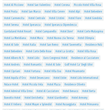
Hotel Al Piccione
Hotel San Valentino
Hotel Corona
Piccolo Hotel Villa Rosa
Hotel Posta
Hotel San Marco
Hotel Villa Cerere
Hotel Alpi
Hotel Belvedere
Hotel Carmencita
Hotel Centrale
Hotel Cristini
Hotel Fiore
Hotel Gondola
Hotel Serena
Hotel Speranza
Hotel Speranza Dipendenza
Gardaland Hotel Resort
Hotel Campanello
Hotel Dore'
Hotel Corte Malaspina
Hotel La Meridiana
Hotel Mura
Hotel Nuova zia Teresa
Hotel Olimpia
Hotel Al Sole
Hotel Italia
Hotel San Remo
Hotel Tavernetta
Residence Palù
Hotel Belvedere
Hotel Corte Delle Rose
Hotel La Grotta
Hotel Villa Rosa
Hotel Albero N. 5
Hotel Lido
Euro Congressi Hotel
Residence al Cacciatore
Hotel Andreis
Hotel Romantic
Hotel Al Sole
Golf Hotel Ca' Degli Ulivi
Hotel Cipriani
Hotel Fortuna
Hotel Villa Eva
Hotel Pinamonte
Hotel Aquila d'Oro
Hotel Desenzano
Hotel Estée
Hotel Lido International
Palace Hotel
Hotel Piccola Vela
Hotel Plaza
Residence Oliveto
Hotel Admiral Villa Erme
Hotel Al Cacciatore
Hotel Benaco
Hotel Berta
Bonotto Hotel
Hotel Enrichetta
Hotel Giardinetto
Hotel Armony
Hotel Il Veliero
Hotel Mayer e Splendid
Hotel Passeggiata
Hotel Primavera