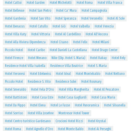
Hotel Cattoi
Hotel Garden
Hotel Michelotti
Hotel Roma
Hotel Villa Franca
Hotel Bellevue
Hotel San Pietro
Hotel Ca' Mura
Hotel Campagnola
Hotel Gardenia
Hotel San Vito
Hotel Speranza
Hotel Veronello
Hotel Al Sole
Hotel Benacus
Hotel Catullo
Hotel Giò
Hotel Valbella
Hotel Venezia
Hotel Villa Katy
Hotel Vittoria
Hotel Al Cardellino
Hotel All'Ancora
Hotel Alla Riviera Dipendenza
Hotel Cisano
Hotel Felix
Hotel Milani
Piccolo Hotel
Hotel Caribe
Hotel Danieli La Castellana
Hotel Drago Center
Hotel Firenze
Hotel Merano
Nike (Dip. Hotel S. Maria)
Hotel Rabay
Hotel Rely
Residence Hotel Villa Isabella
Residence Villa Beatrice
Hotel S. Maria
Hotel Veronesi
Hotel Edelweiss
Hotel Ideal
Hotel Montebaldo
Hotel Nettuno
Piccolo Hotel
Residence S. Vito
Residence Solei
Hotel Rosmary
Hotel Smeraldo
Hotel Vela D'Oro
Hotel Villa Margherita
Hotel Al Pescatore
Hotel Battistoni
Hotel Casa Este
Hotel Casa Gagliardi
Hotel Casa Maria
Hotel Da Pippo
Hotel Elena
Hotel Le Fasse
Hotel Panoramica
Hotel Silvanella
Hotel Sorriso
Hotel Villa Josefine
Montresor Hotel Tower
Hotel Centro turistico Gardesano
Crocioni Hotel Rizzi
Hotel Krystal
Hotel Roma
Hotel Agnello d'Oro
Hotel Monte Baldo
Hotel Ai Perseghi