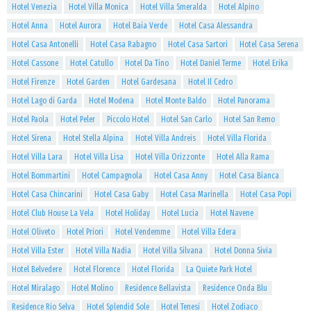
Hotel Venezia
Hotel Villa Monica
Hotel Villa Smeralda
Hotel Alpino
Hotel Anna
Hotel Aurora
Hotel Baia Verde
Hotel Casa Alessandra
Hotel Casa Antonelli
Hotel Casa Rabagno
Hotel Casa Sartori
Hotel Casa Serena
Hotel Cassone
Hotel Catullo
Hotel Da Tino
Hotel Daniel Terme
Hotel Erika
Hotel Firenze
Hotel Garden
Hotel Gardesana
Hotel Il Cedro
Hotel Lago di Garda
Hotel Modena
Hotel Monte Baldo
Hotel Panorama
Hotel Paola
Hotel Peler
Piccolo Hotel
Hotel San Carlo
Hotel San Remo
Hotel Sirena
Hotel Stella Alpina
Hotel Villa Andreis
Hotel Villa Florida
Hotel Villa Lara
Hotel Villa Lisa
Hotel Villa Orizzonte
Hotel Alla Rama
Hotel Bommartini
Hotel Campagnola
Hotel Casa Anny
Hotel Casa Bianca
Hotel Casa Chincarini
Hotel Casa Gaby
Hotel Casa Marinella
Hotel Casa Popi
Hotel Club House La Vela
Hotel Holiday
Hotel Lucia
Hotel Navene
Hotel Oliveto
Hotel Priori
Hotel Vendemme
Hotel Villa Edera
Hotel Villa Ester
Hotel Villa Nadia
Hotel Villa Silvana
Hotel Donna Sivia
Hotel Belvedere
Hotel Florence
Hotel Florida
La Quiete Park Hotel
Hotel Miralago
Hotel Molino
Residence Bellavista
Residence Onda Blu
Residence Rio Selva
Hotel Splendid Sole
Hotel Tenesi
Hotel Zodiaco