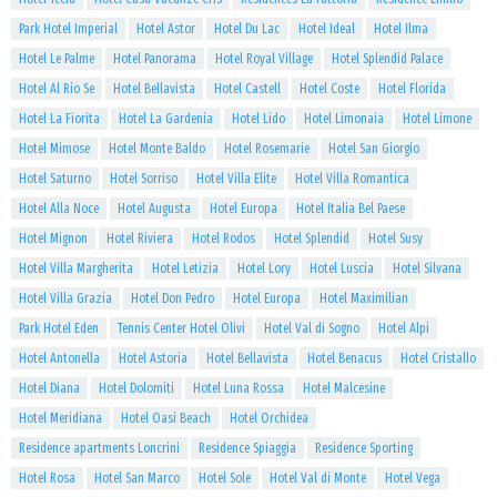
Park Hotel Imperial
Hotel Astor
Hotel Du Lac
Hotel Ideal
Hotel Ilma
Hotel Le Palme
Hotel Panorama
Hotel Royal Village
Hotel Splendid Palace
Hotel Al Rio Se
Hotel Bellavista
Hotel Castell
Hotel Coste
Hotel Florida
Hotel La Fiorita
Hotel La Gardenia
Hotel Lido
Hotel Limonaia
Hotel Limone
Hotel Mimose
Hotel Monte Baldo
Hotel Rosemarie
Hotel San Giorgio
Hotel Saturno
Hotel Sorriso
Hotel Villa Elite
Hotel Villa Romantica
Hotel Alla Noce
Hotel Augusta
Hotel Europa
Hotel Italia Bel Paese
Hotel Mignon
Hotel Riviera
Hotel Rodos
Hotel Splendid
Hotel Susy
Hotel Villa Margherita
Hotel Letizia
Hotel Lory
Hotel Luscia
Hotel Silvana
Hotel Villa Grazia
Hotel Don Pedro
Hotel Europa
Hotel Maximilian
Park Hotel Eden
Tennis Center Hotel Olivi
Hotel Val di Sogno
Hotel Alpi
Hotel Antonella
Hotel Astoria
Hotel Bellavista
Hotel Benacus
Hotel Cristallo
Hotel Diana
Hotel Dolomiti
Hotel Luna Rossa
Hotel Malcesine
Hotel Meridiana
Hotel Oasi Beach
Hotel Orchidea
Residence apartments Loncrini
Residence Spiaggia
Residence Sporting
Hotel Rosa
Hotel San Marco
Hotel Sole
Hotel Val di Monte
Hotel Vega