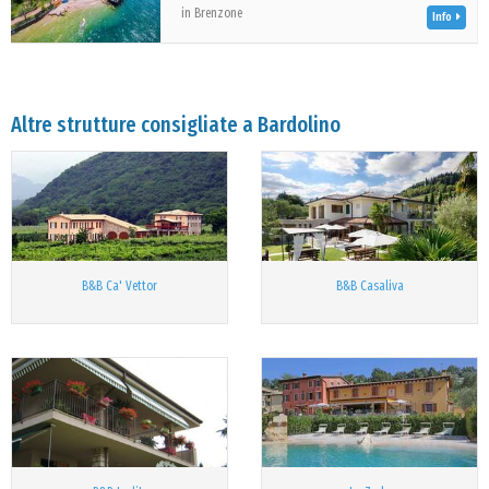
in Brenzone
Info
Altre strutture consigliate a Bardolino
B&B Ca' Vettor
B&B Casaliva