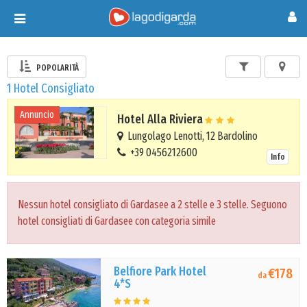
Toggle
navigation
POPOLARITÀ
1 Hotel Consigliato
Annuncio
Hotel Alla Riviera
Lungolago Lenotti, 12 Bardolino
+39 0456212600
Info
Nessun hotel consigliato di Gardasee a 2 stelle e 3 stelle. Seguono
hotel consigliati di Gardasee con categoria simile
Belfiore Park Hotel
€178
da
4*S