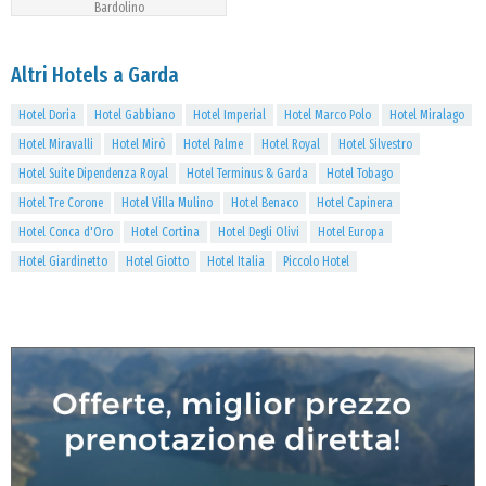
Bardolino
Altri Hotels a Garda
Hotel Doria
Hotel Gabbiano
Hotel Imperial
Hotel Marco Polo
Hotel Miralago
Hotel Miravalli
Hotel Mirò
Hotel Palme
Hotel Royal
Hotel Silvestro
Hotel Suite Dipendenza Royal
Hotel Terminus & Garda
Hotel Tobago
Hotel Tre Corone
Hotel Villa Mulino
Hotel Benaco
Hotel Capinera
Hotel Conca d'Oro
Hotel Cortina
Hotel Degli Olivi
Hotel Europa
Hotel Giardinetto
Hotel Giotto
Hotel Italia
Piccolo Hotel