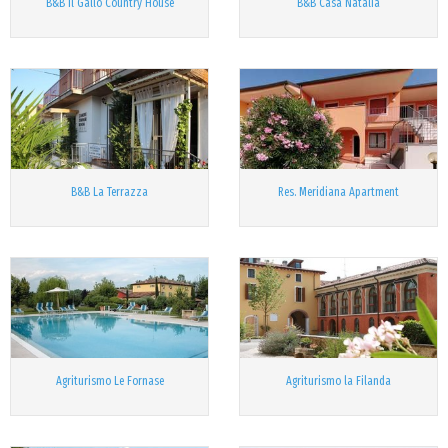
B&B Il Gallo Country House
B&B Casa Natalia
B&B La Terrazza
Res. Meridiana Apartment
Agriturismo Le Fornase
Agriturismo la Filanda