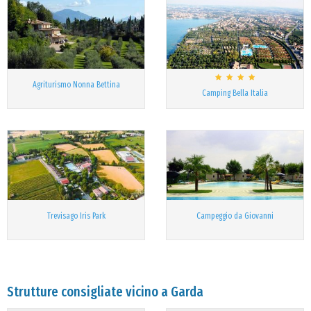
Agriturismo Nonna Bettina
Camping Bella Italia
Trevisago Iris Park
Campeggio da Giovanni
Strutture consigliate vicino a Garda