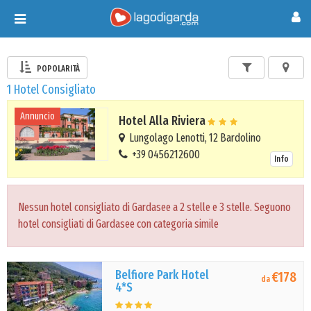
Toggle
navigation
POPOLARITÀ
1 Hotel Consigliato
Annuncio
Hotel Alla Riviera
Lungolago Lenotti, 12 Bardolino
+39 0456212600
Info
Nessun hotel consigliato di Gardasee a 2 stelle e 3 stelle. Seguono
hotel consigliati di Gardasee con categoria simile
Belfiore Park Hotel
€178
da
4*S