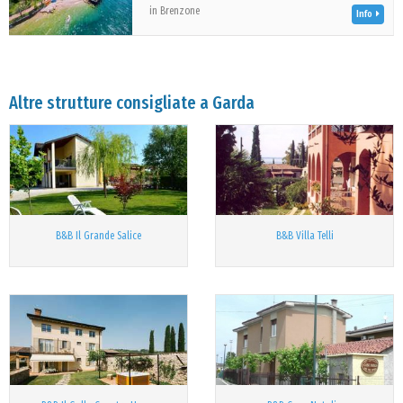
in Brenzone
Info
Altre strutture consigliate a Garda
B&B Il Grande Salice
B&B Villa Telli