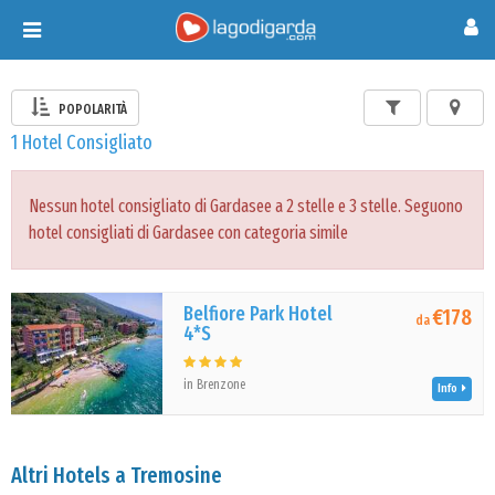
Toggle
navigation
POPOLARITÀ
1 Hotel Consigliato
Nessun hotel consigliato di Gardasee a 2 stelle e 3 stelle. Seguono
hotel consigliati di Gardasee con categoria simile
Belfiore Park Hotel
€178
da
4*S
in Brenzone
Info
Altri Hotels a Tremosine