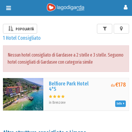
Toggle
navigation
POPOLARITÀ
1 Hotel Consigliato
Nessun hotel consigliato di Gardasee a 2 stelle e 3 stelle. Seguono
hotel consigliati di Gardasee con categoria simile
Belfiore Park Hotel
€178
da
4*S
in Brenzone
Info