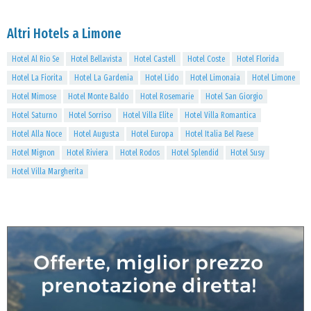
Altri Hotels a Limone
Hotel Al Rio Se
Hotel Bellavista
Hotel Castell
Hotel Coste
Hotel Florida
Hotel La Fiorita
Hotel La Gardenia
Hotel Lido
Hotel Limonaia
Hotel Limone
Hotel Mimose
Hotel Monte Baldo
Hotel Rosemarie
Hotel San Giorgio
Hotel Saturno
Hotel Sorriso
Hotel Villa Elite
Hotel Villa Romantica
Hotel Alla Noce
Hotel Augusta
Hotel Europa
Hotel Italia Bel Paese
Hotel Mignon
Hotel Riviera
Hotel Rodos
Hotel Splendid
Hotel Susy
Hotel Villa Margherita