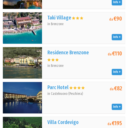
Info
Taki Village
€90
da
in Brenzone
Info
Residence Brenzone
€110
da
in Brenzone
Info
Parc Hotel
€82
da
in Castelnuovo (Peschiera)
Info
Villa Cordevigo
€195
da