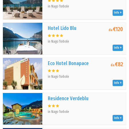
in Nago Torbole
Info
Hotel Lido Blu
€120
da
in Nago Torbole
Info
Eco Hotel Bonapace
€82
da
in Nago Torbole
Info
Residence Verdeblu
in Nago Torbole
Info