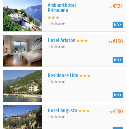
Ambienthotel
€124
da
Primaluna
in Malcesine
Info
Hotel Ariston
€150
da
in Malcesine
Info
Residence Lido
in Malcesine
Info
Hotel Augusta
€130
da
in Malcesine