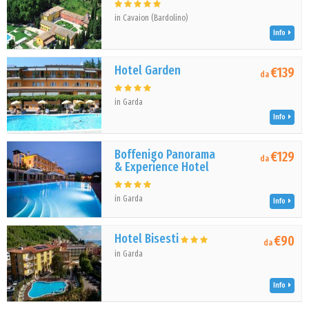
in Cavaion (Bardolino)
Info
Hotel Garden
€139
da
in Garda
Info
Boffenigo Panorama
€129
da
& Experience Hotel
in Garda
Info
Hotel Bisesti
€90
da
in Garda
Info