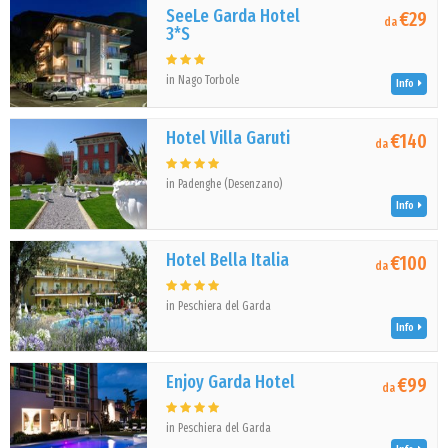
SeeLe Garda Hotel
€29
da
3*S
in Nago Torbole
Info
Hotel Villa Garuti
€140
da
in Padenghe (Desenzano)
Info
Hotel Bella Italia
€100
da
in Peschiera del Garda
Info
Enjoy Garda Hotel
€99
da
in Peschiera del Garda