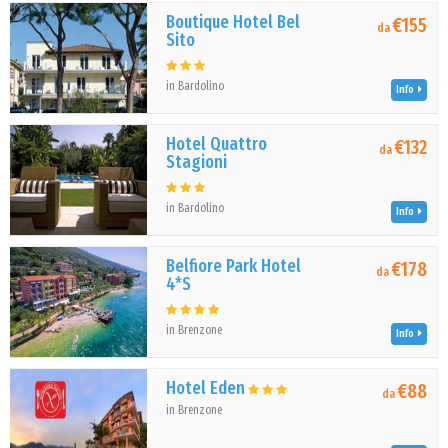
Boutique Hotel Bel
€155
da
Sito
in Bardolino
Info
Hotel Quattro
€132
da
Stagioni
in Bardolino
Info
Belfiore Park Hotel
€178
da
4*S
in Brenzone
Info
Hotel Eden
€88
da
in Brenzone