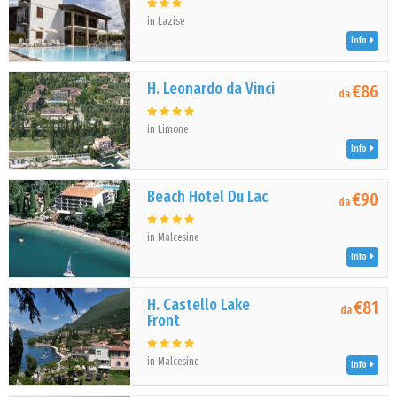
in Lazise
Info
H. Leonardo da Vinci
€86
da
in Limone
Info
Beach Hotel Du Lac
€90
da
in Malcesine
Info
H. Castello Lake
€81
da
Front
in Malcesine
Info