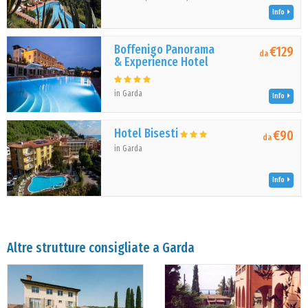
Info
Boffenigo Panorama
€129
da
& Experience Hotel
in Garda
Info
Hotel Bisesti
€90
da
in Garda
Info
Altre strutture consigliate a Garda