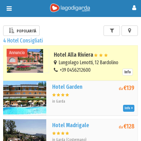
Toggle
navigation
POPOLARITÀ
4 Hotel Consigliati
Annuncio
Hotel Alla Riviera
Lungolago Lenotti, 12 Bardolino
+39 0456212600
Info
Hotel Garden
€139
da
in Garda
Info
Hotel Madrigale
€128
da
in Garda (Costermano)