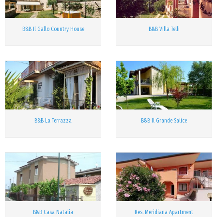
B&B Il Gallo Country House
B&B Villa Telli
B&B La Terrazza
B&B Il Grande Salice
B&B Casa Natalia
Res. Meridiana Apartment