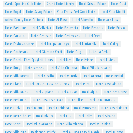
Garda Sporting Club Hotel
Grand Hotel Liberty
Hotel Kristal Palace
Hotel Oasi
Hotel Royal
Hotel Savoy Palace
Villa Enrica Feel Good Hotel
Hotel Villa Nicolli
Active Family Hotel Gioiosa
Hotel Al Maso
Hotel Alberello
Hotel Arethusa
Hotel Bastione
Hotel Bellariva
Hotel Bellavista
Hotel Benacus
Hotel Bristol
Hotel Canarino
Hotel Centrale
Hotel Centro Vela
Hotel Deva
Hotel Englo Vacanze
Hotel Europa sul lago
Hotel Fontanella
Hotel Gabry
Hotel Gardesana
Hotel Giardino Verdi
Hotel Goglio
Hotel La Perla
Hotel Piccolo Eden Spaghetti Haus
Hotel Pier
Hotel Prince
Hotel Riviera
Hotel Rudy
Hotel Venezia
Hotel Villa Giuliana
Hotel Villa Miravalle
Hotel Villa Moretti
Hotel Virgilio
Hotel Vittoria
Hotel Ancora
Hotel Benini
Hotel Diana
Hotel Ponale - Casa della Trota
Hotel Primo
Hotel Rosa Alpina
Hotel Villa Maria
Hotel Vilpiano
Hotel Al Lago
Hotel Alpino
Hotel Benacense
Hotel Beniamino
Hotel Casa Francesca
Hotel Elite
Hotel La Montanara
Hotel Lucia
Hotel Miami
Hotel Orchidea
Hotel Panorama
Hotel Rastel de Fer
Hotel Restel de Fer
Hotel Rialto
Hotel Rita
Hotel Rolly
Hotel Silvana
Hotel Sport
Hotel Villa Arianna
Hotel Villa Minerva
Hotel Villa Rina
Hotel Villa Zita
Residence Desirèe
Hotel A-ROSA Lago di Garda
Hotel Duomo