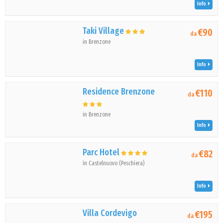
Info
Taki Village
€90
da
in Brenzone
Info
Residence Brenzone
€110
da
in Brenzone
Info
Parc Hotel
€82
da
in Castelnuovo (Peschiera)
Info
Villa Cordevigo
€195
da