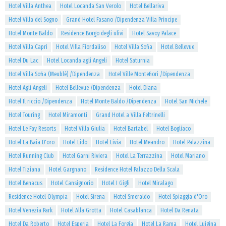
Hotel Villa Anthea
Hotel Locanda San Verolo
Hotel Bellariva
Hotel Villa del Sogno
Grand Hotel Fasano /Dipendenza Villa Principe
Hotel Monte Baldo
Residence Borgo degli ulivi
Hotel Savoy Palace
Hotel Villa Capri
Hotel Villa Fiordaliso
Hotel Villa Sofia
Hotel Bellevue
Hotel Du Lac
Hotel Locanda agli Angeli
Hotel Saturnia
Hotel Villa Sofia (Meublè) /Dipendenza
Hotel Ville Montefiori /Dipendenza
Hotel Agli Angeli
Hotel Bellevue /Dipendenza
Hotel Diana
Hotel Il riccio /Dipendenza
Hotel Monte Baldo /Dipendenza
Hotel San Michele
Hotel Touring
Hotel Miramonti
Grand Hotel a Villa Feltrinelli
Hotel Le Fay Resorts
Hotel Villa Giulia
Hotel Bartabel
Hotel Bogliaco
Hotel La Baia D'oro
Hotel Lido
Hotel Livia
Hotel Meandro
Hotel Palazzina
Hotel Running Club
Hotel Garni Riviera
Hotel La Terrazzina
Hotel Mariano
Hotel Tiziana
Hotel Gargnano
Residence Hotel Palazzo Della Scala
Hotel Benacus
Hotel Cansignorio
Hotel I Gigli
Hotel Miralago
Residence Hotel Olympia
Hotel Sirena
Hotel Smeraldo
Hotel Spiaggia d'Oro
Hotel Venezia Park
Hotel Alla Grotta
Hotel Casablanca
Hotel Da Renata
Hotel Da Roberto
Hotel Esperia
Hotel La Forgia
Hotel La Rama
Hotel Luigina