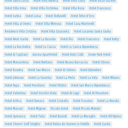
Hotel Santa Lucia
Hotel Villa Alberta
Hotel Villa Clara
Hotel VILLA GLORIA
Hotel Villa Irma
Hotel Villa Orchidea
Hotel Villa Rosa
Hotel Francesco
Hotel Ischia
Hotel Luisa
Hotel Stefanelli
Hotel Tetto d'Oro
Hotel Villa al Vento
Hotel Villa Mimosa
Hotel Casa Martinelli
Residence Villa Cristina
Hotel Villa Quaranta
Hotel Locanda Santa Giulia
Hotel West Garda
Hotel La Bussola
Hotel Rio
Hotel Francesco
Hotel Ketty
Hotel La Rocchetta
Hotel La Carica
Hotel La Carica Dipendenza
Hotel Ai Capitani
Aurora ApartHotel
Hotel Dolci Colli
Green Park Hotel
Hotel Maraschina
Hotel Nettuno
Hotel Nuova Barcaccia
Hotel Olioso
Hotel Rosetta
Hotel San Marco
Hotel Al Veliero
Hotel Belvedere
Hotel Johnson
Hotel La Favorita
Hotel La Perla
Hotel La Vela
Hotel Milano
Hotel Papa
Hotel Peschiera
Hotel Pilotto
Hotel San Marco Dipendenza
Hotel Valentina
Hotel Vecchio Viola
Hotel Al Lago
Hotel Al Pescatore
Hotel Arilica
Hotel Benaco
Hotel Cristallo
Hotel Frassino
Hotel La Nuvola
Hotel Marsari
Hotel Mignon
Piccolo Hotel
Hotel Piccolo Mondo
Hotel Speranza
Hotel Tulio
Hotel Basioli
Hotel La Muraglia
Hotel All'Alpino
Hotel Chervo' Golf S.Vigilio
Hotel Relais de charme Le Videlle
Hotel Garda