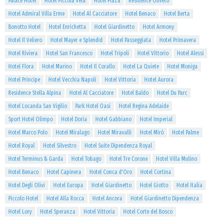
Palace Hotel
Hotel Piccola Vela
Hotel Plaza
Residence Oliveto
Hotel Admiral Villa Erme
Hotel Al Cacciatore
Hotel Benaco
Hotel Berta
Bonotto Hotel
Hotel Enrichetta
Hotel Giardinetto
Hotel Armony
Hotel Il Veliero
Hotel Mayer e Splendid
Hotel Passeggiata
Hotel Primavera
Hotel Riviera
Hotel San Francesco
Hotel Tripoli
Hotel Vittorio
Hotel Alessi
Hotel Flora
Hotel Marino
Hotel Il Corallo
Hotel La Quiete
Hotel Moniga
Hotel Principe
Hotel Vecchia Napoli
Hotel Vittoria
Hotel Aurora
Residence Stella Alpina
Hotel Al Cacciatore
Hotel Baldo
Hotel Du Parc
Hotel Locanda San Vigilio
Park Hotel Oasi
Hotel Regina Adelaide
Sport Hotel Olimpo
Hotel Doria
Hotel Gabbiano
Hotel Imperial
Hotel Marco Polo
Hotel Miralago
Hotel Miravalli
Hotel Mirò
Hotel Palme
Hotel Royal
Hotel Silvestro
Hotel Suite Dipendenza Royal
Hotel Terminus & Garda
Hotel Tobago
Hotel Tre Corone
Hotel Villa Mulino
Hotel Benaco
Hotel Capinera
Hotel Conca d'Oro
Hotel Cortina
Hotel Degli Olivi
Hotel Europa
Hotel Giardinetto
Hotel Giotto
Hotel Italia
Piccolo Hotel
Hotel Alla Rocca
Hotel Ancora
Hotel Giardinetto Dipendenza
Hotel Lory
Hotel Speranza
Hotel Vittoria
Hotel Corte del Bosco