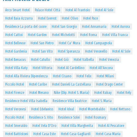
Arco Smart Hotel
Palace Hotel Città
Hotel Al Frantoio
Hotel Al Sole
Hotel Baia Azzurra
Hotel Everest
Hotel Olivo
Hotel Pace
Residence La porta del cuore
Hotel San Giorgio
Hotel Annamaria
Hotel Aurora
Hotel Cattoi
Hotel Garden
Hotel Michelotti
Hotel Roma
Hotel Villa Franca
Hotel Bellevue
Hotel San Pietro
Hotel Ca' Mura
Hotel Campagnola
Hotel Gardenia
Hotel San Vito
Hotel Speranza
Hotel Veronello
Hotel Al Sole
Hotel Benacus
Hotel Catullo
Hotel Giò
Hotel Valbella
Hotel Venezia
Hotel Villa Katy
Hotel Vittoria
Hotel Al Cardellino
Hotel All'Ancora
Hotel Alla Riviera Dipendenza
Hotel Cisano
Hotel Felix
Hotel Milani
Piccolo Hotel
Hotel Caribe
Hotel Danieli La Castellana
Hotel Drago Center
Hotel Firenze
Hotel Merano
Nike (Dip. Hotel S. Maria)
Hotel Rabay
Hotel Rely
Residence Hotel Villa Isabella
Residence Villa Beatrice
Hotel S. Maria
Hotel Veronesi
Hotel Edelweiss
Hotel Ideal
Hotel Montebaldo
Hotel Nettuno
Piccolo Hotel
Residence S. Vito
Residence Solei
Hotel Rosmary
Hotel Smeraldo
Hotel Vela D'Oro
Hotel Villa Margherita
Hotel Al Pescatore
Hotel Battistoni
Hotel Casa Este
Hotel Casa Gagliardi
Hotel Casa Maria