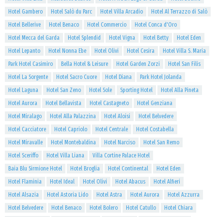
Hotel Gambero
Hotel Salò du Parc
Hotel Villa Arcadio
Hotel Al Terrazzo di Salò
Hotel Bellerive
Hotel Benaco
Hotel Commercio
Hotel Conca d'Oro
Hotel Mecca del Garda
Hotel Splendid
Hotel Vigna
Hotel Betty
Hotel Eden
Hotel Lepanto
Hotel Nonna Ebe
Hotel Olivi
Hotel Cesira
Hotel Villa S. Maria
Park Hotel Casimiro
Bella Hotel & Leisure
Hotel Garden Zorzi
Hotel San Filis
Hotel La Sorgente
Hotel Sacro Cuore
Hotel Diana
Park Hotel Jolanda
Hotel Laguna
Hotel San Zeno
Hotel Sole
Sporting Hotel
Hotel Alla Pineta
Hotel Aurora
Hotel Bellavista
Hotel Castagneto
Hotel Genziana
Hotel Miralago
Hotel Alla Palazzina
Hotel Aloisi
Hotel Belvedere
Hotel Cacciatore
Hotel Capriolo
Hotel Centrale
Hotel Costabella
Hotel Miravalle
Hotel Montebaldina
Hotel Narciso
Hotel San Remo
Hotel Sceriffo
Hotel Villa Liana
Villa Cortine Palace Hotel
Baia Blu Sirmione Hotel
Hotel Broglia
Hotel Continental
Hotel Eden
Hotel Flaminia
Hotel Ideal
Hotel Olivi
Hotel Abacus
Hotel Alfieri
Hotel Alsazia
Hotel Astoria Lido
Hotel Astra
Hotel Aurora
Hotel Azzurra
Hotel Belvedere
Hotel Benaco
Hotel Bolero
Hotel Catullo
Hotel Chiara