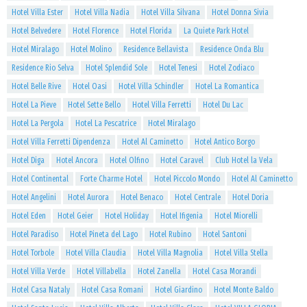
Hotel Villa Ester
Hotel Villa Nadia
Hotel Villa Silvana
Hotel Donna Sivia
Hotel Belvedere
Hotel Florence
Hotel Florida
La Quiete Park Hotel
Hotel Miralago
Hotel Molino
Residence Bellavista
Residence Onda Blu
Residence Rio Selva
Hotel Splendid Sole
Hotel Tenesi
Hotel Zodiaco
Hotel Belle Rive
Hotel Oasi
Hotel Villa Schindler
Hotel La Romantica
Hotel La Pieve
Hotel Sette Bello
Hotel Villa Ferretti
Hotel Du Lac
Hotel La Pergola
Hotel La Pescatrice
Hotel Miralago
Hotel Villa Ferretti Dipendenza
Hotel Al Caminetto
Hotel Antico Borgo
Hotel Diga
Hotel Ancora
Hotel Olfino
Hotel Caravel
Club Hotel la Vela
Hotel Continental
Forte Charme Hotel
Hotel Piccolo Mondo
Hotel Al Caminetto
Hotel Angelini
Hotel Aurora
Hotel Benaco
Hotel Centrale
Hotel Doria
Hotel Eden
Hotel Geier
Hotel Holiday
Hotel Ifigenia
Hotel Miorelli
Hotel Paradiso
Hotel Pineta del Lago
Hotel Rubino
Hotel Santoni
Hotel Torbole
Hotel Villa Claudia
Hotel Villa Magnolia
Hotel Villa Stella
Hotel Villa Verde
Hotel Villabella
Hotel Zanella
Hotel Casa Morandi
Hotel Casa Nataly
Hotel Casa Romani
Hotel Giardino
Hotel Monte Baldo