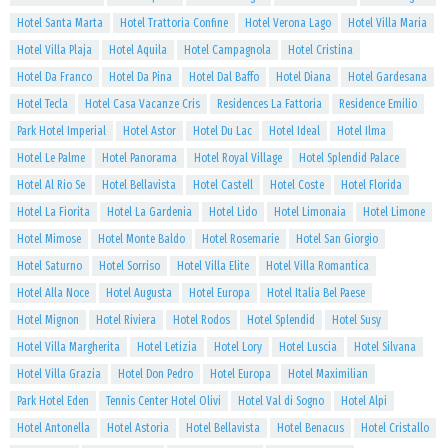
Hotel Santa Marta
Hotel Trattoria Confine
Hotel Verona Lago
Hotel Villa Maria
Hotel Villa Plaja
Hotel Aquila
Hotel Campagnola
Hotel Cristina
Hotel Da Franco
Hotel Da Pina
Hotel Dal Baffo
Hotel Diana
Hotel Gardesana
Hotel Tecla
Hotel Casa Vacanze Cris
Residences La Fattoria
Residence Emilio
Park Hotel Imperial
Hotel Astor
Hotel Du Lac
Hotel Ideal
Hotel Ilma
Hotel Le Palme
Hotel Panorama
Hotel Royal Village
Hotel Splendid Palace
Hotel Al Rio Se
Hotel Bellavista
Hotel Castell
Hotel Coste
Hotel Florida
Hotel La Fiorita
Hotel La Gardenia
Hotel Lido
Hotel Limonaia
Hotel Limone
Hotel Mimose
Hotel Monte Baldo
Hotel Rosemarie
Hotel San Giorgio
Hotel Saturno
Hotel Sorriso
Hotel Villa Elite
Hotel Villa Romantica
Hotel Alla Noce
Hotel Augusta
Hotel Europa
Hotel Italia Bel Paese
Hotel Mignon
Hotel Riviera
Hotel Rodos
Hotel Splendid
Hotel Susy
Hotel Villa Margherita
Hotel Letizia
Hotel Lory
Hotel Luscia
Hotel Silvana
Hotel Villa Grazia
Hotel Don Pedro
Hotel Europa
Hotel Maximilian
Park Hotel Eden
Tennis Center Hotel Olivi
Hotel Val di Sogno
Hotel Alpi
Hotel Antonella
Hotel Astoria
Hotel Bellavista
Hotel Benacus
Hotel Cristallo