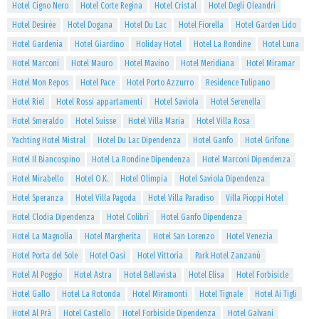
Hotel Cigno Nero
Hotel Corte Regina
Hotel Cristal
Hotel Degli Oleandri
Hotel Desirèe
Hotel Dogana
Hotel Du Lac
Hotel Fiorella
Hotel Garden Lido
Hotel Gardenia
Hotel Giardino
Holiday Hotel
Hotel La Rondine
Hotel Luna
Hotel Marconi
Hotel Mauro
Hotel Mavino
Hotel Meridiana
Hotel Miramar
Hotel Mon Repos
Hotel Pace
Hotel Porto Azzurro
Residence Tulipano
Hotel Riel
Hotel Rossi appartamenti
Hotel Saviola
Hotel Serenella
Hotel Smeraldo
Hotel Suisse
Hotel Villa Maria
Hotel Villa Rosa
Yachting Hotel Mistral
Hotel Du Lac Dipendenza
Hotel Ganfo
Hotel Grifone
Hotel Il Biancospino
Hotel La Rondine Dipendenza
Hotel Marconi Dipendenza
Hotel Mirabello
Hotel O.K.
Hotel Olimpia
Hotel Saviola Dipendenza
Hotel Speranza
Hotel Villa Pagoda
Hotel Villa Paradiso
Villa Pioppi Hotel
Hotel Clodia Dipendenza
Hotel Colibrì
Hotel Ganfo Dipendenza
Hotel La Magnolia
Hotel Margherita
Hotel San Lorenzo
Hotel Venezia
Hotel Porta del Sole
Hotel Oasi
Hotel Vittoria
Park Hotel Zanzanù
Hotel Al Poggio
Hotel Astra
Hotel Bellavista
Hotel Elisa
Hotel Forbisicle
Hotel Gallo
Hotel La Rotonda
Hotel Miramonti
Hotel Tignale
Hotel Ai Tigli
Hotel Al Prà
Hotel Castello
Hotel Forbisicle Dipendenza
Hotel Galvani