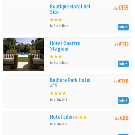
Boutique Hotel Bel
€155
da
Sito
in Bardolino
Info
Hotel Quattro
€132
da
Stagioni
in Bardolino
Info
Belfiore Park Hotel
€178
da
4*S
in Brenzone
Info
Hotel Eden
€88
da
in Brenzone