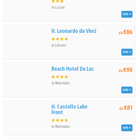
in Lazise
Info
H. Leonardo da Vinci
€86
da
in Limone
Info
Beach Hotel Du Lac
€90
da
in Malcesine
Info
H. Castello Lake
€81
da
Front
in Malcesine
Info