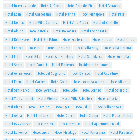
Hotel Internazionale
Hotel Al Caval
Hotel Baia dei Pini
Hotel Benacus
Hotel Eden
Hotel Gardesana
Hotel Marina
Hotel Menapace
Hotel Pace
Hotel Romeo
Hotel Villa Carlotta
Hotel Villa Giada
Hotel Al Castello
Hotel Alpino
Hotel Astoria
Hotel Belvedere
Hotel Continental
Hotel Delle Rose
Hotel Due Palme
Hotel Fraderiana
Hotel Garden
Hotel Onda
Hotel Lorolli
Hotel Pai
Hotel Panorama
Hotel Villa Susy
Hotel Villa Tiziana
Hotel Lido
Hotel Rita
Hotel San Faustino
Hotel San Marco
Hotel Sirenella
Hotel Sonia
Hotel Zanetti
Hotel Maderno
Residence dei Limoni
Hotel Adria resort
Hotel Bel Soggiorno
Hotel Benaco
Hotel Cavallino
Hotel Eden
Hotel Garden
Hotel Golfo
Hotel Locanda Alpina
Hotel Milano
Hotel San Marco
Hotel Serenella
Hotel Sole
Hotel Sorriso
Hotel Splendid
Hotel Tre Lampioni
Hotel Vienna
Hotel Villa Belvedere
Hotel Vittoria
Hotel Diana
Hotel Giardino
Hotel Igea
Hotel Olivi
Hotel Villa Angela
Hotel Astra
Hotel Fontanella
Hotel Garda
Hotel Campi
Hotel Piccola Italia
Hotel Bazzanega
Hotel Bel Sito
Hotel Benaco
Hotel apartments Maxi
Hotel La Fenice
Hotel Lucia
Hotel Miralago
Hotel Panorama
Hotel Paradiso