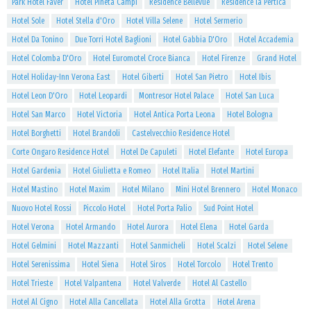
Park Hotel Faver
Hotel Pineta Campi
Residence Bellevue
Residence la Pertica
Hotel Sole
Hotel Stella d'Oro
Hotel Villa Selene
Hotel Sermerio
Hotel Da Tonino
Due Torri Hotel Baglioni
Hotel Gabbia D'Oro
Hotel Accademia
Hotel Colomba D'Oro
Hotel Euromotel Croce Bianca
Hotel Firenze
Grand Hotel
Hotel Holiday-Inn Verona East
Hotel Giberti
Hotel San Pietro
Hotel Ibis
Hotel Leon D'Oro
Hotel Leopardi
Montresor Hotel Palace
Hotel San Luca
Hotel San Marco
Hotel Victoria
Hotel Antica Porta Leona
Hotel Bologna
Hotel Borghetti
Hotel Brandoli
Castelvecchio Residence Hotel
Corte Ongaro Residence Hotel
Hotel De Capuleti
Hotel Elefante
Hotel Europa
Hotel Gardenia
Hotel Giulietta e Romeo
Hotel Italia
Hotel Martini
Hotel Mastino
Hotel Maxim
Hotel Milano
Mini Hotel Brennero
Hotel Monaco
Nuovo Hotel Rossi
Piccolo Hotel
Hotel Porta Palio
Sud Point Hotel
Hotel Verona
Hotel Armando
Hotel Aurora
Hotel Elena
Hotel Garda
Hotel Gelmini
Hotel Mazzanti
Hotel Sanmicheli
Hotel Scalzi
Hotel Selene
Hotel Serenissima
Hotel Siena
Hotel Siros
Hotel Torcolo
Hotel Trento
Hotel Trieste
Hotel Valpantena
Hotel Valverde
Hotel Al Castello
Hotel Al Cigno
Hotel Alla Cancellata
Hotel Alla Grotta
Hotel Arena