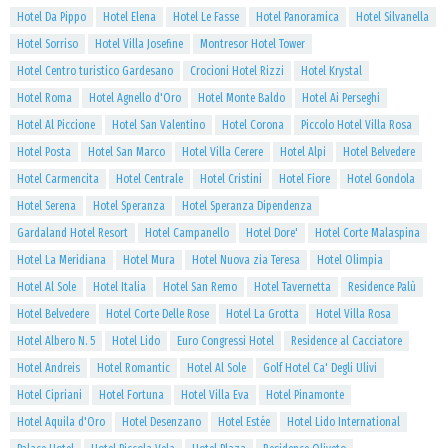
Hotel Da Pippo
Hotel Elena
Hotel Le Fasse
Hotel Panoramica
Hotel Silvanella
Hotel Sorriso
Hotel Villa Josefine
Montresor Hotel Tower
Hotel Centro turistico Gardesano
Crocioni Hotel Rizzi
Hotel Krystal
Hotel Roma
Hotel Agnello d'Oro
Hotel Monte Baldo
Hotel Ai Perseghi
Hotel Al Piccione
Hotel San Valentino
Hotel Corona
Piccolo Hotel Villa Rosa
Hotel Posta
Hotel San Marco
Hotel Villa Cerere
Hotel Alpi
Hotel Belvedere
Hotel Carmencita
Hotel Centrale
Hotel Cristini
Hotel Fiore
Hotel Gondola
Hotel Serena
Hotel Speranza
Hotel Speranza Dipendenza
Gardaland Hotel Resort
Hotel Campanello
Hotel Dore'
Hotel Corte Malaspina
Hotel La Meridiana
Hotel Mura
Hotel Nuova zia Teresa
Hotel Olimpia
Hotel Al Sole
Hotel Italia
Hotel San Remo
Hotel Tavernetta
Residence Palù
Hotel Belvedere
Hotel Corte Delle Rose
Hotel La Grotta
Hotel Villa Rosa
Hotel Albero N. 5
Hotel Lido
Euro Congressi Hotel
Residence al Cacciatore
Hotel Andreis
Hotel Romantic
Hotel Al Sole
Golf Hotel Ca' Degli Ulivi
Hotel Cipriani
Hotel Fortuna
Hotel Villa Eva
Hotel Pinamonte
Hotel Aquila d'Oro
Hotel Desenzano
Hotel Estée
Hotel Lido International