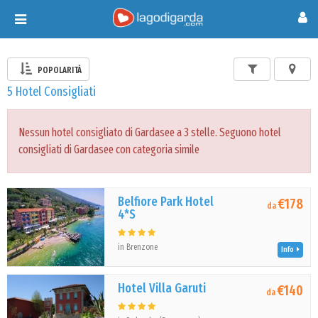
Toggle
navigation
POPOLARITÀ
5 Hotel Consigliati
Nessun hotel consigliato di Gardasee a 3 stelle. Seguono hotel
consigliati di Gardasee con categoria simile
Belfiore Park Hotel
€178
da
4*S
in Brenzone
Info
Hotel Villa Garuti
€140
da