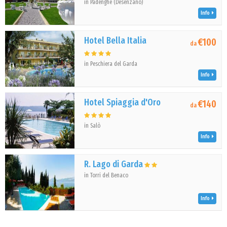
in Padenghe (Desenzano)
Info
Hotel Bella Italia
€100
da
in Peschiera del Garda
Info
Hotel Spiaggia d'Oro
€140
da
in Salò
Info
R. Lago di Garda
in Torri del Benaco
Info