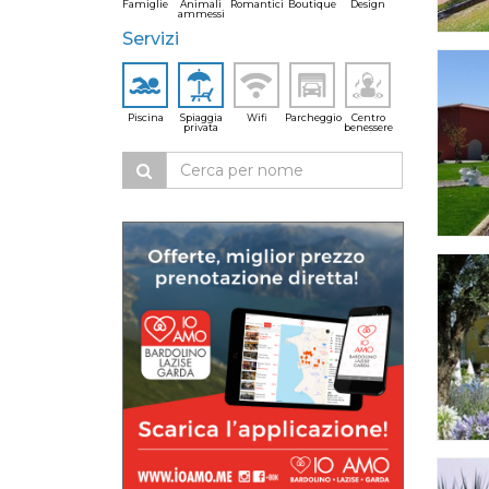
Famiglie
Animali
Romantici
Boutique
Design
ammessi
Servizi
Piscina
Spiaggia
Wifi
Parcheggio
Centro
privata
benessere