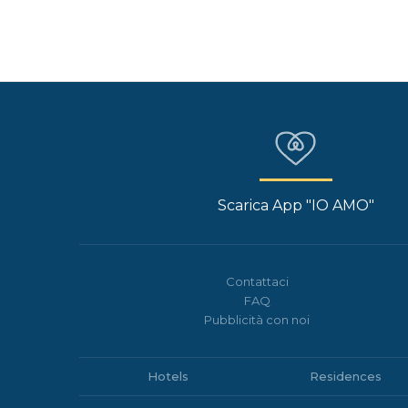
Scarica App "IO AMO"
Contattaci
FAQ
Pubblicità con noi
Hotels
Residences