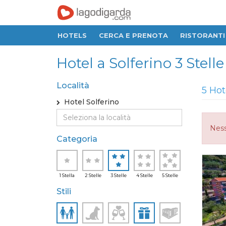
HOTELS
CERCA E PRENOTA
RISTORANTI
Hotel a Solferino 3 Stelle
Località
5 Hot
Hotel Solferino
Ness
Categoria
1 Stella
2 Stelle
3 Stelle
4 Stelle
5 Stelle
Stili