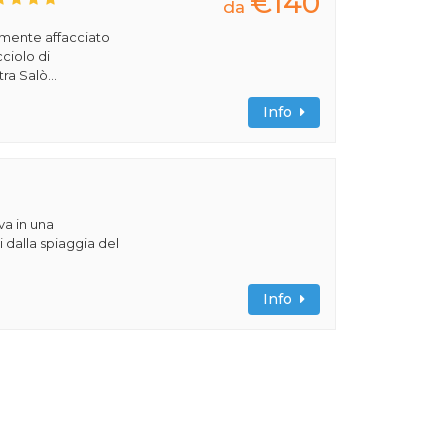
€140
da
amente affacciato
cciolo di
ra Salò...
Info
va in una
 dalla spiaggia del
Info