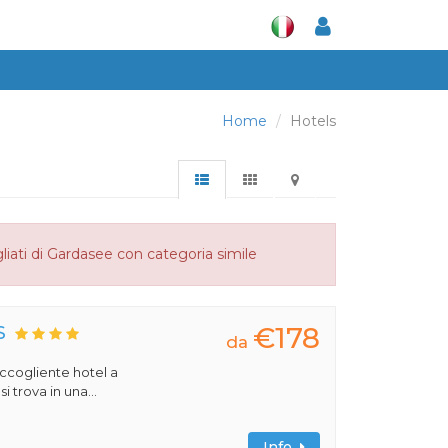
Home
Hotels
liati di Gardasee con categoria simile
€178
S
da
 accogliente hotel a
 trova in una...
Info