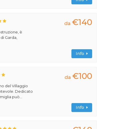
€140
da
ostruzione, è
 di Garda,
Info
€100
da
rno del Villaggio
cantevole. Dedicato
miglia può...
Info