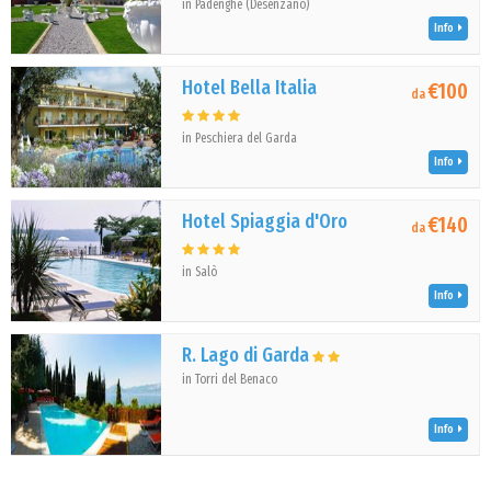
in Padenghe (Desenzano)
Info
Hotel Bella Italia
€100
da
in Peschiera del Garda
Info
Hotel Spiaggia d'Oro
€140
da
in Salò
Info
R. Lago di Garda
in Torri del Benaco
Info