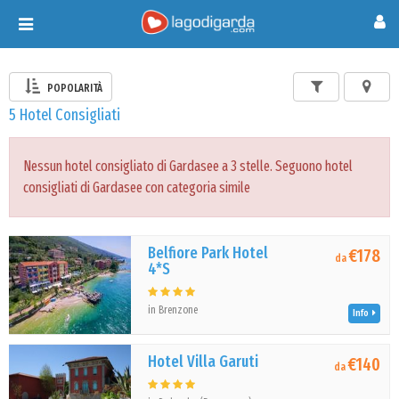
Toggle
navigation
POPOLARITÀ
5 Hotel Consigliati
Nessun hotel consigliato di Gardasee a 3 stelle. Seguono hotel
consigliati di Gardasee con categoria simile
Belfiore Park Hotel
€178
da
4*S
in Brenzone
Info
Hotel Villa Garuti
€140
da