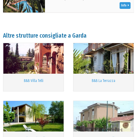
Info
Altre strutture consigliate a Garda
B&B Villa Telli
B&B La Terrazza