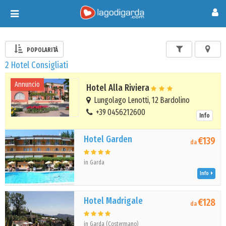
Toggle
navigation
POPOLARITÀ
2 Hotel Consigliati
Annuncio
Hotel Alla Riviera
Lungolago Lenotti, 12 Bardolino
+39 0456212600
Info
Hotel Garden
€139
da
in Garda
Info
Hotel Madrigale
€128
da
in Garda (Costermano)