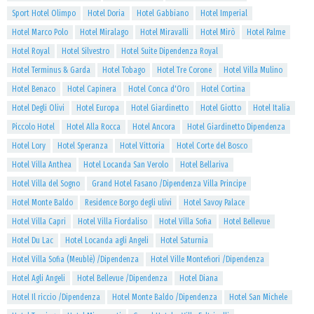
Sport Hotel Olimpo
Hotel Doria
Hotel Gabbiano
Hotel Imperial
Hotel Marco Polo
Hotel Miralago
Hotel Miravalli
Hotel Mirò
Hotel Palme
Hotel Royal
Hotel Silvestro
Hotel Suite Dipendenza Royal
Hotel Terminus & Garda
Hotel Tobago
Hotel Tre Corone
Hotel Villa Mulino
Hotel Benaco
Hotel Capinera
Hotel Conca d'Oro
Hotel Cortina
Hotel Degli Olivi
Hotel Europa
Hotel Giardinetto
Hotel Giotto
Hotel Italia
Piccolo Hotel
Hotel Alla Rocca
Hotel Ancora
Hotel Giardinetto Dipendenza
Hotel Lory
Hotel Speranza
Hotel Vittoria
Hotel Corte del Bosco
Hotel Villa Anthea
Hotel Locanda San Verolo
Hotel Bellariva
Hotel Villa del Sogno
Grand Hotel Fasano /Dipendenza Villa Principe
Hotel Monte Baldo
Residence Borgo degli ulivi
Hotel Savoy Palace
Hotel Villa Capri
Hotel Villa Fiordaliso
Hotel Villa Sofia
Hotel Bellevue
Hotel Du Lac
Hotel Locanda agli Angeli
Hotel Saturnia
Hotel Villa Sofia (Meublè) /Dipendenza
Hotel Ville Montefiori /Dipendenza
Hotel Agli Angeli
Hotel Bellevue /Dipendenza
Hotel Diana
Hotel Il riccio /Dipendenza
Hotel Monte Baldo /Dipendenza
Hotel San Michele