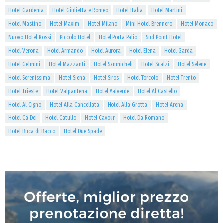
Hotel Gardenia
Hotel Giulietta e Romeo
Hotel Italia
Hotel Martini
Hotel Mastino
Hotel Maxim
Hotel Milano
Mini Hotel Brennero
Hotel Monaco
Nuovo Hotel Rossi
Piccolo Hotel
Hotel Porta Palio
Sud Point Hotel
Hotel Verona
Hotel Armando
Hotel Aurora
Hotel Elena
Hotel Garda
Hotel Gelmini
Hotel Mazzanti
Hotel Sanmicheli
Hotel Scalzi
Hotel Selene
Hotel Serenissima
Hotel Siena
Hotel Siros
Hotel Torcolo
Hotel Trento
Hotel Trieste
Hotel Valpantena
Hotel Valverde
Hotel Al Castello
Hotel Al Cigno
Hotel Alla Cancellata
Hotel Alla Grotta
Hotel Arena
Hotel Cà Dei
Hotel Catullo
Hotel Cavour
Hotel Da Romano
Hotel Buca di Bacco
Hotel Due Spade