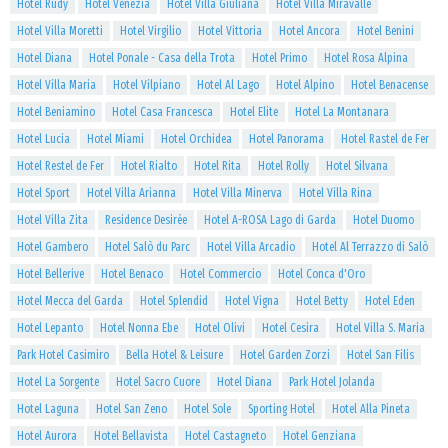
Hotel Rudy
Hotel Venezia
Hotel Villa Giuliana
Hotel Villa Miravalle
Hotel Villa Moretti
Hotel Virgilio
Hotel Vittoria
Hotel Ancora
Hotel Benini
Hotel Diana
Hotel Ponale - Casa della Trota
Hotel Primo
Hotel Rosa Alpina
Hotel Villa Maria
Hotel Vilpiano
Hotel Al Lago
Hotel Alpino
Hotel Benacense
Hotel Beniamino
Hotel Casa Francesca
Hotel Elite
Hotel La Montanara
Hotel Lucia
Hotel Miami
Hotel Orchidea
Hotel Panorama
Hotel Rastel de Fer
Hotel Restel de Fer
Hotel Rialto
Hotel Rita
Hotel Rolly
Hotel Silvana
Hotel Sport
Hotel Villa Arianna
Hotel Villa Minerva
Hotel Villa Rina
Hotel Villa Zita
Residence Desirèe
Hotel A-ROSA Lago di Garda
Hotel Duomo
Hotel Gambero
Hotel Salò du Parc
Hotel Villa Arcadio
Hotel Al Terrazzo di Salò
Hotel Bellerive
Hotel Benaco
Hotel Commercio
Hotel Conca d'Oro
Hotel Mecca del Garda
Hotel Splendid
Hotel Vigna
Hotel Betty
Hotel Eden
Hotel Lepanto
Hotel Nonna Ebe
Hotel Olivi
Hotel Cesira
Hotel Villa S. Maria
Park Hotel Casimiro
Bella Hotel & Leisure
Hotel Garden Zorzi
Hotel San Filis
Hotel La Sorgente
Hotel Sacro Cuore
Hotel Diana
Park Hotel Jolanda
Hotel Laguna
Hotel San Zeno
Hotel Sole
Sporting Hotel
Hotel Alla Pineta
Hotel Aurora
Hotel Bellavista
Hotel Castagneto
Hotel Genziana