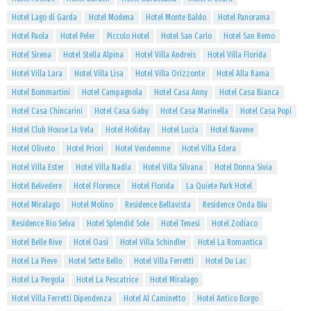
Hotel Lago di Garda
Hotel Modena
Hotel Monte Baldo
Hotel Panorama
Hotel Paola
Hotel Peler
Piccolo Hotel
Hotel San Carlo
Hotel San Remo
Hotel Sirena
Hotel Stella Alpina
Hotel Villa Andreis
Hotel Villa Florida
Hotel Villa Lara
Hotel Villa Lisa
Hotel Villa Orizzonte
Hotel Alla Rama
Hotel Bommartini
Hotel Campagnola
Hotel Casa Anny
Hotel Casa Bianca
Hotel Casa Chincarini
Hotel Casa Gaby
Hotel Casa Marinella
Hotel Casa Popi
Hotel Club House La Vela
Hotel Holiday
Hotel Lucia
Hotel Navene
Hotel Oliveto
Hotel Priori
Hotel Vendemme
Hotel Villa Edera
Hotel Villa Ester
Hotel Villa Nadia
Hotel Villa Silvana
Hotel Donna Sivia
Hotel Belvedere
Hotel Florence
Hotel Florida
La Quiete Park Hotel
Hotel Miralago
Hotel Molino
Residence Bellavista
Residence Onda Blu
Residence Rio Selva
Hotel Splendid Sole
Hotel Tenesi
Hotel Zodiaco
Hotel Belle Rive
Hotel Oasi
Hotel Villa Schindler
Hotel La Romantica
Hotel La Pieve
Hotel Sette Bello
Hotel Villa Ferretti
Hotel Du Lac
Hotel La Pergola
Hotel La Pescatrice
Hotel Miralago
Hotel Villa Ferretti Dipendenza
Hotel Al Caminetto
Hotel Antico Borgo