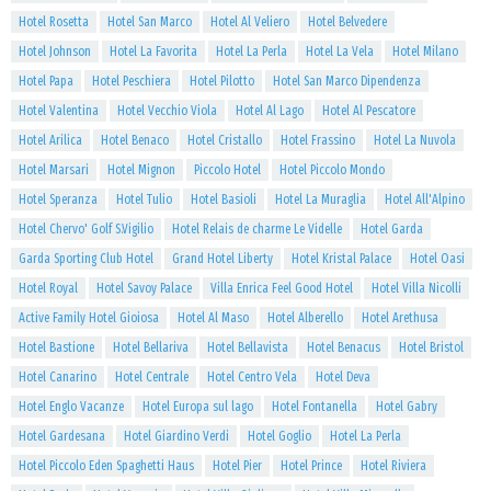
Hotel Rosetta
Hotel San Marco
Hotel Al Veliero
Hotel Belvedere
Hotel Johnson
Hotel La Favorita
Hotel La Perla
Hotel La Vela
Hotel Milano
Hotel Papa
Hotel Peschiera
Hotel Pilotto
Hotel San Marco Dipendenza
Hotel Valentina
Hotel Vecchio Viola
Hotel Al Lago
Hotel Al Pescatore
Hotel Arilica
Hotel Benaco
Hotel Cristallo
Hotel Frassino
Hotel La Nuvola
Hotel Marsari
Hotel Mignon
Piccolo Hotel
Hotel Piccolo Mondo
Hotel Speranza
Hotel Tulio
Hotel Basioli
Hotel La Muraglia
Hotel All'Alpino
Hotel Chervo' Golf S.Vigilio
Hotel Relais de charme Le Videlle
Hotel Garda
Garda Sporting Club Hotel
Grand Hotel Liberty
Hotel Kristal Palace
Hotel Oasi
Hotel Royal
Hotel Savoy Palace
Villa Enrica Feel Good Hotel
Hotel Villa Nicolli
Active Family Hotel Gioiosa
Hotel Al Maso
Hotel Alberello
Hotel Arethusa
Hotel Bastione
Hotel Bellariva
Hotel Bellavista
Hotel Benacus
Hotel Bristol
Hotel Canarino
Hotel Centrale
Hotel Centro Vela
Hotel Deva
Hotel Englo Vacanze
Hotel Europa sul lago
Hotel Fontanella
Hotel Gabry
Hotel Gardesana
Hotel Giardino Verdi
Hotel Goglio
Hotel La Perla
Hotel Piccolo Eden Spaghetti Haus
Hotel Pier
Hotel Prince
Hotel Riviera