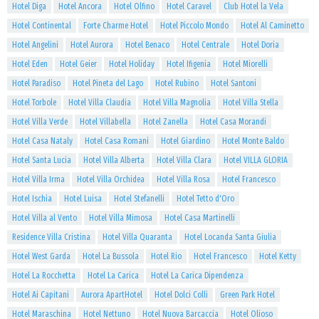
Hotel Diga
Hotel Ancora
Hotel Olfino
Hotel Caravel
Club Hotel la Vela
Hotel Continental
Forte Charme Hotel
Hotel Piccolo Mondo
Hotel Al Caminetto
Hotel Angelini
Hotel Aurora
Hotel Benaco
Hotel Centrale
Hotel Doria
Hotel Eden
Hotel Geier
Hotel Holiday
Hotel Ifigenia
Hotel Miorelli
Hotel Paradiso
Hotel Pineta del Lago
Hotel Rubino
Hotel Santoni
Hotel Torbole
Hotel Villa Claudia
Hotel Villa Magnolia
Hotel Villa Stella
Hotel Villa Verde
Hotel Villabella
Hotel Zanella
Hotel Casa Morandi
Hotel Casa Nataly
Hotel Casa Romani
Hotel Giardino
Hotel Monte Baldo
Hotel Santa Lucia
Hotel Villa Alberta
Hotel Villa Clara
Hotel VILLA GLORIA
Hotel Villa Irma
Hotel Villa Orchidea
Hotel Villa Rosa
Hotel Francesco
Hotel Ischia
Hotel Luisa
Hotel Stefanelli
Hotel Tetto d'Oro
Hotel Villa al Vento
Hotel Villa Mimosa
Hotel Casa Martinelli
Residence Villa Cristina
Hotel Villa Quaranta
Hotel Locanda Santa Giulia
Hotel West Garda
Hotel La Bussola
Hotel Rio
Hotel Francesco
Hotel Ketty
Hotel La Rocchetta
Hotel La Carica
Hotel La Carica Dipendenza
Hotel Ai Capitani
Aurora ApartHotel
Hotel Dolci Colli
Green Park Hotel
Hotel Maraschina
Hotel Nettuno
Hotel Nuova Barcaccia
Hotel Olioso