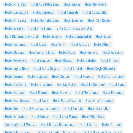
Hotel Miralago
Hotel Alla Palazzina
Hotel Aloisi
Hotel Belvedere
Hotel Cacciatore
Hotel Capriolo
Hotel Centrale
Hotel Costabella
Hotel Miravalle
Hotel Montebaldina
Hotel Narciso
Hotel San Remo
Hotel Sceriffo
Hotel Villa Liana
Villa Cortine Palace Hotel
Baia Blu Sirmione Hotel
Hotel Broglia
Hotel Continental
Hotel Eden
Hotel Flaminia
Hotel Ideal
Hotel Olivi
Hotel Abacus
Hotel Alfieri
Hotel Alsazia
Hotel Astoria Lido
Hotel Astra
Hotel Aurora
Hotel Azzurra
Hotel Belvedere
Hotel Benaco
Hotel Bolero
Hotel Catullo
Hotel Chiara
Hotel Cigno Nero
Hotel Corte Regina
Hotel Cristal
Hotel Degli Oleandri
Hotel Desirèe
Hotel Dogana
Hotel Du Lac
Hotel Fiorella
Hotel Garden Lido
Hotel Gardenia
Hotel Giardino
Holiday Hotel
Hotel La Rondine
Hotel Luna
Hotel Marconi
Hotel Mauro
Hotel Mavino
Hotel Meridiana
Hotel Miramar
Hotel Mon Repos
Hotel Pace
Hotel Porto Azzurro
Residence Tulipano
Hotel Riel
Hotel Rossi appartamenti
Hotel Saviola
Hotel Serenella
Hotel Smeraldo
Hotel Suisse
Hotel Villa Maria
Hotel Villa Rosa
Yachting Hotel Mistral
Hotel Du Lac Dipendenza
Hotel Ganfo
Hotel Grifone
Hotel Il Biancospino
Hotel La Rondine Dipendenza
Hotel Marconi Dipendenza