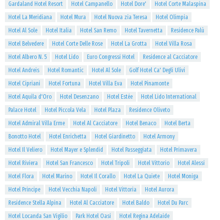
Gardaland Hotel Resort
Hotel Campanello
Hotel Dore'
Hotel Corte Malaspina
Hotel La Meridiana
Hotel Mura
Hotel Nuova zia Teresa
Hotel Olimpia
Hotel Al Sole
Hotel Italia
Hotel San Remo
Hotel Tavernetta
Residence Palù
Hotel Belvedere
Hotel Corte Delle Rose
Hotel La Grotta
Hotel Villa Rosa
Hotel Albero N. 5
Hotel Lido
Euro Congressi Hotel
Residence al Cacciatore
Hotel Andreis
Hotel Romantic
Hotel Al Sole
Golf Hotel Ca' Degli Ulivi
Hotel Cipriani
Hotel Fortuna
Hotel Villa Eva
Hotel Pinamonte
Hotel Aquila d'Oro
Hotel Desenzano
Hotel Estée
Hotel Lido International
Palace Hotel
Hotel Piccola Vela
Hotel Plaza
Residence Oliveto
Hotel Admiral Villa Erme
Hotel Al Cacciatore
Hotel Benaco
Hotel Berta
Bonotto Hotel
Hotel Enrichetta
Hotel Giardinetto
Hotel Armony
Hotel Il Veliero
Hotel Mayer e Splendid
Hotel Passeggiata
Hotel Primavera
Hotel Riviera
Hotel San Francesco
Hotel Tripoli
Hotel Vittorio
Hotel Alessi
Hotel Flora
Hotel Marino
Hotel Il Corallo
Hotel La Quiete
Hotel Moniga
Hotel Principe
Hotel Vecchia Napoli
Hotel Vittoria
Hotel Aurora
Residence Stella Alpina
Hotel Al Cacciatore
Hotel Baldo
Hotel Du Parc
Hotel Locanda San Vigilio
Park Hotel Oasi
Hotel Regina Adelaide