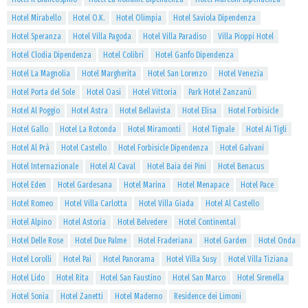
Hotel Mirabello
Hotel O.K.
Hotel Olimpia
Hotel Saviola Dipendenza
Hotel Speranza
Hotel Villa Pagoda
Hotel Villa Paradiso
Villa Pioppi Hotel
Hotel Clodia Dipendenza
Hotel Colibrì
Hotel Ganfo Dipendenza
Hotel La Magnolia
Hotel Margherita
Hotel San Lorenzo
Hotel Venezia
Hotel Porta del Sole
Hotel Oasi
Hotel Vittoria
Park Hotel Zanzanù
Hotel Al Poggio
Hotel Astra
Hotel Bellavista
Hotel Elisa
Hotel Forbisicle
Hotel Gallo
Hotel La Rotonda
Hotel Miramonti
Hotel Tignale
Hotel Ai Tigli
Hotel Al Prà
Hotel Castello
Hotel Forbisicle Dipendenza
Hotel Galvani
Hotel Internazionale
Hotel Al Caval
Hotel Baia dei Pini
Hotel Benacus
Hotel Eden
Hotel Gardesana
Hotel Marina
Hotel Menapace
Hotel Pace
Hotel Romeo
Hotel Villa Carlotta
Hotel Villa Giada
Hotel Al Castello
Hotel Alpino
Hotel Astoria
Hotel Belvedere
Hotel Continental
Hotel Delle Rose
Hotel Due Palme
Hotel Fraderiana
Hotel Garden
Hotel Onda
Hotel Lorolli
Hotel Pai
Hotel Panorama
Hotel Villa Susy
Hotel Villa Tiziana
Hotel Lido
Hotel Rita
Hotel San Faustino
Hotel San Marco
Hotel Sirenella
Hotel Sonia
Hotel Zanetti
Hotel Maderno
Residence dei Limoni