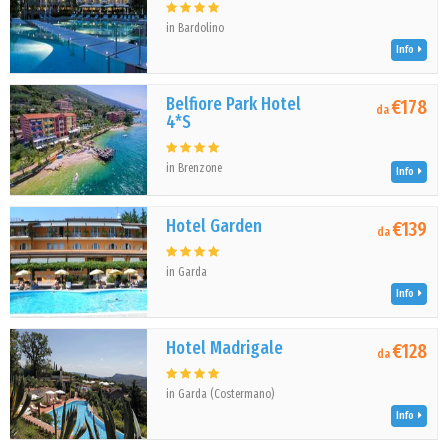
in Bardolino
Info
Belfiore Park Hotel
€178
da
4*S
in Brenzone
Info
Hotel Garden
€139
da
in Garda
Info
Hotel Madrigale
€128
da
in Garda (Costermano)
Info