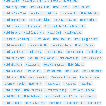
Hotel Touring
Hotel Miramonti
Grand Hotel a Villa Feltrinelli
Hotel Le Fay Resorts
Hotel Villa Giulia
Hotel Bartabel
Hotel Bogliaco
Hotel La Baia D'oro
Hotel Lido
Hotel Livia
Hotel Meandro
Hotel Palazzina
Hotel Running Club
Hotel Garni Riviera
Hotel La Terrazzina
Hotel Mariano
Hotel Tiziana
Hotel Gargnano
Residence Hotel Palazzo Della Scala
Hotel Benacus
Hotel Cansignorio
Hotel I Gigli
Hotel Miralago
Residence Hotel Olympia
Hotel Sirena
Hotel Smeraldo
Hotel Spiaggia d'Oro
Hotel Venezia Park
Hotel Alla Grotta
Hotel Casablanca
Hotel Da Renata
Hotel Da Roberto
Hotel Esperia
Hotel La Forgia
Hotel La Rama
Hotel Luigina
Hotel Santa Marta
Hotel Trattoria Confine
Hotel Verona Lago
Hotel Villa Maria
Hotel Villa Plaja
Hotel Aquila
Hotel Campagnola
Hotel Cristina
Hotel Da Franco
Hotel Da Pina
Hotel Dal Baffo
Hotel Diana
Hotel Gardesana
Hotel Tecla
Hotel Casa Vacanze Cris
Residences La Fattoria
Residence Emilio
Park Hotel Imperial
Hotel Astor
Hotel Du Lac
Hotel Ideal
Hotel Ilma
Hotel Le Palme
Hotel Panorama
Hotel Royal Village
Hotel Splendid Palace
Hotel Al Rio Se
Hotel Bellavista
Hotel Castell
Hotel Coste
Hotel Florida
Hotel La Fiorita
Hotel La Gardenia
Hotel Lido
Hotel Limonaia
Hotel Limone