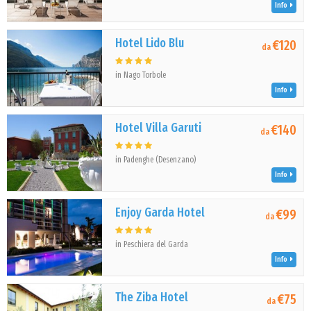
Info
Hotel Lido Blu
€120
da
in Nago Torbole
Info
Hotel Villa Garuti
€140
da
in Padenghe (Desenzano)
Info
Enjoy Garda Hotel
€99
da
in Peschiera del Garda
Info
The Ziba Hotel
€75
da