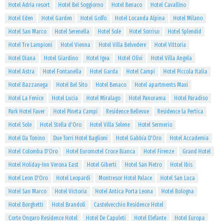
Hotel Adria resort
Hotel Bel Soggiorno
Hotel Benaco
Hotel Cavallino
Hotel Eden
Hotel Garden
Hotel Golfo
Hotel Locanda Alpina
Hotel Milano
Hotel San Marco
Hotel Serenella
Hotel Sole
Hotel Sorriso
Hotel Splendid
Hotel Tre Lampioni
Hotel Vienna
Hotel Villa Belvedere
Hotel Vittoria
Hotel Diana
Hotel Giardino
Hotel Igea
Hotel Olivi
Hotel Villa Angela
Hotel Astra
Hotel Fontanella
Hotel Garda
Hotel Campi
Hotel Piccola Italia
Hotel Bazzanega
Hotel Bel Sito
Hotel Benaco
Hotel apartments Maxi
Hotel La Fenice
Hotel Lucia
Hotel Miralago
Hotel Panorama
Hotel Paradiso
Park Hotel Faver
Hotel Pineta Campi
Residence Bellevue
Residence la Pertica
Hotel Sole
Hotel Stella d'Oro
Hotel Villa Selene
Hotel Sermerio
Hotel Da Tonino
Due Torri Hotel Baglioni
Hotel Gabbia D'Oro
Hotel Accademia
Hotel Colomba D'Oro
Hotel Euromotel Croce Bianca
Hotel Firenze
Grand Hotel
Hotel Holiday-Inn Verona East
Hotel Giberti
Hotel San Pietro
Hotel Ibis
Hotel Leon D'Oro
Hotel Leopardi
Montresor Hotel Palace
Hotel San Luca
Hotel San Marco
Hotel Victoria
Hotel Antica Porta Leona
Hotel Bologna
Hotel Borghetti
Hotel Brandoli
Castelvecchio Residence Hotel
Corte Ongaro Residence Hotel
Hotel De Capuleti
Hotel Elefante
Hotel Europa