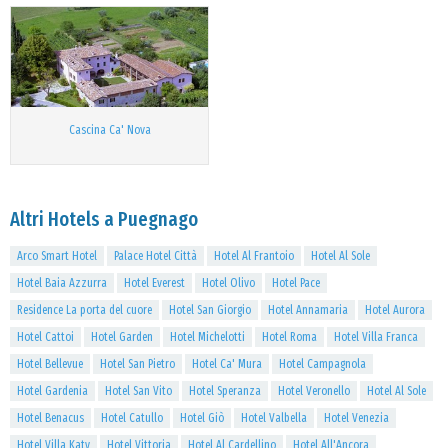
Cascina Ca' Nova
Altri Hotels a Puegnago
Arco Smart Hotel
Palace Hotel Città
Hotel Al Frantoio
Hotel Al Sole
Hotel Baia Azzurra
Hotel Everest
Hotel Olivo
Hotel Pace
Residence La porta del cuore
Hotel San Giorgio
Hotel Annamaria
Hotel Aurora
Hotel Cattoi
Hotel Garden
Hotel Michelotti
Hotel Roma
Hotel Villa Franca
Hotel Bellevue
Hotel San Pietro
Hotel Ca' Mura
Hotel Campagnola
Hotel Gardenia
Hotel San Vito
Hotel Speranza
Hotel Veronello
Hotel Al Sole
Hotel Benacus
Hotel Catullo
Hotel Giò
Hotel Valbella
Hotel Venezia
Hotel Villa Katy
Hotel Vittoria
Hotel Al Cardellino
Hotel All'Ancora