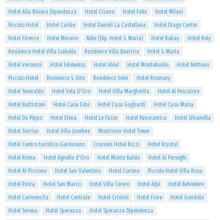
Hotel Alla Riviera Dipendenza
Hotel Cisano
Hotel Felix
Hotel Milani
Piccolo Hotel
Hotel Caribe
Hotel Danieli La Castellana
Hotel Drago Center
Hotel Firenze
Hotel Merano
Nike (Dip. Hotel S. Maria)
Hotel Rabay
Hotel Rely
Residence Hotel Villa Isabella
Residence Villa Beatrice
Hotel S. Maria
Hotel Veronesi
Hotel Edelweiss
Hotel Ideal
Hotel Montebaldo
Hotel Nettuno
Piccolo Hotel
Residence S. Vito
Residence Solei
Hotel Rosmary
Hotel Smeraldo
Hotel Vela D'Oro
Hotel Villa Margherita
Hotel Al Pescatore
Hotel Battistoni
Hotel Casa Este
Hotel Casa Gagliardi
Hotel Casa Maria
Hotel Da Pippo
Hotel Elena
Hotel Le Fasse
Hotel Panoramica
Hotel Silvanella
Hotel Sorriso
Hotel Villa Josefine
Montresor Hotel Tower
Hotel Centro turistico Gardesano
Crocioni Hotel Rizzi
Hotel Krystal
Hotel Roma
Hotel Agnello d'Oro
Hotel Monte Baldo
Hotel Ai Perseghi
Hotel Al Piccione
Hotel San Valentino
Hotel Corona
Piccolo Hotel Villa Rosa
Hotel Posta
Hotel San Marco
Hotel Villa Cerere
Hotel Alpi
Hotel Belvedere
Hotel Carmencita
Hotel Centrale
Hotel Cristini
Hotel Fiore
Hotel Gondola
Hotel Serena
Hotel Speranza
Hotel Speranza Dipendenza