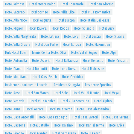
Hotel Mimose
Hotel Monte Baldo
Hotel Rosemarie
Hotel San Giorgio
Hotel Saturno
Hotel Sorriso
Hotel Villa Elite
Hotel Villa Romantica
Hotel Alla Noce
Hotel Augusta
Hotel Europa
Hotel Italia Bel Paese
Hotel Mignon
Hotel Riviera
Hotel Rodos
Hotel Splendid
Hotel Susy
Hotel Villa Margherita
Hotel Letizia
Hotel Lory
Hotel Luscia
Hotel Silvana
Hotel Villa Grazia
Hotel Don Pedro
Hotel Europa
Hotel Maximilian
Park Hotel Eden
Tennis Center Hotel Olivi
Hotel Val di Sogno
Hotel Alpi
Hotel Antonella
Hotel Astoria
Hotel Bellavista
Hotel Benacus
Hotel Cristallo
Hotel Diana
Hotel Dolomiti
Hotel Luna Rossa
Hotel Malcesine
Hotel Meridiana
Hotel Oasi Beach
Hotel Orchidea
Residence apartments Loncrini
Residence Spiaggia
Residence Sporting
Hotel Rosa
Hotel San Marco
Hotel Sole
Hotel Val di Monte
Hotel Vega
Hotel Venezia
Hotel Villa Monica
Hotel Villa Smeralda
Hotel Alpino
Hotel Anna
Hotel Aurora
Hotel Baia Verde
Hotel Casa Alessandra
Hotel Casa Antonelli
Hotel Casa Rabagno
Hotel Casa Sartori
Hotel Casa Serena
Hotel Cassone
Hotel Catullo
Hotel Da Tino
Hotel Daniel Terme
Hotel Erika
Hotel Firenze
Hotel Garden
Hotel Gardesana
Hotel Il Cedro