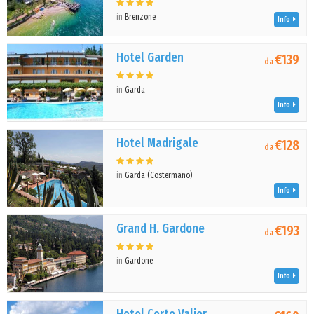
in
Brenzone
Info
Hotel Garden
€139
da
in
Garda
Info
Hotel Madrigale
€128
da
in
Garda (Costermano)
Info
Grand H. Gardone
€193
da
in
Gardone
Info