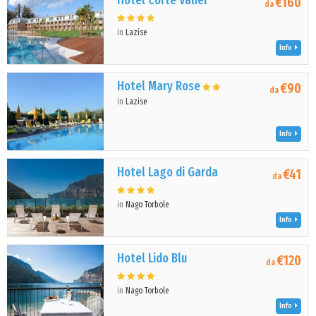
Hotel Corte Valier
€160
da
in
Lazise
Info
Hotel Mary Rose
€90
da
in
Lazise
Info
Hotel Lago di Garda
€41
da
in
Nago Torbole
Info
Hotel Lido Blu
€120
da
in
Nago Torbole
Info