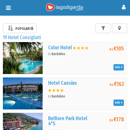
Toggle
navigation
POPOLARITÀ
19 Hotel Consigliati
Color Hotel
€105
da
in
Bardolino
Info
Hotel Caesius
€162
da
in
Bardolino
Info
Belfiore Park Hotel
€178
da
4*S