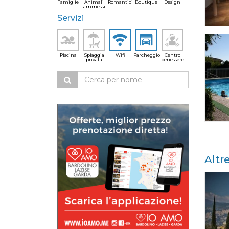
Famiglie
Animali
Romantici
Boutique
Design
ammessi
Servizi
Piscina
Spiaggia
Wifi
Parcheggio
Centro
privata
benessere
Altr