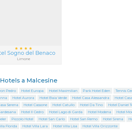
tel Sogno del Benaco
Limone
i Hotels a Malcesine
Don Pedro
Hotel Europa
Hotel Maximilian
Park Hotel Eden
Tennis Cen
Anna
Hotel Aurora
Hotel Baia Verde
Hotel Casa Alessandra
Hotel Casa
Casa Serena
Hotel Cassone
Hotel Catullo
Hotel Da Tino
Hotel Daniel 
Gardesana
Hotel Il Cedro
Hotel Lago di Garda
Hotel Modena
Hotel Mo
eler
Piccolo Hotel
Hotel San Carlo
Hotel San Remo
Hotel Sirena
Ho
illa Florida
Hotel Villa Lara
Hotel Villa Lisa
Hotel Villa Orizzonte