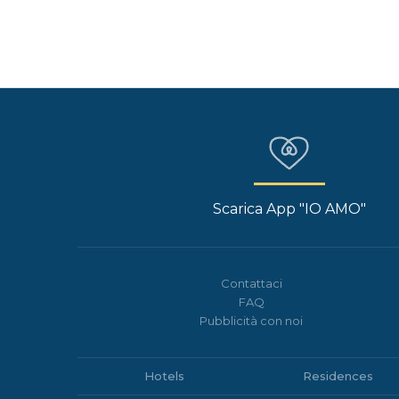
Scarica App "IO AMO"
Contattaci
FAQ
Pubblicità con noi
Hotels
Residences