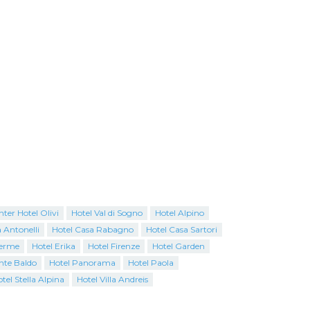
ter Hotel Olivi
Hotel Val di Sogno
Hotel Alpino
 Antonelli
Hotel Casa Rabagno
Hotel Casa Sartori
Terme
Hotel Erika
Hotel Firenze
Hotel Garden
nte Baldo
Hotel Panorama
Hotel Paola
tel Stella Alpina
Hotel Villa Andreis