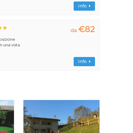
Info
€82
da
posizione
n una vista
Info