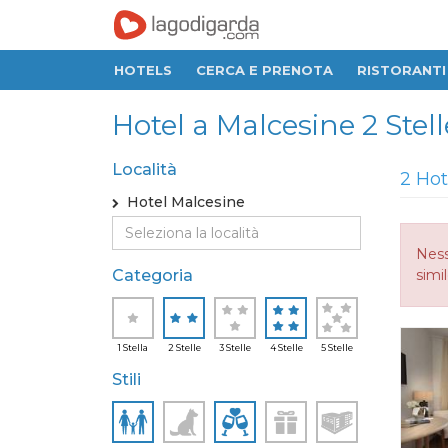
HOTELS
CERCA E PRENOTA
RISTORANTI
Hotel a Malcesine 2 Stelle
Località
2 Hot
Hotel Malcesine
Ness
Categoria
simi
1 Stella
2 Stelle
3 Stelle
4 Stelle
5 Stelle
Stili