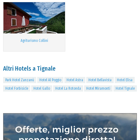
Agriturismo Collini
Altri Hotels a Tignale
Park Hotel Zanzanù
Hotel Al Poggio
Hotel Astra
Hotel Bellavista
Hotel Elisa
Hotel Forbisicle
Hotel Gallo
Hotel La Rotonda
Hotel Miramonti
Hotel Tignale