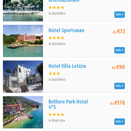
Internazionale
in Bardolino
Info
Hotel Sportsman
€72
da
in Bardolino
Info
Hotel Villa Letizia
€90
da
in Bardolino
Info
Belfiore Park Hotel
€178
da
4*S
in Brenzone
Info