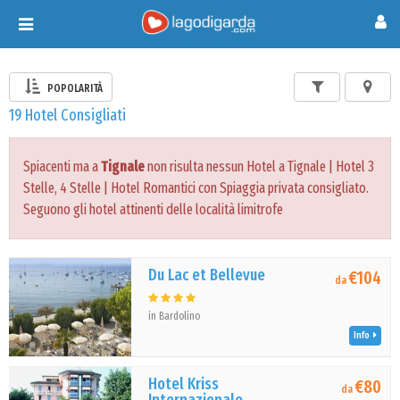
Toggle
navigation
POPOLARITÀ
19 Hotel Consigliati
Spiacenti ma a
Tignale
non risulta nessun Hotel a Tignale | Hotel 3
Stelle, 4 Stelle | Hotel Romantici con Spiaggia privata consigliato.
Seguono gli hotel attinenti delle località limitrofe
Du Lac et Bellevue
€104
da
in Bardolino
Info
Hotel Kriss
€80
da