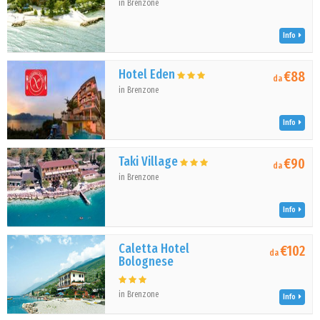
in Brenzone
Info
Hotel Eden
€88
da
in Brenzone
Info
Taki Village
€90
da
in Brenzone
Info
Caletta Hotel
€102
da
Bolognese
in Brenzone
Info