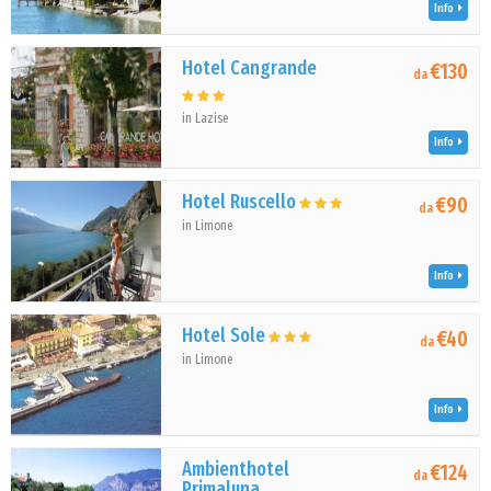
Info
Hotel Cangrande
€130
da
in Lazise
Info
Hotel Ruscello
€90
da
in Limone
Info
Hotel Sole
€40
da
in Limone
Info
Ambienthotel
€124
da
Primaluna