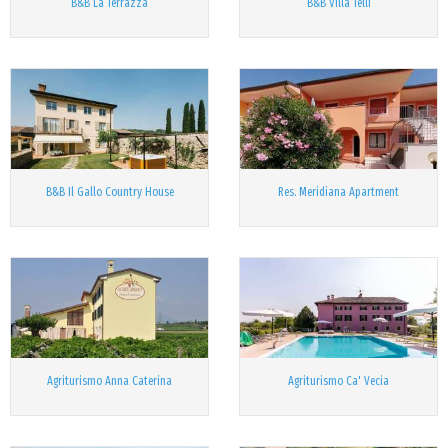
B&B La Terrazza
B&B Villa Telli
B&B Il Gallo Country House
Res. Meridiana Apartment
Agriturismo Anna Caterina
Agriturismo Ca' Vecia