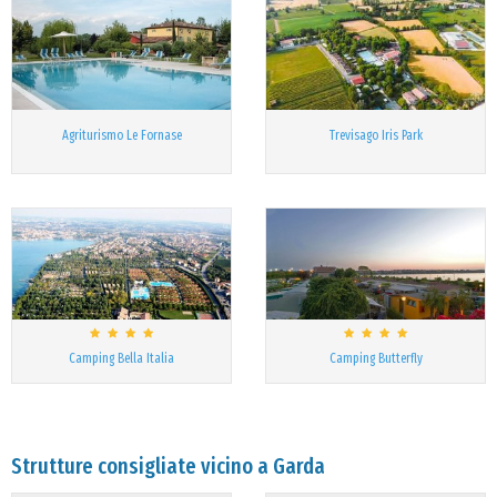
Agriturismo Le Fornase
Trevisago Iris Park
Camping Bella Italia
Camping Butterfly
Strutture consigliate vicino a Garda