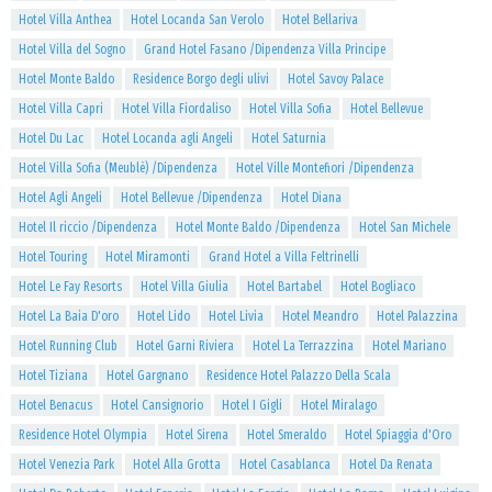
Hotel Villa Anthea
Hotel Locanda San Verolo
Hotel Bellariva
Hotel Villa del Sogno
Grand Hotel Fasano /Dipendenza Villa Principe
Hotel Monte Baldo
Residence Borgo degli ulivi
Hotel Savoy Palace
Hotel Villa Capri
Hotel Villa Fiordaliso
Hotel Villa Sofia
Hotel Bellevue
Hotel Du Lac
Hotel Locanda agli Angeli
Hotel Saturnia
Hotel Villa Sofia (Meublè) /Dipendenza
Hotel Ville Montefiori /Dipendenza
Hotel Agli Angeli
Hotel Bellevue /Dipendenza
Hotel Diana
Hotel Il riccio /Dipendenza
Hotel Monte Baldo /Dipendenza
Hotel San Michele
Hotel Touring
Hotel Miramonti
Grand Hotel a Villa Feltrinelli
Hotel Le Fay Resorts
Hotel Villa Giulia
Hotel Bartabel
Hotel Bogliaco
Hotel La Baia D'oro
Hotel Lido
Hotel Livia
Hotel Meandro
Hotel Palazzina
Hotel Running Club
Hotel Garni Riviera
Hotel La Terrazzina
Hotel Mariano
Hotel Tiziana
Hotel Gargnano
Residence Hotel Palazzo Della Scala
Hotel Benacus
Hotel Cansignorio
Hotel I Gigli
Hotel Miralago
Residence Hotel Olympia
Hotel Sirena
Hotel Smeraldo
Hotel Spiaggia d'Oro
Hotel Venezia Park
Hotel Alla Grotta
Hotel Casablanca
Hotel Da Renata