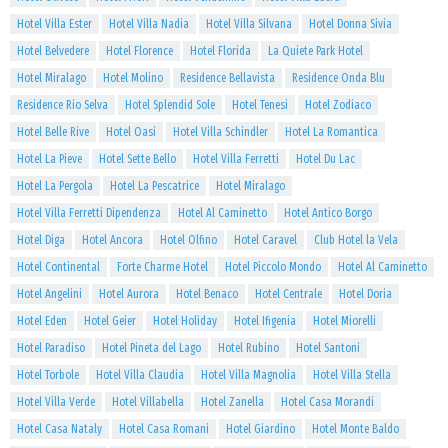
Hotel Villa Ester
Hotel Villa Nadia
Hotel Villa Silvana
Hotel Donna Sivia
Hotel Belvedere
Hotel Florence
Hotel Florida
La Quiete Park Hotel
Hotel Miralago
Hotel Molino
Residence Bellavista
Residence Onda Blu
Residence Rio Selva
Hotel Splendid Sole
Hotel Tenesi
Hotel Zodiaco
Hotel Belle Rive
Hotel Oasi
Hotel Villa Schindler
Hotel La Romantica
Hotel La Pieve
Hotel Sette Bello
Hotel Villa Ferretti
Hotel Du Lac
Hotel La Pergola
Hotel La Pescatrice
Hotel Miralago
Hotel Villa Ferretti Dipendenza
Hotel Al Caminetto
Hotel Antico Borgo
Hotel Diga
Hotel Ancora
Hotel Olfino
Hotel Caravel
Club Hotel la Vela
Hotel Continental
Forte Charme Hotel
Hotel Piccolo Mondo
Hotel Al Caminetto
Hotel Angelini
Hotel Aurora
Hotel Benaco
Hotel Centrale
Hotel Doria
Hotel Eden
Hotel Geier
Hotel Holiday
Hotel Ifigenia
Hotel Miorelli
Hotel Paradiso
Hotel Pineta del Lago
Hotel Rubino
Hotel Santoni
Hotel Torbole
Hotel Villa Claudia
Hotel Villa Magnolia
Hotel Villa Stella
Hotel Villa Verde
Hotel Villabella
Hotel Zanella
Hotel Casa Morandi
Hotel Casa Nataly
Hotel Casa Romani
Hotel Giardino
Hotel Monte Baldo