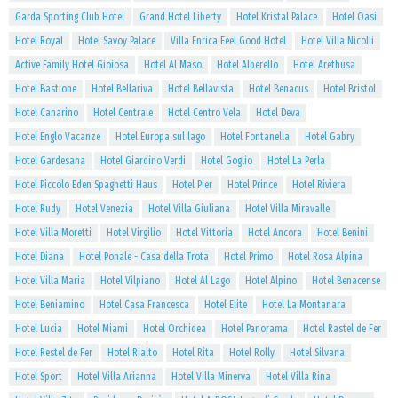
Garda Sporting Club Hotel
Grand Hotel Liberty
Hotel Kristal Palace
Hotel Oasi
Hotel Royal
Hotel Savoy Palace
Villa Enrica Feel Good Hotel
Hotel Villa Nicolli
Active Family Hotel Gioiosa
Hotel Al Maso
Hotel Alberello
Hotel Arethusa
Hotel Bastione
Hotel Bellariva
Hotel Bellavista
Hotel Benacus
Hotel Bristol
Hotel Canarino
Hotel Centrale
Hotel Centro Vela
Hotel Deva
Hotel Englo Vacanze
Hotel Europa sul lago
Hotel Fontanella
Hotel Gabry
Hotel Gardesana
Hotel Giardino Verdi
Hotel Goglio
Hotel La Perla
Hotel Piccolo Eden Spaghetti Haus
Hotel Pier
Hotel Prince
Hotel Riviera
Hotel Rudy
Hotel Venezia
Hotel Villa Giuliana
Hotel Villa Miravalle
Hotel Villa Moretti
Hotel Virgilio
Hotel Vittoria
Hotel Ancora
Hotel Benini
Hotel Diana
Hotel Ponale - Casa della Trota
Hotel Primo
Hotel Rosa Alpina
Hotel Villa Maria
Hotel Vilpiano
Hotel Al Lago
Hotel Alpino
Hotel Benacense
Hotel Beniamino
Hotel Casa Francesca
Hotel Elite
Hotel La Montanara
Hotel Lucia
Hotel Miami
Hotel Orchidea
Hotel Panorama
Hotel Rastel de Fer
Hotel Restel de Fer
Hotel Rialto
Hotel Rita
Hotel Rolly
Hotel Silvana
Hotel Sport
Hotel Villa Arianna
Hotel Villa Minerva
Hotel Villa Rina