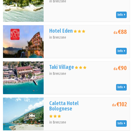
in Brenzone
Info
Hotel Eden
€88
da
in Brenzone
Info
Taki Village
€90
da
in Brenzone
Info
Caletta Hotel
€102
da
Bolognese
in Brenzone
Info