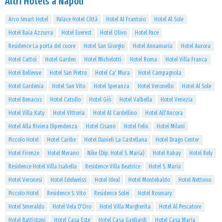
Altri Hotels a Napoli
Arco Smart Hotel
Palace Hotel Città
Hotel Al Frantoio
Hotel Al Sole
Hotel Baia Azzurra
Hotel Everest
Hotel Olivo
Hotel Pace
Residence La porta del cuore
Hotel San Giorgio
Hotel Annamaria
Hotel Aurora
Hotel Cattoi
Hotel Garden
Hotel Michelotti
Hotel Roma
Hotel Villa Franca
Hotel Bellevue
Hotel San Pietro
Hotel Ca' Mura
Hotel Campagnola
Hotel Gardenia
Hotel San Vito
Hotel Speranza
Hotel Veronello
Hotel Al Sole
Hotel Benacus
Hotel Catullo
Hotel Giò
Hotel Valbella
Hotel Venezia
Hotel Villa Katy
Hotel Vittoria
Hotel Al Cardellino
Hotel All'Ancora
Hotel Alla Riviera Dipendenza
Hotel Cisano
Hotel Felix
Hotel Milani
Piccolo Hotel
Hotel Caribe
Hotel Danieli La Castellana
Hotel Drago Center
Hotel Firenze
Hotel Merano
Nike (Dip. Hotel S. Maria)
Hotel Rabay
Hotel Rely
Residence Hotel Villa Isabella
Residence Villa Beatrice
Hotel S. Maria
Hotel Veronesi
Hotel Edelweiss
Hotel Ideal
Hotel Montebaldo
Hotel Nettuno
Piccolo Hotel
Residence S. Vito
Residence Solei
Hotel Rosmary
Hotel Smeraldo
Hotel Vela D'Oro
Hotel Villa Margherita
Hotel Al Pescatore
Hotel Battistoni
Hotel Casa Este
Hotel Casa Gagliardi
Hotel Casa Maria