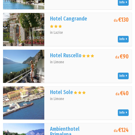
Info
Hotel Cangrande
€130
da
in Lazise
Info
Hotel Ruscello
€90
da
in Limone
Info
Hotel Sole
€40
da
in Limone
Info
Ambienthotel
€124
da
Primaluna