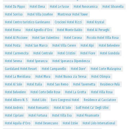
Hotel Da Pippo
Hotel Elena
Hotel Le Fasse
Hotel Panoramica
Hotel Silvanella
Hotel Sorriso
Hotel Villa Josefine
Montresor Hotel Tower
Hotel Centro turistico Gardesano
Crocioni Hotel Rizzi
Hotel Krystal
Hotel Roma
Hotel Agnello d'Oro
Hotel Monte Baldo
Hotel Ai Perseghi
Hotel Al Piccione
Hotel San Valentino
Hotel Corona
Piccolo Hotel Villa Rosa
Hotel Posta
Hotel San Marco
Hotel Villa Cerere
Hotel Alpi
Hotel Belvedere
Hotel Carmencita
Hotel Centrale
Hotel Cristini
Hotel Fiore
Hotel Gondola
Hotel Serena
Hotel Speranza
Hotel Speranza Dipendenza
Gardaland Hotel Resort
Hotel Campanello
Hotel Dore'
Hotel Corte Malaspina
Hotel La Meridiana
Hotel Mura
Hotel Nuova zia Teresa
Hotel Olimpia
Hotel Al Sole
Hotel Italia
Hotel San Remo
Hotel Tavernetta
Residence Palù
Hotel Belvedere
Hotel Corte Delle Rose
Hotel La Grotta
Hotel Villa Rosa
Hotel Albero N. 5
Hotel Lido
Euro Congressi Hotel
Residence al Cacciatore
Hotel Andreis
Hotel Romantic
Hotel Al Sole
Golf Hotel Ca' Degli Ulivi
Hotel Cipriani
Hotel Fortuna
Hotel Villa Eva
Hotel Pinamonte
Hotel Aquila d'Oro
Hotel Desenzano
Hotel Estée
Hotel Lido International