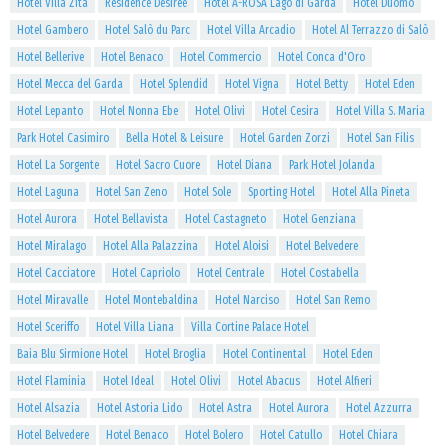
Hotel Villa Zita
Residence Desirèe
Hotel A-ROSA Lago di Garda
Hotel Duomo
Hotel Gambero
Hotel Salò du Parc
Hotel Villa Arcadio
Hotel Al Terrazzo di Salò
Hotel Bellerive
Hotel Benaco
Hotel Commercio
Hotel Conca d'Oro
Hotel Mecca del Garda
Hotel Splendid
Hotel Vigna
Hotel Betty
Hotel Eden
Hotel Lepanto
Hotel Nonna Ebe
Hotel Olivi
Hotel Cesira
Hotel Villa S. Maria
Park Hotel Casimiro
Bella Hotel & Leisure
Hotel Garden Zorzi
Hotel San Filis
Hotel La Sorgente
Hotel Sacro Cuore
Hotel Diana
Park Hotel Jolanda
Hotel Laguna
Hotel San Zeno
Hotel Sole
Sporting Hotel
Hotel Alla Pineta
Hotel Aurora
Hotel Bellavista
Hotel Castagneto
Hotel Genziana
Hotel Miralago
Hotel Alla Palazzina
Hotel Aloisi
Hotel Belvedere
Hotel Cacciatore
Hotel Capriolo
Hotel Centrale
Hotel Costabella
Hotel Miravalle
Hotel Montebaldina
Hotel Narciso
Hotel San Remo
Hotel Sceriffo
Hotel Villa Liana
Villa Cortine Palace Hotel
Baia Blu Sirmione Hotel
Hotel Broglia
Hotel Continental
Hotel Eden
Hotel Flaminia
Hotel Ideal
Hotel Olivi
Hotel Abacus
Hotel Alfieri
Hotel Alsazia
Hotel Astoria Lido
Hotel Astra
Hotel Aurora
Hotel Azzurra
Hotel Belvedere
Hotel Benaco
Hotel Bolero
Hotel Catullo
Hotel Chiara