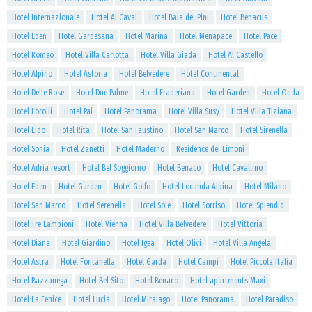
Hotel Internazionale
Hotel Al Caval
Hotel Baia dei Pini
Hotel Benacus
Hotel Eden
Hotel Gardesana
Hotel Marina
Hotel Menapace
Hotel Pace
Hotel Romeo
Hotel Villa Carlotta
Hotel Villa Giada
Hotel Al Castello
Hotel Alpino
Hotel Astoria
Hotel Belvedere
Hotel Continental
Hotel Delle Rose
Hotel Due Palme
Hotel Fraderiana
Hotel Garden
Hotel Onda
Hotel Lorolli
Hotel Pai
Hotel Panorama
Hotel Villa Susy
Hotel Villa Tiziana
Hotel Lido
Hotel Rita
Hotel San Faustino
Hotel San Marco
Hotel Sirenella
Hotel Sonia
Hotel Zanetti
Hotel Maderno
Residence dei Limoni
Hotel Adria resort
Hotel Bel Soggiorno
Hotel Benaco
Hotel Cavallino
Hotel Eden
Hotel Garden
Hotel Golfo
Hotel Locanda Alpina
Hotel Milano
Hotel San Marco
Hotel Serenella
Hotel Sole
Hotel Sorriso
Hotel Splendid
Hotel Tre Lampioni
Hotel Vienna
Hotel Villa Belvedere
Hotel Vittoria
Hotel Diana
Hotel Giardino
Hotel Igea
Hotel Olivi
Hotel Villa Angela
Hotel Astra
Hotel Fontanella
Hotel Garda
Hotel Campi
Hotel Piccola Italia
Hotel Bazzanega
Hotel Bel Sito
Hotel Benaco
Hotel apartments Maxi
Hotel La Fenice
Hotel Lucia
Hotel Miralago
Hotel Panorama
Hotel Paradiso