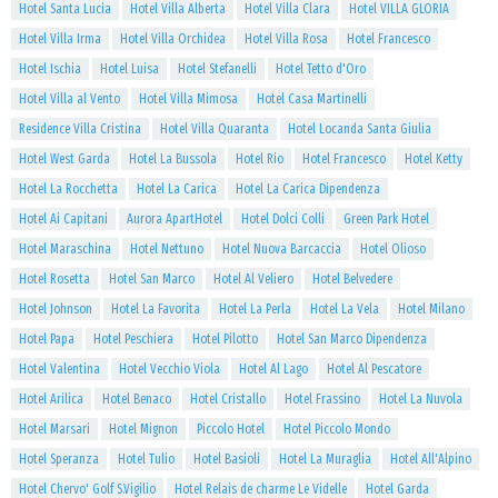
Hotel Santa Lucia
Hotel Villa Alberta
Hotel Villa Clara
Hotel VILLA GLORIA
Hotel Villa Irma
Hotel Villa Orchidea
Hotel Villa Rosa
Hotel Francesco
Hotel Ischia
Hotel Luisa
Hotel Stefanelli
Hotel Tetto d'Oro
Hotel Villa al Vento
Hotel Villa Mimosa
Hotel Casa Martinelli
Residence Villa Cristina
Hotel Villa Quaranta
Hotel Locanda Santa Giulia
Hotel West Garda
Hotel La Bussola
Hotel Rio
Hotel Francesco
Hotel Ketty
Hotel La Rocchetta
Hotel La Carica
Hotel La Carica Dipendenza
Hotel Ai Capitani
Aurora ApartHotel
Hotel Dolci Colli
Green Park Hotel
Hotel Maraschina
Hotel Nettuno
Hotel Nuova Barcaccia
Hotel Olioso
Hotel Rosetta
Hotel San Marco
Hotel Al Veliero
Hotel Belvedere
Hotel Johnson
Hotel La Favorita
Hotel La Perla
Hotel La Vela
Hotel Milano
Hotel Papa
Hotel Peschiera
Hotel Pilotto
Hotel San Marco Dipendenza
Hotel Valentina
Hotel Vecchio Viola
Hotel Al Lago
Hotel Al Pescatore
Hotel Arilica
Hotel Benaco
Hotel Cristallo
Hotel Frassino
Hotel La Nuvola
Hotel Marsari
Hotel Mignon
Piccolo Hotel
Hotel Piccolo Mondo
Hotel Speranza
Hotel Tulio
Hotel Basioli
Hotel La Muraglia
Hotel All'Alpino
Hotel Chervo' Golf S.Vigilio
Hotel Relais de charme Le Videlle
Hotel Garda