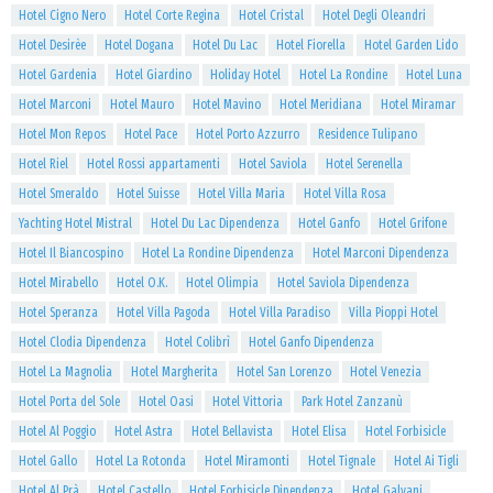
Hotel Cigno Nero
Hotel Corte Regina
Hotel Cristal
Hotel Degli Oleandri
Hotel Desirèe
Hotel Dogana
Hotel Du Lac
Hotel Fiorella
Hotel Garden Lido
Hotel Gardenia
Hotel Giardino
Holiday Hotel
Hotel La Rondine
Hotel Luna
Hotel Marconi
Hotel Mauro
Hotel Mavino
Hotel Meridiana
Hotel Miramar
Hotel Mon Repos
Hotel Pace
Hotel Porto Azzurro
Residence Tulipano
Hotel Riel
Hotel Rossi appartamenti
Hotel Saviola
Hotel Serenella
Hotel Smeraldo
Hotel Suisse
Hotel Villa Maria
Hotel Villa Rosa
Yachting Hotel Mistral
Hotel Du Lac Dipendenza
Hotel Ganfo
Hotel Grifone
Hotel Il Biancospino
Hotel La Rondine Dipendenza
Hotel Marconi Dipendenza
Hotel Mirabello
Hotel O.K.
Hotel Olimpia
Hotel Saviola Dipendenza
Hotel Speranza
Hotel Villa Pagoda
Hotel Villa Paradiso
Villa Pioppi Hotel
Hotel Clodia Dipendenza
Hotel Colibrì
Hotel Ganfo Dipendenza
Hotel La Magnolia
Hotel Margherita
Hotel San Lorenzo
Hotel Venezia
Hotel Porta del Sole
Hotel Oasi
Hotel Vittoria
Park Hotel Zanzanù
Hotel Al Poggio
Hotel Astra
Hotel Bellavista
Hotel Elisa
Hotel Forbisicle
Hotel Gallo
Hotel La Rotonda
Hotel Miramonti
Hotel Tignale
Hotel Ai Tigli
Hotel Al Prà
Hotel Castello
Hotel Forbisicle Dipendenza
Hotel Galvani