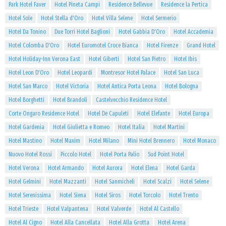
Park Hotel Faver
Hotel Pineta Campi
Residence Bellevue
Residence la Pertica
Hotel Sole
Hotel Stella d'Oro
Hotel Villa Selene
Hotel Sermerio
Hotel Da Tonino
Due Torri Hotel Baglioni
Hotel Gabbia D'Oro
Hotel Accademia
Hotel Colomba D'Oro
Hotel Euromotel Croce Bianca
Hotel Firenze
Grand Hotel
Hotel Holiday-Inn Verona East
Hotel Giberti
Hotel San Pietro
Hotel Ibis
Hotel Leon D'Oro
Hotel Leopardi
Montresor Hotel Palace
Hotel San Luca
Hotel San Marco
Hotel Victoria
Hotel Antica Porta Leona
Hotel Bologna
Hotel Borghetti
Hotel Brandoli
Castelvecchio Residence Hotel
Corte Ongaro Residence Hotel
Hotel De Capuleti
Hotel Elefante
Hotel Europa
Hotel Gardenia
Hotel Giulietta e Romeo
Hotel Italia
Hotel Martini
Hotel Mastino
Hotel Maxim
Hotel Milano
Mini Hotel Brennero
Hotel Monaco
Nuovo Hotel Rossi
Piccolo Hotel
Hotel Porta Palio
Sud Point Hotel
Hotel Verona
Hotel Armando
Hotel Aurora
Hotel Elena
Hotel Garda
Hotel Gelmini
Hotel Mazzanti
Hotel Sanmicheli
Hotel Scalzi
Hotel Selene
Hotel Serenissima
Hotel Siena
Hotel Siros
Hotel Torcolo
Hotel Trento
Hotel Trieste
Hotel Valpantena
Hotel Valverde
Hotel Al Castello
Hotel Al Cigno
Hotel Alla Cancellata
Hotel Alla Grotta
Hotel Arena