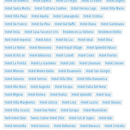
Hotel Da Roberto
Hotel Esperia
Hotel La Forgia
Hotel La Rama
Hotel Luigina
Hotel Santa Marta
Hotel Trattoria Confine
Hotel Verona Lago
Hotel Villa Maria
Hotel Villa Plaja
Hotel Aquila
Hotel Campagnola
Hotel Cristina
Hotel Da Franco
Hotel Da Pina
Hotel Dal Baffo
Hotel Diana
Hotel Gardesana
Hotel Tecla
Hotel Casa Vacanze Cris
Residences La Fattoria
Residence Emilio
Park Hotel Imperial
Hotel Astor
Hotel Du Lac
Hotel Ideal
Hotel Ilma
Hotel Le Palme
Hotel Panorama
Hotel Royal Village
Hotel Splendid Palace
Hotel Al Rio Se
Hotel Bellavista
Hotel Castell
Hotel Coste
Hotel Florida
Hotel La Fiorita
Hotel La Gardenia
Hotel Lido
Hotel Limonaia
Hotel Limone
Hotel Mimose
Hotel Monte Baldo
Hotel Rosemarie
Hotel San Giorgio
Hotel Saturno
Hotel Sorriso
Hotel Villa Elite
Hotel Villa Romantica
Hotel Alla Noce
Hotel Augusta
Hotel Europa
Hotel Italia Bel Paese
Hotel Mignon
Hotel Riviera
Hotel Rodos
Hotel Splendid
Hotel Susy
Hotel Villa Margherita
Hotel Letizia
Hotel Lory
Hotel Luscia
Hotel Silvana
Hotel Villa Grazia
Hotel Don Pedro
Hotel Europa
Hotel Maximilian
Park Hotel Eden
Tennis Center Hotel Olivi
Hotel Val di Sogno
Hotel Alpi
Hotel Antonella
Hotel Astoria
Hotel Bellavista
Hotel Benacus
Hotel Cristallo