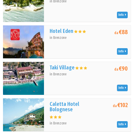
in Brenzone
Info
Hotel Eden
€88
da
in Brenzone
Info
Taki Village
€90
da
in Brenzone
Info
Caletta Hotel
€102
da
Bolognese
in Brenzone
Info