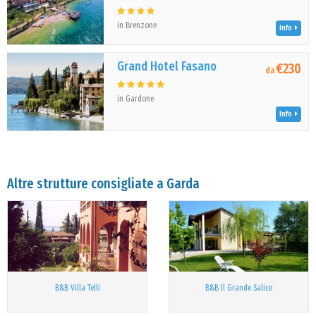
in Brenzone
Info
Grand Hotel Fasano
€230
da
in Gardone
Info
Altre strutture consigliate a Garda
B&B Villa Telli
B&B Il Grande Salice