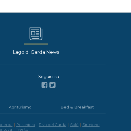
Lago di Garda News
Seguici su
Agriturismo
Bed & Breakfast
anerba
|
Peschiera
|
Riva del Garda
|
Salò
|
Sirmione
antova
|
Trento