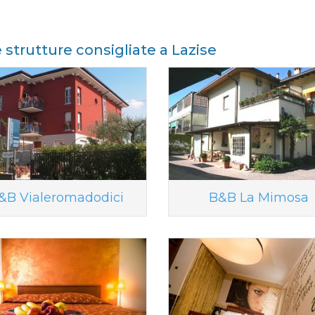
e strutture consigliate a Lazise
&B Vialeromadodici
B&B La Mimosa