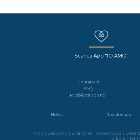
Scarica App "IO AMO"
Contattaci
FAQ
Pubblicità con noi
Hotels
Residences
Arco
|
Bardolino
|
Brenzone
|
Castelnuovo
|
Desen
Torbole
|
Torri