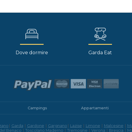
Dove dormire
Garda Eat
Campings
Appartamenti
zano
|
Garda
|
Gardone
|
Gargnano
|
Lazise
|
Limone
|
Malcesine
|
M
 del Benaco
|
Toscolano Maderno
|
Tremosine
|
Verona
|
Brescia
|
M