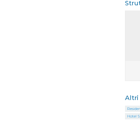
Stru
Altri
Residen
Hotel S