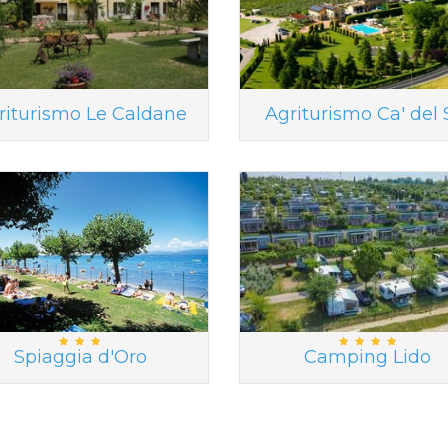
riturismo Le Caldane
Agriturismo Ca' del 
Spiaggia d'Oro
Camping Lido