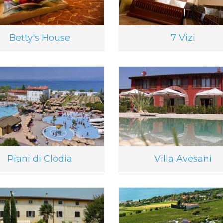
Betty's House
7 Vizi
Piani di Clodia
Villa Avesani