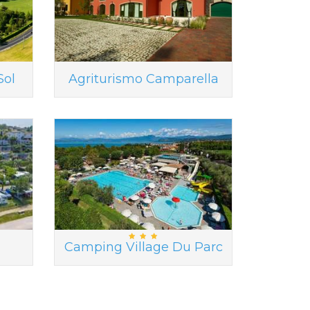
Sol
Agriturismo Camparella
Camping Village Du Parc