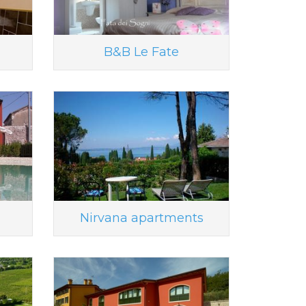
B&B Le Fate
Nirvana apartments