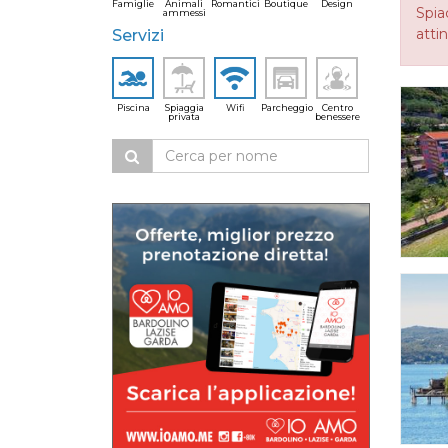
Famiglie
Animali
Romantici
Boutique
Design
Spia
ammessi
attin
Servizi
Piscina
Spiaggia
Wifi
Parcheggio
Centro
privata
benessere