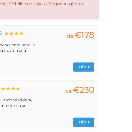
lle, 5 Stelle consigliato. Seguono gli hotel
€178
S
da
 accogliente hotel a
 trova in una...
Info
€230
da
a Gardone Riviera,
 immerso in un
Info