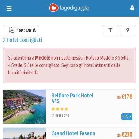
Toggle
navigation
POPOLARITÀ
2 Hotel Consigliati
Spiacenti ma a
Medole
non risulta nessun Hotel a Medole 3 Stelle,
4 Stelle, 5 Stelle consigliato. Seguono gli hotel attinenti delle
località limitrofe
Belfiore Park Hotel
€178
da
4*S
in Brenzone
Info
Grand Hotel Fasano
€230
da