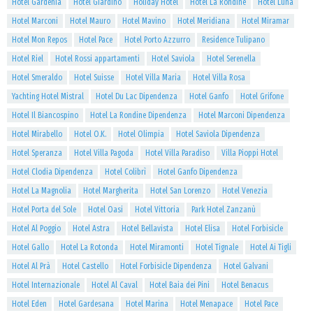
Hotel Gardenia
Hotel Giardino
Holiday Hotel
Hotel La Rondine
Hotel Luna
Hotel Marconi
Hotel Mauro
Hotel Mavino
Hotel Meridiana
Hotel Miramar
Hotel Mon Repos
Hotel Pace
Hotel Porto Azzurro
Residence Tulipano
Hotel Riel
Hotel Rossi appartamenti
Hotel Saviola
Hotel Serenella
Hotel Smeraldo
Hotel Suisse
Hotel Villa Maria
Hotel Villa Rosa
Yachting Hotel Mistral
Hotel Du Lac Dipendenza
Hotel Ganfo
Hotel Grifone
Hotel Il Biancospino
Hotel La Rondine Dipendenza
Hotel Marconi Dipendenza
Hotel Mirabello
Hotel O.K.
Hotel Olimpia
Hotel Saviola Dipendenza
Hotel Speranza
Hotel Villa Pagoda
Hotel Villa Paradiso
Villa Pioppi Hotel
Hotel Clodia Dipendenza
Hotel Colibrì
Hotel Ganfo Dipendenza
Hotel La Magnolia
Hotel Margherita
Hotel San Lorenzo
Hotel Venezia
Hotel Porta del Sole
Hotel Oasi
Hotel Vittoria
Park Hotel Zanzanù
Hotel Al Poggio
Hotel Astra
Hotel Bellavista
Hotel Elisa
Hotel Forbisicle
Hotel Gallo
Hotel La Rotonda
Hotel Miramonti
Hotel Tignale
Hotel Ai Tigli
Hotel Al Prà
Hotel Castello
Hotel Forbisicle Dipendenza
Hotel Galvani
Hotel Internazionale
Hotel Al Caval
Hotel Baia dei Pini
Hotel Benacus
Hotel Eden
Hotel Gardesana
Hotel Marina
Hotel Menapace
Hotel Pace