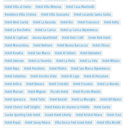
Hotel Villa al Vento
Hotel Villa Mimosa
Hotel Casa Martinelli
Residence Villa Cristina
Hotel Villa Quaranta
Hotel Locanda Santa Giulia
Hotel West Garda
Hotel La Bussola
Hotel Rio
Hotel Francesco
Hotel Ketty
Hotel La Rocchetta
Hotel La Carica
Hotel La Carica Dipendenza
Hotel Ai Capitani
Aurora ApartHotel
Hotel Dolci Colli
Green Park Hotel
Hotel Maraschina
Hotel Nettuno
Hotel Nuova Barcaccia
Hotel Olioso
Hotel Rosetta
Hotel San Marco
Hotel Al Veliero
Hotel Belvedere
Hotel Johnson
Hotel La Favorita
Hotel La Perla
Hotel La Vela
Hotel Milano
Hotel Papa
Hotel Peschiera
Hotel Pilotto
Hotel San Marco Dipendenza
Hotel Valentina
Hotel Vecchio Viola
Hotel Al Lago
Hotel Al Pescatore
Hotel Arilica
Hotel Benaco
Hotel Cristallo
Hotel Frassino
Hotel La Nuvola
Hotel Marsari
Hotel Mignon
Piccolo Hotel
Hotel Piccolo Mondo
Hotel Speranza
Hotel Tulio
Hotel Basioli
Hotel La Muraglia
Hotel All'Alpino
Hotel Chervo' Golf S.Vigilio
Hotel Relais de charme Le Videlle
Hotel Garda
Garda Sporting Club Hotel
Grand Hotel Liberty
Hotel Kristal Palace
Hotel Oasi
Hotel Royal
Hotel Savoy Palace
Villa Enrica Feel Good Hotel
Hotel Villa Nicolli