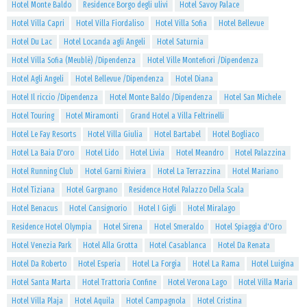
Hotel Monte Baldo
Residence Borgo degli ulivi
Hotel Savoy Palace
Hotel Villa Capri
Hotel Villa Fiordaliso
Hotel Villa Sofia
Hotel Bellevue
Hotel Du Lac
Hotel Locanda agli Angeli
Hotel Saturnia
Hotel Villa Sofia (Meublè) /Dipendenza
Hotel Ville Montefiori /Dipendenza
Hotel Agli Angeli
Hotel Bellevue /Dipendenza
Hotel Diana
Hotel Il riccio /Dipendenza
Hotel Monte Baldo /Dipendenza
Hotel San Michele
Hotel Touring
Hotel Miramonti
Grand Hotel a Villa Feltrinelli
Hotel Le Fay Resorts
Hotel Villa Giulia
Hotel Bartabel
Hotel Bogliaco
Hotel La Baia D'oro
Hotel Lido
Hotel Livia
Hotel Meandro
Hotel Palazzina
Hotel Running Club
Hotel Garni Riviera
Hotel La Terrazzina
Hotel Mariano
Hotel Tiziana
Hotel Gargnano
Residence Hotel Palazzo Della Scala
Hotel Benacus
Hotel Cansignorio
Hotel I Gigli
Hotel Miralago
Residence Hotel Olympia
Hotel Sirena
Hotel Smeraldo
Hotel Spiaggia d'Oro
Hotel Venezia Park
Hotel Alla Grotta
Hotel Casablanca
Hotel Da Renata
Hotel Da Roberto
Hotel Esperia
Hotel La Forgia
Hotel La Rama
Hotel Luigina
Hotel Santa Marta
Hotel Trattoria Confine
Hotel Verona Lago
Hotel Villa Maria
Hotel Villa Plaja
Hotel Aquila
Hotel Campagnola
Hotel Cristina