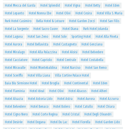
Hotel Mecca del Garda
Hotel Splendid
Hotel Vigna
Hotel Betty
Hotel Eden
Hotel Lepanto
Hotel Nonna Ebe
Hotel Olivi
Hotel Cesira
Hotel Villa S. Maria
Park Hotel Casimiro
Bella Hotel & Leisure
Hotel Garden Zorzi
Hotel San Filis
Hotel La Sorgente
Hotel Sacro Cuore
Hotel Diana
Park Hotel Jolanda
Hotel Laguna
Hotel San Zeno
Hotel Sole
Sporting Hotel
Hotel Alla Pineta
Hotel Aurora
Hotel Bellavista
Hotel Castagneto
Hotel Genziana
Hotel Miralago
Hotel Alla Palazzina
Hotel Aloisi
Hotel Belvedere
Hotel Cacciatore
Hotel Capriolo
Hotel Centrale
Hotel Costabella
Hotel Miravalle
Hotel Montebaldina
Hotel Narciso
Hotel San Remo
Hotel Sceriffo
Hotel Villa Liana
Villa Cortine Palace Hotel
Baia Blu Sirmione Hotel
Hotel Broglia
Hotel Continental
Hotel Eden
Hotel Flaminia
Hotel Ideal
Hotel Olivi
Hotel Abacus
Hotel Alfieri
Hotel Alsazia
Hotel Astoria Lido
Hotel Astra
Hotel Aurora
Hotel Azzurra
Hotel Belvedere
Hotel Benaco
Hotel Bolero
Hotel Catullo
Hotel Chiara
Hotel Cigno Nero
Hotel Corte Regina
Hotel Cristal
Hotel Degli Oleandri
Hotel Desirèe
Hotel Dogana
Hotel Du Lac
Hotel Fiorella
Hotel Garden Lido