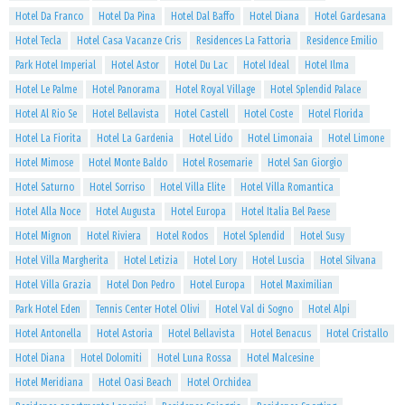
Hotel Da Franco
Hotel Da Pina
Hotel Dal Baffo
Hotel Diana
Hotel Gardesana
Hotel Tecla
Hotel Casa Vacanze Cris
Residences La Fattoria
Residence Emilio
Park Hotel Imperial
Hotel Astor
Hotel Du Lac
Hotel Ideal
Hotel Ilma
Hotel Le Palme
Hotel Panorama
Hotel Royal Village
Hotel Splendid Palace
Hotel Al Rio Se
Hotel Bellavista
Hotel Castell
Hotel Coste
Hotel Florida
Hotel La Fiorita
Hotel La Gardenia
Hotel Lido
Hotel Limonaia
Hotel Limone
Hotel Mimose
Hotel Monte Baldo
Hotel Rosemarie
Hotel San Giorgio
Hotel Saturno
Hotel Sorriso
Hotel Villa Elite
Hotel Villa Romantica
Hotel Alla Noce
Hotel Augusta
Hotel Europa
Hotel Italia Bel Paese
Hotel Mignon
Hotel Riviera
Hotel Rodos
Hotel Splendid
Hotel Susy
Hotel Villa Margherita
Hotel Letizia
Hotel Lory
Hotel Luscia
Hotel Silvana
Hotel Villa Grazia
Hotel Don Pedro
Hotel Europa
Hotel Maximilian
Park Hotel Eden
Tennis Center Hotel Olivi
Hotel Val di Sogno
Hotel Alpi
Hotel Antonella
Hotel Astoria
Hotel Bellavista
Hotel Benacus
Hotel Cristallo
Hotel Diana
Hotel Dolomiti
Hotel Luna Rossa
Hotel Malcesine
Hotel Meridiana
Hotel Oasi Beach
Hotel Orchidea