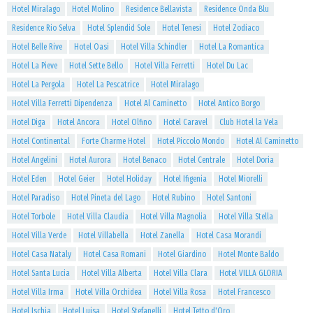
Hotel Miralago
Hotel Molino
Residence Bellavista
Residence Onda Blu
Residence Rio Selva
Hotel Splendid Sole
Hotel Tenesi
Hotel Zodiaco
Hotel Belle Rive
Hotel Oasi
Hotel Villa Schindler
Hotel La Romantica
Hotel La Pieve
Hotel Sette Bello
Hotel Villa Ferretti
Hotel Du Lac
Hotel La Pergola
Hotel La Pescatrice
Hotel Miralago
Hotel Villa Ferretti Dipendenza
Hotel Al Caminetto
Hotel Antico Borgo
Hotel Diga
Hotel Ancora
Hotel Olfino
Hotel Caravel
Club Hotel la Vela
Hotel Continental
Forte Charme Hotel
Hotel Piccolo Mondo
Hotel Al Caminetto
Hotel Angelini
Hotel Aurora
Hotel Benaco
Hotel Centrale
Hotel Doria
Hotel Eden
Hotel Geier
Hotel Holiday
Hotel Ifigenia
Hotel Miorelli
Hotel Paradiso
Hotel Pineta del Lago
Hotel Rubino
Hotel Santoni
Hotel Torbole
Hotel Villa Claudia
Hotel Villa Magnolia
Hotel Villa Stella
Hotel Villa Verde
Hotel Villabella
Hotel Zanella
Hotel Casa Morandi
Hotel Casa Nataly
Hotel Casa Romani
Hotel Giardino
Hotel Monte Baldo
Hotel Santa Lucia
Hotel Villa Alberta
Hotel Villa Clara
Hotel VILLA GLORIA
Hotel Villa Irma
Hotel Villa Orchidea
Hotel Villa Rosa
Hotel Francesco
Hotel Ischia
Hotel Luisa
Hotel Stefanelli
Hotel Tetto d'Oro