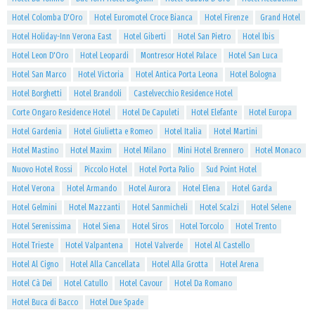
Hotel Colomba D'Oro
Hotel Euromotel Croce Bianca
Hotel Firenze
Grand Hotel
Hotel Holiday-Inn Verona East
Hotel Giberti
Hotel San Pietro
Hotel Ibis
Hotel Leon D'Oro
Hotel Leopardi
Montresor Hotel Palace
Hotel San Luca
Hotel San Marco
Hotel Victoria
Hotel Antica Porta Leona
Hotel Bologna
Hotel Borghetti
Hotel Brandoli
Castelvecchio Residence Hotel
Corte Ongaro Residence Hotel
Hotel De Capuleti
Hotel Elefante
Hotel Europa
Hotel Gardenia
Hotel Giulietta e Romeo
Hotel Italia
Hotel Martini
Hotel Mastino
Hotel Maxim
Hotel Milano
Mini Hotel Brennero
Hotel Monaco
Nuovo Hotel Rossi
Piccolo Hotel
Hotel Porta Palio
Sud Point Hotel
Hotel Verona
Hotel Armando
Hotel Aurora
Hotel Elena
Hotel Garda
Hotel Gelmini
Hotel Mazzanti
Hotel Sanmicheli
Hotel Scalzi
Hotel Selene
Hotel Serenissima
Hotel Siena
Hotel Siros
Hotel Torcolo
Hotel Trento
Hotel Trieste
Hotel Valpantena
Hotel Valverde
Hotel Al Castello
Hotel Al Cigno
Hotel Alla Cancellata
Hotel Alla Grotta
Hotel Arena
Hotel Cà Dei
Hotel Catullo
Hotel Cavour
Hotel Da Romano
Hotel Buca di Bacco
Hotel Due Spade