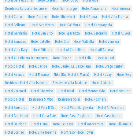
Hotel Baia Azzurra
Hotel Everest
Hotel Olivo
Hotel Pace
Residence La porta del cuore
Hotel San Giorgio
Hotel Annamaria
Hotel Aurora
Hotel Cattoi
Hotel Garden
Hotel Michelotti
Hotel Roma
Hotel Villa Franca
Hotel Bellevue
Hotel San Pietro
Hotel Ca' Mura
Hotel Campagnola
Hotel Gardenia
Hotel San Vito
Hotel Speranza
Hotel Veronello
Hotel Al Sole
Hotel Benacus
Hotel Catullo
Hotel Giò
Hotel Valbella
Hotel Venezia
Hotel Villa Katy
Hotel Vittoria
Hotel Al Cardellino
Hotel All'Ancora
Hotel Alla Riviera Dipendenza
Hotel Cisano
Hotel Felix
Hotel Milani
Piccolo Hotel
Hotel Caribe
Hotel Danieli La Castellana
Hotel Drago Center
Hotel Firenze
Hotel Merano
Nike (Dip. Hotel S. Maria)
Hotel Rabay
Hotel Rely
Residence Hotel Villa Isabella
Residence Villa Beatrice
Hotel S. Maria
Hotel Veronesi
Hotel Edelweiss
Hotel Ideal
Hotel Montebaldo
Hotel Nettuno
Piccolo Hotel
Residence S. Vito
Residence Solei
Hotel Rosmary
Hotel Smeraldo
Hotel Vela D'Oro
Hotel Villa Margherita
Hotel Al Pescatore
Hotel Battistoni
Hotel Casa Este
Hotel Casa Gagliardi
Hotel Casa Maria
Hotel Da Pippo
Hotel Elena
Hotel Le Fasse
Hotel Panoramica
Hotel Silvanella
Hotel Sorriso
Hotel Villa Josefine
Montresor Hotel Tower