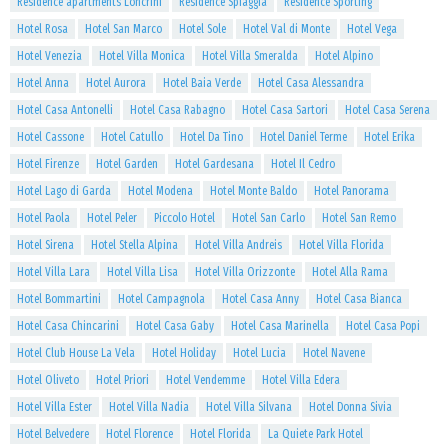
Residence apartments Loncrini
Residence Spiaggia
Residence Sporting
Hotel Rosa
Hotel San Marco
Hotel Sole
Hotel Val di Monte
Hotel Vega
Hotel Venezia
Hotel Villa Monica
Hotel Villa Smeralda
Hotel Alpino
Hotel Anna
Hotel Aurora
Hotel Baia Verde
Hotel Casa Alessandra
Hotel Casa Antonelli
Hotel Casa Rabagno
Hotel Casa Sartori
Hotel Casa Serena
Hotel Cassone
Hotel Catullo
Hotel Da Tino
Hotel Daniel Terme
Hotel Erika
Hotel Firenze
Hotel Garden
Hotel Gardesana
Hotel Il Cedro
Hotel Lago di Garda
Hotel Modena
Hotel Monte Baldo
Hotel Panorama
Hotel Paola
Hotel Peler
Piccolo Hotel
Hotel San Carlo
Hotel San Remo
Hotel Sirena
Hotel Stella Alpina
Hotel Villa Andreis
Hotel Villa Florida
Hotel Villa Lara
Hotel Villa Lisa
Hotel Villa Orizzonte
Hotel Alla Rama
Hotel Bommartini
Hotel Campagnola
Hotel Casa Anny
Hotel Casa Bianca
Hotel Casa Chincarini
Hotel Casa Gaby
Hotel Casa Marinella
Hotel Casa Popi
Hotel Club House La Vela
Hotel Holiday
Hotel Lucia
Hotel Navene
Hotel Oliveto
Hotel Priori
Hotel Vendemme
Hotel Villa Edera
Hotel Villa Ester
Hotel Villa Nadia
Hotel Villa Silvana
Hotel Donna Sivia
Hotel Belvedere
Hotel Florence
Hotel Florida
La Quiete Park Hotel