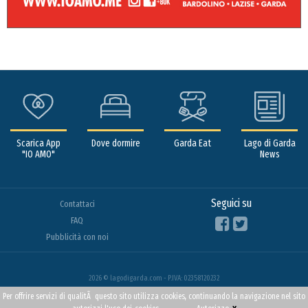
Scarica App
Dove dormire
Garda Eat
Lago di Garda
"IO AMO"
News
Seguici su
Contattaci
FAQ
Pubblicità con noi
2026 © lagodigarda.com - P.IVA: 02358120232
Per offrire servizi di qualitÃ questo sito utilizza cookies, continuando la navigazione nel sito