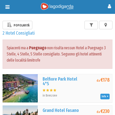
Toggle
navigation
POPOLARITÀ
2 Hotel Consigliati
Spiacenti ma a
Puegnago
non risulta nessun Hotel a Puegnago 3
Stelle, 4 Stelle, 5 Stelle consigliato. Seguono gli hotel attinenti
delle località limitrofe
Belfiore Park Hotel
€178
da
4*S
in Brenzone
Info
Grand Hotel Fasano
€230
da