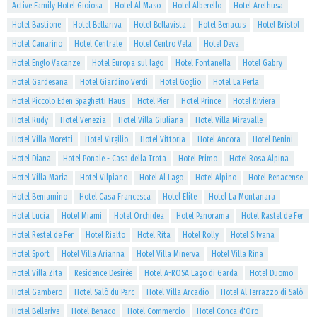
Active Family Hotel Gioiosa
Hotel Al Maso
Hotel Alberello
Hotel Arethusa
Hotel Bastione
Hotel Bellariva
Hotel Bellavista
Hotel Benacus
Hotel Bristol
Hotel Canarino
Hotel Centrale
Hotel Centro Vela
Hotel Deva
Hotel Englo Vacanze
Hotel Europa sul lago
Hotel Fontanella
Hotel Gabry
Hotel Gardesana
Hotel Giardino Verdi
Hotel Goglio
Hotel La Perla
Hotel Piccolo Eden Spaghetti Haus
Hotel Pier
Hotel Prince
Hotel Riviera
Hotel Rudy
Hotel Venezia
Hotel Villa Giuliana
Hotel Villa Miravalle
Hotel Villa Moretti
Hotel Virgilio
Hotel Vittoria
Hotel Ancora
Hotel Benini
Hotel Diana
Hotel Ponale - Casa della Trota
Hotel Primo
Hotel Rosa Alpina
Hotel Villa Maria
Hotel Vilpiano
Hotel Al Lago
Hotel Alpino
Hotel Benacense
Hotel Beniamino
Hotel Casa Francesca
Hotel Elite
Hotel La Montanara
Hotel Lucia
Hotel Miami
Hotel Orchidea
Hotel Panorama
Hotel Rastel de Fer
Hotel Restel de Fer
Hotel Rialto
Hotel Rita
Hotel Rolly
Hotel Silvana
Hotel Sport
Hotel Villa Arianna
Hotel Villa Minerva
Hotel Villa Rina
Hotel Villa Zita
Residence Desirèe
Hotel A-ROSA Lago di Garda
Hotel Duomo
Hotel Gambero
Hotel Salò du Parc
Hotel Villa Arcadio
Hotel Al Terrazzo di Salò
Hotel Bellerive
Hotel Benaco
Hotel Commercio
Hotel Conca d'Oro