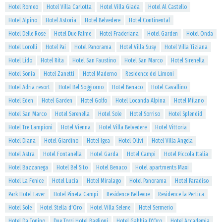
Hotel Romeo
Hotel Villa Carlotta
Hotel Villa Giada
Hotel Al Castello
Hotel Alpino
Hotel Astoria
Hotel Belvedere
Hotel Continental
Hotel Delle Rose
Hotel Due Palme
Hotel Fraderiana
Hotel Garden
Hotel Onda
Hotel Lorolli
Hotel Pai
Hotel Panorama
Hotel Villa Susy
Hotel Villa Tiziana
Hotel Lido
Hotel Rita
Hotel San Faustino
Hotel San Marco
Hotel Sirenella
Hotel Sonia
Hotel Zanetti
Hotel Maderno
Residence dei Limoni
Hotel Adria resort
Hotel Bel Soggiorno
Hotel Benaco
Hotel Cavallino
Hotel Eden
Hotel Garden
Hotel Golfo
Hotel Locanda Alpina
Hotel Milano
Hotel San Marco
Hotel Serenella
Hotel Sole
Hotel Sorriso
Hotel Splendid
Hotel Tre Lampioni
Hotel Vienna
Hotel Villa Belvedere
Hotel Vittoria
Hotel Diana
Hotel Giardino
Hotel Igea
Hotel Olivi
Hotel Villa Angela
Hotel Astra
Hotel Fontanella
Hotel Garda
Hotel Campi
Hotel Piccola Italia
Hotel Bazzanega
Hotel Bel Sito
Hotel Benaco
Hotel apartments Maxi
Hotel La Fenice
Hotel Lucia
Hotel Miralago
Hotel Panorama
Hotel Paradiso
Park Hotel Faver
Hotel Pineta Campi
Residence Bellevue
Residence la Pertica
Hotel Sole
Hotel Stella d'Oro
Hotel Villa Selene
Hotel Sermerio
Hotel Da Tonino
Due Torri Hotel Baglioni
Hotel Gabbia D'Oro
Hotel Accademia