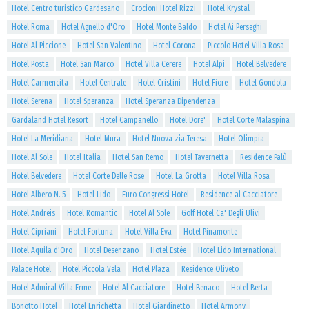
Hotel Centro turistico Gardesano
Crocioni Hotel Rizzi
Hotel Krystal
Hotel Roma
Hotel Agnello d'Oro
Hotel Monte Baldo
Hotel Ai Perseghi
Hotel Al Piccione
Hotel San Valentino
Hotel Corona
Piccolo Hotel Villa Rosa
Hotel Posta
Hotel San Marco
Hotel Villa Cerere
Hotel Alpi
Hotel Belvedere
Hotel Carmencita
Hotel Centrale
Hotel Cristini
Hotel Fiore
Hotel Gondola
Hotel Serena
Hotel Speranza
Hotel Speranza Dipendenza
Gardaland Hotel Resort
Hotel Campanello
Hotel Dore'
Hotel Corte Malaspina
Hotel La Meridiana
Hotel Mura
Hotel Nuova zia Teresa
Hotel Olimpia
Hotel Al Sole
Hotel Italia
Hotel San Remo
Hotel Tavernetta
Residence Palù
Hotel Belvedere
Hotel Corte Delle Rose
Hotel La Grotta
Hotel Villa Rosa
Hotel Albero N. 5
Hotel Lido
Euro Congressi Hotel
Residence al Cacciatore
Hotel Andreis
Hotel Romantic
Hotel Al Sole
Golf Hotel Ca' Degli Ulivi
Hotel Cipriani
Hotel Fortuna
Hotel Villa Eva
Hotel Pinamonte
Hotel Aquila d'Oro
Hotel Desenzano
Hotel Estée
Hotel Lido International
Palace Hotel
Hotel Piccola Vela
Hotel Plaza
Residence Oliveto
Hotel Admiral Villa Erme
Hotel Al Cacciatore
Hotel Benaco
Hotel Berta
Bonotto Hotel
Hotel Enrichetta
Hotel Giardinetto
Hotel Armony