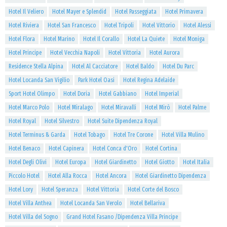
Hotel Il Veliero
Hotel Mayer e Splendid
Hotel Passeggiata
Hotel Primavera
Hotel Riviera
Hotel San Francesco
Hotel Tripoli
Hotel Vittorio
Hotel Alessi
Hotel Flora
Hotel Marino
Hotel Il Corallo
Hotel La Quiete
Hotel Moniga
Hotel Principe
Hotel Vecchia Napoli
Hotel Vittoria
Hotel Aurora
Residence Stella Alpina
Hotel Al Cacciatore
Hotel Baldo
Hotel Du Parc
Hotel Locanda San Vigilio
Park Hotel Oasi
Hotel Regina Adelaide
Sport Hotel Olimpo
Hotel Doria
Hotel Gabbiano
Hotel Imperial
Hotel Marco Polo
Hotel Miralago
Hotel Miravalli
Hotel Mirò
Hotel Palme
Hotel Royal
Hotel Silvestro
Hotel Suite Dipendenza Royal
Hotel Terminus & Garda
Hotel Tobago
Hotel Tre Corone
Hotel Villa Mulino
Hotel Benaco
Hotel Capinera
Hotel Conca d'Oro
Hotel Cortina
Hotel Degli Olivi
Hotel Europa
Hotel Giardinetto
Hotel Giotto
Hotel Italia
Piccolo Hotel
Hotel Alla Rocca
Hotel Ancora
Hotel Giardinetto Dipendenza
Hotel Lory
Hotel Speranza
Hotel Vittoria
Hotel Corte del Bosco
Hotel Villa Anthea
Hotel Locanda San Verolo
Hotel Bellariva
Hotel Villa del Sogno
Grand Hotel Fasano /Dipendenza Villa Principe