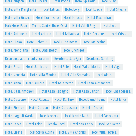
Hotel Mignon
Hotel Riviera
Hotel Rodos
Hotel Splendid
Hotel Susy
Hotel Villa Margherita
Hotel Letizia
Hotel Lory
Hotel Luscia
Hotel Silvana
Hotel Villa Grazia
Hotel Don Pedro
Hotel Europa
Hotel Maximilian
Park Hotel Eden
Tennis Center Hotel Olivi
Hotel Val di Sogno
Hotel Alpi
Hotel Antonella
Hotel Astoria
Hotel Bellavista
Hotel Benacus
Hotel Cristallo
Hotel Diana
Hotel Dolomiti
Hotel Luna Rossa
Hotel Malcesine
Hotel Meridiana
Hotel Oasi Beach
Hotel Orchidea
Residence apartments Loncrini
Residence Spiaggia
Residence Sporting
Hotel Rosa
Hotel San Marco
Hotel Sole
Hotel Val di Monte
Hotel Vega
Hotel Venezia
Hotel Villa Monica
Hotel Villa Smeralda
Hotel Alpino
Hotel Anna
Hotel Aurora
Hotel Baia Verde
Hotel Casa Alessandra
Hotel Casa Antonelli
Hotel Casa Rabagno
Hotel Casa Sartori
Hotel Casa Serena
Hotel Cassone
Hotel Catullo
Hotel Da Tino
Hotel Daniel Terme
Hotel Erika
Hotel Firenze
Hotel Garden
Hotel Gardesana
Hotel Il Cedro
Hotel Lago di Garda
Hotel Modena
Hotel Monte Baldo
Hotel Panorama
Hotel Paola
Hotel Peler
Piccolo Hotel
Hotel San Carlo
Hotel San Remo
Hotel Sirena
Hotel Stella Alpina
Hotel Villa Andreis
Hotel Villa Florida