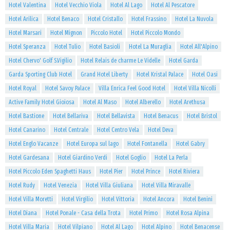
Hotel Valentina
Hotel Vecchio Viola
Hotel Al Lago
Hotel Al Pescatore
Hotel Arilica
Hotel Benaco
Hotel Cristallo
Hotel Frassino
Hotel La Nuvola
Hotel Marsari
Hotel Mignon
Piccolo Hotel
Hotel Piccolo Mondo
Hotel Speranza
Hotel Tulio
Hotel Basioli
Hotel La Muraglia
Hotel All'Alpino
Hotel Chervo' Golf S.Vigilio
Hotel Relais de charme Le Videlle
Hotel Garda
Garda Sporting Club Hotel
Grand Hotel Liberty
Hotel Kristal Palace
Hotel Oasi
Hotel Royal
Hotel Savoy Palace
Villa Enrica Feel Good Hotel
Hotel Villa Nicolli
Active Family Hotel Gioiosa
Hotel Al Maso
Hotel Alberello
Hotel Arethusa
Hotel Bastione
Hotel Bellariva
Hotel Bellavista
Hotel Benacus
Hotel Bristol
Hotel Canarino
Hotel Centrale
Hotel Centro Vela
Hotel Deva
Hotel Englo Vacanze
Hotel Europa sul lago
Hotel Fontanella
Hotel Gabry
Hotel Gardesana
Hotel Giardino Verdi
Hotel Goglio
Hotel La Perla
Hotel Piccolo Eden Spaghetti Haus
Hotel Pier
Hotel Prince
Hotel Riviera
Hotel Rudy
Hotel Venezia
Hotel Villa Giuliana
Hotel Villa Miravalle
Hotel Villa Moretti
Hotel Virgilio
Hotel Vittoria
Hotel Ancora
Hotel Benini
Hotel Diana
Hotel Ponale - Casa della Trota
Hotel Primo
Hotel Rosa Alpina
Hotel Villa Maria
Hotel Vilpiano
Hotel Al Lago
Hotel Alpino
Hotel Benacense