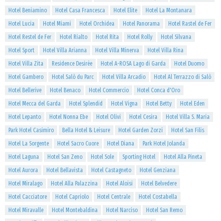
Hotel Beniamino
Hotel Casa Francesca
Hotel Elite
Hotel La Montanara
Hotel Lucia
Hotel Miami
Hotel Orchidea
Hotel Panorama
Hotel Rastel de Fer
Hotel Restel de Fer
Hotel Rialto
Hotel Rita
Hotel Rolly
Hotel Silvana
Hotel Sport
Hotel Villa Arianna
Hotel Villa Minerva
Hotel Villa Rina
Hotel Villa Zita
Residence Desirèe
Hotel A-ROSA Lago di Garda
Hotel Duomo
Hotel Gambero
Hotel Salò du Parc
Hotel Villa Arcadio
Hotel Al Terrazzo di Salò
Hotel Bellerive
Hotel Benaco
Hotel Commercio
Hotel Conca d'Oro
Hotel Mecca del Garda
Hotel Splendid
Hotel Vigna
Hotel Betty
Hotel Eden
Hotel Lepanto
Hotel Nonna Ebe
Hotel Olivi
Hotel Cesira
Hotel Villa S. Maria
Park Hotel Casimiro
Bella Hotel & Leisure
Hotel Garden Zorzi
Hotel San Filis
Hotel La Sorgente
Hotel Sacro Cuore
Hotel Diana
Park Hotel Jolanda
Hotel Laguna
Hotel San Zeno
Hotel Sole
Sporting Hotel
Hotel Alla Pineta
Hotel Aurora
Hotel Bellavista
Hotel Castagneto
Hotel Genziana
Hotel Miralago
Hotel Alla Palazzina
Hotel Aloisi
Hotel Belvedere
Hotel Cacciatore
Hotel Capriolo
Hotel Centrale
Hotel Costabella
Hotel Miravalle
Hotel Montebaldina
Hotel Narciso
Hotel San Remo