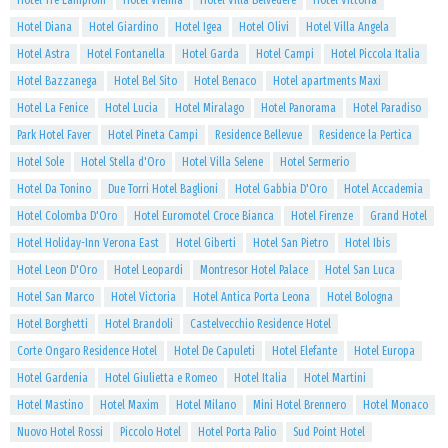
Hotel Tre Lampioni
Hotel Vienna
Hotel Villa Belvedere
Hotel Vittoria
Hotel Diana
Hotel Giardino
Hotel Igea
Hotel Olivi
Hotel Villa Angela
Hotel Astra
Hotel Fontanella
Hotel Garda
Hotel Campi
Hotel Piccola Italia
Hotel Bazzanega
Hotel Bel Sito
Hotel Benaco
Hotel apartments Maxi
Hotel La Fenice
Hotel Lucia
Hotel Miralago
Hotel Panorama
Hotel Paradiso
Park Hotel Faver
Hotel Pineta Campi
Residence Bellevue
Residence la Pertica
Hotel Sole
Hotel Stella d'Oro
Hotel Villa Selene
Hotel Sermerio
Hotel Da Tonino
Due Torri Hotel Baglioni
Hotel Gabbia D'Oro
Hotel Accademia
Hotel Colomba D'Oro
Hotel Euromotel Croce Bianca
Hotel Firenze
Grand Hotel
Hotel Holiday-Inn Verona East
Hotel Giberti
Hotel San Pietro
Hotel Ibis
Hotel Leon D'Oro
Hotel Leopardi
Montresor Hotel Palace
Hotel San Luca
Hotel San Marco
Hotel Victoria
Hotel Antica Porta Leona
Hotel Bologna
Hotel Borghetti
Hotel Brandoli
Castelvecchio Residence Hotel
Corte Ongaro Residence Hotel
Hotel De Capuleti
Hotel Elefante
Hotel Europa
Hotel Gardenia
Hotel Giulietta e Romeo
Hotel Italia
Hotel Martini
Hotel Mastino
Hotel Maxim
Hotel Milano
Mini Hotel Brennero
Hotel Monaco
Nuovo Hotel Rossi
Piccolo Hotel
Hotel Porta Palio
Sud Point Hotel