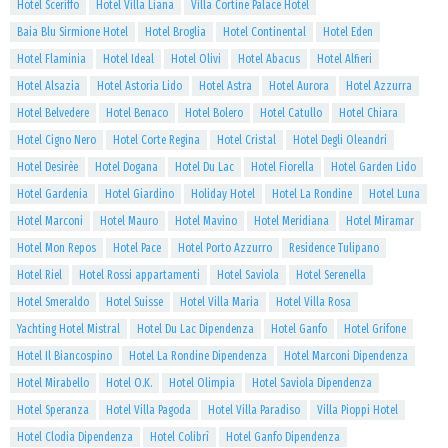
Hotel Sceriffo
Hotel Villa Liana
Villa Cortine Palace Hotel
Baia Blu Sirmione Hotel
Hotel Broglia
Hotel Continental
Hotel Eden
Hotel Flaminia
Hotel Ideal
Hotel Olivi
Hotel Abacus
Hotel Alfieri
Hotel Alsazia
Hotel Astoria Lido
Hotel Astra
Hotel Aurora
Hotel Azzurra
Hotel Belvedere
Hotel Benaco
Hotel Bolero
Hotel Catullo
Hotel Chiara
Hotel Cigno Nero
Hotel Corte Regina
Hotel Cristal
Hotel Degli Oleandri
Hotel Desirèe
Hotel Dogana
Hotel Du Lac
Hotel Fiorella
Hotel Garden Lido
Hotel Gardenia
Hotel Giardino
Holiday Hotel
Hotel La Rondine
Hotel Luna
Hotel Marconi
Hotel Mauro
Hotel Mavino
Hotel Meridiana
Hotel Miramar
Hotel Mon Repos
Hotel Pace
Hotel Porto Azzurro
Residence Tulipano
Hotel Riel
Hotel Rossi appartamenti
Hotel Saviola
Hotel Serenella
Hotel Smeraldo
Hotel Suisse
Hotel Villa Maria
Hotel Villa Rosa
Yachting Hotel Mistral
Hotel Du Lac Dipendenza
Hotel Ganfo
Hotel Grifone
Hotel Il Biancospino
Hotel La Rondine Dipendenza
Hotel Marconi Dipendenza
Hotel Mirabello
Hotel O.K.
Hotel Olimpia
Hotel Saviola Dipendenza
Hotel Speranza
Hotel Villa Pagoda
Hotel Villa Paradiso
Villa Pioppi Hotel
Hotel Clodia Dipendenza
Hotel Colibrì
Hotel Ganfo Dipendenza