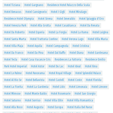
Hotel Tiziana
Hotel Gargnano
Residence Hotel Palazzo Della Scala
Hotel Benacus
Hotel Cansignorio
Hotel I Gigli
Hotel Miralago
Residence Hotel Olympia
Hotel Sirena
Hotel Smeraldo
Hotel Spiaggia d'Oro
Hotel Venezia Park
Hotel Alla Grotta
Hotel Casablanca
Hotel Da Renata
Hotel Da Roberto
Hotel Esperia
Hotel La Forgia
Hotel La Rama
Hotel Luigina
Hotel Santa Marta
Hotel Trattoria Confine
Hotel Verona Lago
Hotel Villa Maria
Hotel Villa Plaja
Hotel Aquila
Hotel Campagnola
Hotel Cristina
Hotel Da Franco
Hotel Da Pina
Hotel Dal Baffo
Hotel Diana
Hotel Gardesana
Hotel Tecla
Hotel Casa Vacanze Cris
Residences La Fattoria
Residence Emilio
Park Hotel Imperial
Hotel Astor
Hotel Du Lac
Hotel Ideal
Hotel Ilma
Hotel Le Palme
Hotel Panorama
Hotel Royal Village
Hotel Splendid Palace
Hotel Al Rio Se
Hotel Bellavista
Hotel Castell
Hotel Coste
Hotel Florida
Hotel La Fiorita
Hotel La Gardenia
Hotel Lido
Hotel Limonaia
Hotel Limone
Hotel Mimose
Hotel Monte Baldo
Hotel Rosemarie
Hotel San Giorgio
Hotel Saturno
Hotel Sorriso
Hotel Villa Elite
Hotel Villa Romantica
Hotel Alla Noce
Hotel Augusta
Hotel Europa
Hotel Italia Bel Paese