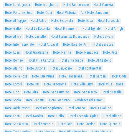
Hotel La Magnolia
Hotel Margherita
Hotel San Lorenzo
Hotel Venezia
Hotel Porta del Sole
Hotel Oasi
Hotel Vittoria
Park Hotel Zanzanù
Hotel Al Poggio
Hotel Astra
Hotel Bellavista
Hotel Elisa
Hotel Forbisicle
Hotel Gallo
Hotel La Rotonda
Hotel Miramonti
Hotel Tignale
Hotel Ai Tigli
Hotel Al Prà
Hotel Castello
Hotel Forbisicle Dipendenza
Hotel Galvani
Hotel Internazionale
Hotel Al Caval
Hotel Baia dei Pini
Hotel Benacus
Hotel Eden
Hotel Gardesana
Hotel Marina
Hotel Menapace
Hotel Pace
Hotel Romeo
Hotel Villa Carlotta
Hotel Villa Giada
Hotel Al Castello
Hotel Alpino
Hotel Astoria
Hotel Belvedere
Hotel Continental
Hotel Delle Rose
Hotel Due Palme
Hotel Fraderiana
Hotel Garden
Hotel Onda
Hotel Lorolli
Hotel Pai
Hotel Panorama
Hotel Villa Susy
Hotel Villa Tiziana
Hotel Lido
Hotel Rita
Hotel San Faustino
Hotel San Marco
Hotel Sirenella
Hotel Sonia
Hotel Zanetti
Hotel Maderno
Residence dei Limoni
Hotel Adria resort
Hotel Bel Soggiorno
Hotel Benaco
Hotel Cavallino
Hotel Eden
Hotel Garden
Hotel Golfo
Hotel Locanda Alpina
Hotel Milano
Hotel San Marco
Hotel Serenella
Hotel Sole
Hotel Sorriso
Hotel Splendid