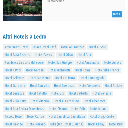
in Malcesine
Info
Altri Hotels a Ledro
Arco Smart Hotel
Palace Hotel Città
Hotel Al Frantoio
Hotel Al Sole
Hotel Baia Azzurra
Hotel Everest
Hotel Olivo
Hotel Pace
Residence La porta del cuore
Hotel San Giorgio
Hotel Annamaria
Hotel Aurora
Hotel Cattoi
Hotel Garden
Hotel Michelotti
Hotel Roma
Hotel Villa Franca
Hotel Bellevue
Hotel San Pietro
Hotel Ca' Mura
Hotel Campagnola
Hotel Gardenia
Hotel San Vito
Hotel Speranza
Hotel Veronello
Hotel Al Sole
Hotel Benacus
Hotel Catullo
Hotel Giò
Hotel Valbella
Hotel Venezia
Hotel Villa Katy
Hotel Vittoria
Hotel Al Cardellino
Hotel All'Ancora
Hotel Alla Riviera Dipendenza
Hotel Cisano
Hotel Felix
Hotel Milani
Piccolo Hotel
Hotel Caribe
Hotel Danieli La Castellana
Hotel Drago Center
Hotel Firenze
Hotel Merano
Nike (Dip. Hotel S. Maria)
Hotel Rabay
Hotel Rely