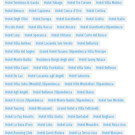
Hotel Terminus & Garda
Hotel Tobago
Hotel Tre Corone
Hotel Villa Mulino
Hotel Benaco
Hotel Capinera
Hotel Conca d'Oro
Hotel Cortina
Hotel Degli Olivi
Hotel Europa
Hotel Giardinetto
Hotel Giotto
Hotel Italia
Piccolo Hotel
Hotel Alla Rocca
Hotel Ancora
Hotel Giardinetto Dipendenza
Hotel Lory
Hotel Speranza
Hotel Vittoria
Hotel Corte del Bosco
Hotel Villa Anthea
Hotel Locanda San Verolo
Hotel Bellariva
Hotel Villa del Sogno
Grand Hotel Fasano /Dipendenza Villa Principe
Hotel Monte Baldo
Residence Borgo degli ulivi
Hotel Savoy Palace
Hotel Villa Capri
Hotel Villa Fiordaliso
Hotel Villa Sofia
Hotel Bellevue
Hotel Du Lac
Hotel Locanda agli Angeli
Hotel Saturnia
Hotel Villa Sofia (Meublè) /Dipendenza
Hotel Ville Montefiori /Dipendenza
Hotel Agli Angeli
Hotel Bellevue /Dipendenza
Hotel Diana
Hotel Il riccio /Dipendenza
Hotel Monte Baldo /Dipendenza
Hotel San Michele
Hotel Touring
Hotel Miramonti
Grand Hotel a Villa Feltrinelli
Hotel Le Fay Resorts
Hotel Villa Giulia
Hotel Bartabel
Hotel Bogliaco
Hotel La Baia D'oro
Hotel Lido
Hotel Livia
Hotel Meandro
Hotel Palazzina
Hotel Running Club
Hotel Garni Riviera
Hotel La Terrazzina
Hotel Mariano