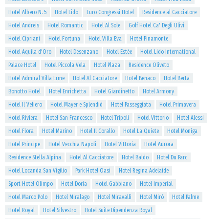
Hotel Albero N. 5
Hotel Lido
Euro Congressi Hotel
Residence al Cacciatore
Hotel Andreis
Hotel Romantic
Hotel Al Sole
Golf Hotel Ca' Degli Ulivi
Hotel Cipriani
Hotel Fortuna
Hotel Villa Eva
Hotel Pinamonte
Hotel Aquila d'Oro
Hotel Desenzano
Hotel Estée
Hotel Lido International
Palace Hotel
Hotel Piccola Vela
Hotel Plaza
Residence Oliveto
Hotel Admiral Villa Erme
Hotel Al Cacciatore
Hotel Benaco
Hotel Berta
Bonotto Hotel
Hotel Enrichetta
Hotel Giardinetto
Hotel Armony
Hotel Il Veliero
Hotel Mayer e Splendid
Hotel Passeggiata
Hotel Primavera
Hotel Riviera
Hotel San Francesco
Hotel Tripoli
Hotel Vittorio
Hotel Alessi
Hotel Flora
Hotel Marino
Hotel Il Corallo
Hotel La Quiete
Hotel Moniga
Hotel Principe
Hotel Vecchia Napoli
Hotel Vittoria
Hotel Aurora
Residence Stella Alpina
Hotel Al Cacciatore
Hotel Baldo
Hotel Du Parc
Hotel Locanda San Vigilio
Park Hotel Oasi
Hotel Regina Adelaide
Sport Hotel Olimpo
Hotel Doria
Hotel Gabbiano
Hotel Imperial
Hotel Marco Polo
Hotel Miralago
Hotel Miravalli
Hotel Mirò
Hotel Palme
Hotel Royal
Hotel Silvestro
Hotel Suite Dipendenza Royal