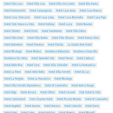
Hotel Villa Lara
Hotel Villa Lisa
Hotel Villa Orizzonte
Hotel Alla Rama
Hotel Bommartini
Hotel Campagnola
Hotel Casa Anny
Hotel Casa Bianca
Hotel Casa Chincarini
Hotel Casa Gaby
Hotel Casa Marinella
Hotel Casa Popi
Hotel Club House La Vela
Hotel Holiday
Hotel Lucia
Hotel Navene
Hotel Oliveto
Hotel Priori
Hotel Vendemme
Hotel Villa Edera
Hotel Villa Ester
Hotel Villa Nadia
Hotel Villa Silvana
Hotel Donna Sivia
Hotel Belvedere
Hotel Florence
Hotel Florida
La Quiete Park Hotel
Hotel Miralago
Hotel Molino
Residence Bellavista
Residence Onda Blu
Residence Rio Selva
Hotel Splendid Sole
Hotel Tenesi
Hotel Zodiaco
Hotel Belle Rive
Hotel Oasi
Hotel Villa Schindler
Hotel La Romantica
Hotel La Pieve
Hotel Sette Bello
Hotel Villa Ferretti
Hotel Du Lac
Hotel La Pergola
Hotel La Pescatrice
Hotel Miralago
Hotel Villa Ferretti Dipendenza
Hotel Al Caminetto
Hotel Antico Borgo
Hotel Diga
Hotel Ancora
Hotel Olfino
Hotel Caravel
Club Hotel la Vela
Hotel Continental
Forte Charme Hotel
Hotel Piccolo Mondo
Hotel Al Caminetto
Hotel Angelini
Hotel Aurora
Hotel Benaco
Hotel Centrale
Hotel Doria
Hotel Eden
Hotel Geier
Hotel Holiday
Hotel Ifigenia
Hotel Miorelli