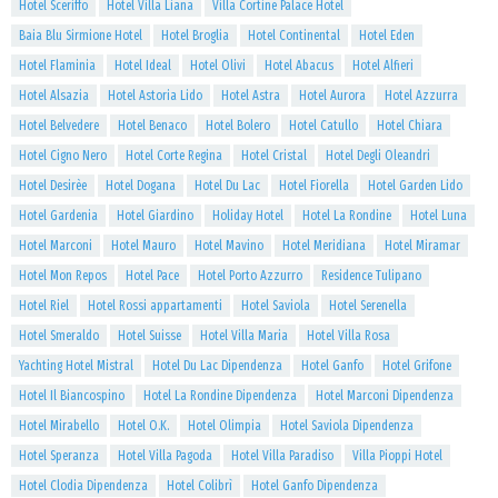
Hotel Sceriffo
Hotel Villa Liana
Villa Cortine Palace Hotel
Baia Blu Sirmione Hotel
Hotel Broglia
Hotel Continental
Hotel Eden
Hotel Flaminia
Hotel Ideal
Hotel Olivi
Hotel Abacus
Hotel Alfieri
Hotel Alsazia
Hotel Astoria Lido
Hotel Astra
Hotel Aurora
Hotel Azzurra
Hotel Belvedere
Hotel Benaco
Hotel Bolero
Hotel Catullo
Hotel Chiara
Hotel Cigno Nero
Hotel Corte Regina
Hotel Cristal
Hotel Degli Oleandri
Hotel Desirèe
Hotel Dogana
Hotel Du Lac
Hotel Fiorella
Hotel Garden Lido
Hotel Gardenia
Hotel Giardino
Holiday Hotel
Hotel La Rondine
Hotel Luna
Hotel Marconi
Hotel Mauro
Hotel Mavino
Hotel Meridiana
Hotel Miramar
Hotel Mon Repos
Hotel Pace
Hotel Porto Azzurro
Residence Tulipano
Hotel Riel
Hotel Rossi appartamenti
Hotel Saviola
Hotel Serenella
Hotel Smeraldo
Hotel Suisse
Hotel Villa Maria
Hotel Villa Rosa
Yachting Hotel Mistral
Hotel Du Lac Dipendenza
Hotel Ganfo
Hotel Grifone
Hotel Il Biancospino
Hotel La Rondine Dipendenza
Hotel Marconi Dipendenza
Hotel Mirabello
Hotel O.K.
Hotel Olimpia
Hotel Saviola Dipendenza
Hotel Speranza
Hotel Villa Pagoda
Hotel Villa Paradiso
Villa Pioppi Hotel
Hotel Clodia Dipendenza
Hotel Colibrì
Hotel Ganfo Dipendenza