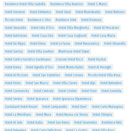
Residence Hotel Villa Isabella
Residence Villa Beatrice
Hotel S. Maria
Hotel Veronesi
Hotel Edelweiss
Hotel Ideal
Hotel Montebaldo
Hotel Nettuno
Piccolo Hotel
Residence S. Vito
Residence Solei
Hotel Rosmary
Hotel Smeraldo
Hotel Vela D'Oro
Hotel Villa Margherita
Hotel Al Pescatore
Hotel Battistoni
Hotel Casa Este
Hotel Casa Gagliardi
Hotel Casa Maria
Hotel Da Pippo
Hotel Elena
Hotel Le Fasse
Hotel Panoramica
Hotel Silvanella
Hotel Sorriso
Hotel Villa Josefine
Montresor Hotel Tower
Hotel Centro turistico Gardesano
Crocioni Hotel Rizzi
Hotel Krystal
Hotel Roma
Hotel Agnello d'Oro
Hotel Monte Baldo
Hotel Ai Perseghi
Hotel Al Piccione
Hotel San Valentino
Hotel Corona
Piccolo Hotel Villa Rosa
Hotel Posta
Hotel San Marco
Hotel Villa Cerere
Hotel Alpi
Hotel Belvedere
Hotel Carmencita
Hotel Centrale
Hotel Cristini
Hotel Fiore
Hotel Gondola
Hotel Serena
Hotel Speranza
Hotel Speranza Dipendenza
Gardaland Hotel Resort
Hotel Campanello
Hotel Dore'
Hotel Corte Malaspina
Hotel La Meridiana
Hotel Mura
Hotel Nuova zia Teresa
Hotel Olimpia
Hotel Al Sole
Hotel Italia
Hotel San Remo
Hotel Tavernetta
Residence Palù
Hotel Belvedere
Hotel Corte Delle Rose
Hotel La Grotta
Hotel Villa Rosa