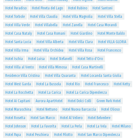
Hotel Paradiso
Hotel Pineta del Lago
Hotel Rubino
Hotel Santoni
Hotel Torbole
Hotel Villa Claudia
Hotel Villa Magnolia
Hotel Villa Stella
Hotel Villa Verde
Hotel Villabella
Hotel Zanella
Hotel Casa Morandi
Hotel Casa Nataly
Hotel Casa Romani
Hotel Giardino
Hotel Monte Baldo
Hotel Santa Lucia
Hotel Villa Alberta
Hotel Villa Clara
Hotel VILLA GLORIA
Hotel Villa Irma
Hotel Villa Orchidea
Hotel Villa Rosa
Hotel Francesco
Hotel Ischia
Hotel Luisa
Hotel Stefanelli
Hotel Tetto d'Oro
Hotel Villa al Vento
Hotel Villa Mimosa
Hotel Casa Martinelli
Residence Villa Cristina
Hotel Villa Quaranta
Hotel Locanda Santa Giulia
Hotel West Garda
Hotel La Bussola
Hotel Rio
Hotel Francesco
Hotel Ketty
Hotel La Rocchetta
Hotel La Carica
Hotel La Carica Dipendenza
Hotel Ai Capitani
Aurora ApartHotel
Hotel Dolci Colli
Green Park Hotel
Hotel Maraschina
Hotel Nettuno
Hotel Nuova Barcaccia
Hotel Olioso
Hotel Rosetta
Hotel San Marco
Hotel Al Veliero
Hotel Belvedere
Hotel Johnson
Hotel La Favorita
Hotel La Perla
Hotel La Vela
Hotel Milano
Hotel Papa
Hotel Peschiera
Hotel Pilotto
Hotel San Marco Dipendenza