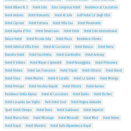
Hotel Albero N. 5
Hotel Lido
Euro Congressi Hotel
Residence al Cacciatore
Hotel Andreis
Hotel Romantic
Hotel Al Sole
Golf Hotel Ca' Degli Ulivi
Hotel Cipriani
Hotel Fortuna
Hotel Villa Eva
Hotel Pinamonte
Hotel Aquila d'Oro
Hotel Desenzano
Hotel Estée
Hotel Lido International
Palace Hotel
Hotel Piccola Vela
Hotel Plaza
Residence Oliveto
Hotel Admiral Villa Erme
Hotel Al Cacciatore
Hotel Benaco
Hotel Berta
Bonotto Hotel
Hotel Enrichetta
Hotel Giardinetto
Hotel Armony
Hotel Il Veliero
Hotel Mayer e Splendid
Hotel Passeggiata
Hotel Primavera
Hotel Riviera
Hotel San Francesco
Hotel Tripoli
Hotel Vittorio
Hotel Alessi
Hotel Flora
Hotel Marino
Hotel Il Corallo
Hotel La Quiete
Hotel Moniga
Hotel Principe
Hotel Vecchia Napoli
Hotel Vittoria
Hotel Aurora
Residence Stella Alpina
Hotel Al Cacciatore
Hotel Baldo
Hotel Du Parc
Hotel Locanda San Vigilio
Park Hotel Oasi
Hotel Regina Adelaide
Sport Hotel Olimpo
Hotel Doria
Hotel Gabbiano
Hotel Imperial
Hotel Marco Polo
Hotel Miralago
Hotel Miravalli
Hotel Mirò
Hotel Palme
Hotel Royal
Hotel Silvestro
Hotel Suite Dipendenza Royal