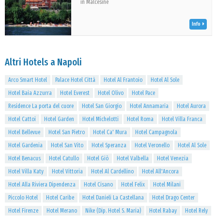
in Malcesine
Info
Altri Hotels a Napoli
Arco Smart Hotel
Palace Hotel Città
Hotel Al Frantoio
Hotel Al Sole
Hotel Baia Azzurra
Hotel Everest
Hotel Olivo
Hotel Pace
Residence La porta del cuore
Hotel San Giorgio
Hotel Annamaria
Hotel Aurora
Hotel Cattoi
Hotel Garden
Hotel Michelotti
Hotel Roma
Hotel Villa Franca
Hotel Bellevue
Hotel San Pietro
Hotel Ca' Mura
Hotel Campagnola
Hotel Gardenia
Hotel San Vito
Hotel Speranza
Hotel Veronello
Hotel Al Sole
Hotel Benacus
Hotel Catullo
Hotel Giò
Hotel Valbella
Hotel Venezia
Hotel Villa Katy
Hotel Vittoria
Hotel Al Cardellino
Hotel All'Ancora
Hotel Alla Riviera Dipendenza
Hotel Cisano
Hotel Felix
Hotel Milani
Piccolo Hotel
Hotel Caribe
Hotel Danieli La Castellana
Hotel Drago Center
Hotel Firenze
Hotel Merano
Nike (Dip. Hotel S. Maria)
Hotel Rabay
Hotel Rely