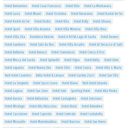
Hotel Beniamino
Hotel Casa Francesca
Hotel Elite
Hotel La Montanara
Hotel Lucia
Hotel Miami
Hotel Orchidea
Hotel Panorama
Hotel Rastel de Fer
Hotel Restel de Fer
Hotel Rialto
Hotel Rita
Hotel Rolly
Hotel Silvana
Hotel Sport
Hotel Villa Arianna
Hotel Villa Minerva
Hotel Villa Rina
Hotel Villa Zita
Residence Desirèe
Hotel A-ROSA Lago di Garda
Hotel Duomo
Hotel Gambero
Hotel Salò du Parc
Hotel Villa Arcadio
Hotel Al Terrazzo di Salò
Hotel Bellerive
Hotel Benaco
Hotel Commercio
Hotel Conca d'Oro
Hotel Mecca del Garda
Hotel Splendid
Hotel Vigna
Hotel Betty
Hotel Eden
Hotel Lepanto
Hotel Nonna Ebe
Hotel Olivi
Hotel Cesira
Hotel Villa S. Maria
Park Hotel Casimiro
Bella Hotel & Leisure
Hotel Garden Zorzi
Hotel San Filis
Hotel La Sorgente
Hotel Sacro Cuore
Hotel Diana
Park Hotel Jolanda
Hotel Laguna
Hotel San Zeno
Hotel Sole
Sporting Hotel
Hotel Alla Pineta
Hotel Aurora
Hotel Bellavista
Hotel Castagneto
Hotel Genziana
Hotel Miralago
Hotel Alla Palazzina
Hotel Aloisi
Hotel Belvedere
Hotel Cacciatore
Hotel Capriolo
Hotel Centrale
Hotel Costabella
Hotel Miravalle
Hotel Montebaldina
Hotel Narciso
Hotel San Remo