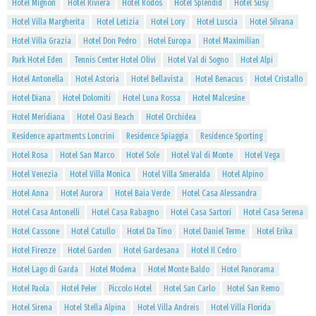
Hotel Mignon
Hotel Riviera
Hotel Rodos
Hotel Splendid
Hotel Susy
Hotel Villa Margherita
Hotel Letizia
Hotel Lory
Hotel Luscia
Hotel Silvana
Hotel Villa Grazia
Hotel Don Pedro
Hotel Europa
Hotel Maximilian
Park Hotel Eden
Tennis Center Hotel Olivi
Hotel Val di Sogno
Hotel Alpi
Hotel Antonella
Hotel Astoria
Hotel Bellavista
Hotel Benacus
Hotel Cristallo
Hotel Diana
Hotel Dolomiti
Hotel Luna Rossa
Hotel Malcesine
Hotel Meridiana
Hotel Oasi Beach
Hotel Orchidea
Residence apartments Loncrini
Residence Spiaggia
Residence Sporting
Hotel Rosa
Hotel San Marco
Hotel Sole
Hotel Val di Monte
Hotel Vega
Hotel Venezia
Hotel Villa Monica
Hotel Villa Smeralda
Hotel Alpino
Hotel Anna
Hotel Aurora
Hotel Baia Verde
Hotel Casa Alessandra
Hotel Casa Antonelli
Hotel Casa Rabagno
Hotel Casa Sartori
Hotel Casa Serena
Hotel Cassone
Hotel Catullo
Hotel Da Tino
Hotel Daniel Terme
Hotel Erika
Hotel Firenze
Hotel Garden
Hotel Gardesana
Hotel Il Cedro
Hotel Lago di Garda
Hotel Modena
Hotel Monte Baldo
Hotel Panorama
Hotel Paola
Hotel Peler
Piccolo Hotel
Hotel San Carlo
Hotel San Remo
Hotel Sirena
Hotel Stella Alpina
Hotel Villa Andreis
Hotel Villa Florida