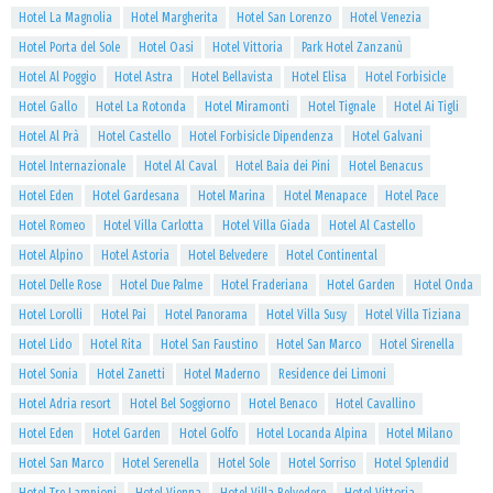
Hotel La Magnolia
Hotel Margherita
Hotel San Lorenzo
Hotel Venezia
Hotel Porta del Sole
Hotel Oasi
Hotel Vittoria
Park Hotel Zanzanù
Hotel Al Poggio
Hotel Astra
Hotel Bellavista
Hotel Elisa
Hotel Forbisicle
Hotel Gallo
Hotel La Rotonda
Hotel Miramonti
Hotel Tignale
Hotel Ai Tigli
Hotel Al Prà
Hotel Castello
Hotel Forbisicle Dipendenza
Hotel Galvani
Hotel Internazionale
Hotel Al Caval
Hotel Baia dei Pini
Hotel Benacus
Hotel Eden
Hotel Gardesana
Hotel Marina
Hotel Menapace
Hotel Pace
Hotel Romeo
Hotel Villa Carlotta
Hotel Villa Giada
Hotel Al Castello
Hotel Alpino
Hotel Astoria
Hotel Belvedere
Hotel Continental
Hotel Delle Rose
Hotel Due Palme
Hotel Fraderiana
Hotel Garden
Hotel Onda
Hotel Lorolli
Hotel Pai
Hotel Panorama
Hotel Villa Susy
Hotel Villa Tiziana
Hotel Lido
Hotel Rita
Hotel San Faustino
Hotel San Marco
Hotel Sirenella
Hotel Sonia
Hotel Zanetti
Hotel Maderno
Residence dei Limoni
Hotel Adria resort
Hotel Bel Soggiorno
Hotel Benaco
Hotel Cavallino
Hotel Eden
Hotel Garden
Hotel Golfo
Hotel Locanda Alpina
Hotel Milano
Hotel San Marco
Hotel Serenella
Hotel Sole
Hotel Sorriso
Hotel Splendid