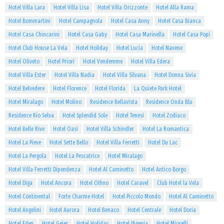
Hotel Villa Lara
Hotel Villa Lisa
Hotel Villa Orizzonte
Hotel Alla Rama
Hotel Bommartini
Hotel Campagnola
Hotel Casa Anny
Hotel Casa Bianca
Hotel Casa Chincarini
Hotel Casa Gaby
Hotel Casa Marinella
Hotel Casa Popi
Hotel Club House La Vela
Hotel Holiday
Hotel Lucia
Hotel Navene
Hotel Oliveto
Hotel Priori
Hotel Vendemme
Hotel Villa Edera
Hotel Villa Ester
Hotel Villa Nadia
Hotel Villa Silvana
Hotel Donna Sivia
Hotel Belvedere
Hotel Florence
Hotel Florida
La Quiete Park Hotel
Hotel Miralago
Hotel Molino
Residence Bellavista
Residence Onda Blu
Residence Rio Selva
Hotel Splendid Sole
Hotel Tenesi
Hotel Zodiaco
Hotel Belle Rive
Hotel Oasi
Hotel Villa Schindler
Hotel La Romantica
Hotel La Pieve
Hotel Sette Bello
Hotel Villa Ferretti
Hotel Du Lac
Hotel La Pergola
Hotel La Pescatrice
Hotel Miralago
Hotel Villa Ferretti Dipendenza
Hotel Al Caminetto
Hotel Antico Borgo
Hotel Diga
Hotel Ancora
Hotel Olfino
Hotel Caravel
Club Hotel la Vela
Hotel Continental
Forte Charme Hotel
Hotel Piccolo Mondo
Hotel Al Caminetto
Hotel Angelini
Hotel Aurora
Hotel Benaco
Hotel Centrale
Hotel Doria
Hotel Eden
Hotel Geier
Hotel Holiday
Hotel Ifigenia
Hotel Miorelli