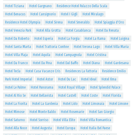
Hotel Tiziana
Hotel Gargnano
Residence Hotel Palazzo Della Scala
Hotel Benacus
Hotel Cansignorio
Hotel I Gigli
Hotel Miralago
Residence Hotel Olympia
Hotel Sirena
Hotel Smeraldo
Hotel Spiaggia d'Oro
Hotel Venezia Park
Hotel Alla Grotta
Hotel Casablanca
Hotel Da Renata
Hotel Da Roberto
Hotel Esperia
Hotel La Forgia
Hotel La Rama
Hotel Luigina
Hotel Santa Marta
Hotel Trattoria Confine
Hotel Verona Lago
Hotel Villa Maria
Hotel Villa Plaja
Hotel Aquila
Hotel Campagnola
Hotel Cristina
Hotel Da Franco
Hotel Da Pina
Hotel Dal Baffo
Hotel Diana
Hotel Gardesana
Hotel Tecla
Hotel Casa Vacanze Cris
Residences La Fattoria
Residence Emilio
Park Hotel Imperial
Hotel Astor
Hotel Du Lac
Hotel Ideal
Hotel Ilma
Hotel Le Palme
Hotel Panorama
Hotel Royal Village
Hotel Splendid Palace
Hotel Al Rio Se
Hotel Bellavista
Hotel Castell
Hotel Coste
Hotel Florida
Hotel La Fiorita
Hotel La Gardenia
Hotel Lido
Hotel Limonaia
Hotel Limone
Hotel Mimose
Hotel Monte Baldo
Hotel Rosemarie
Hotel San Giorgio
Hotel Saturno
Hotel Sorriso
Hotel Villa Elite
Hotel Villa Romantica
Hotel Alla Noce
Hotel Augusta
Hotel Europa
Hotel Italia Bel Paese