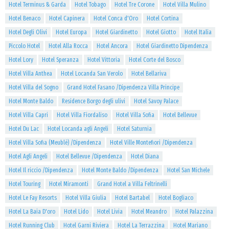
Hotel Terminus & Garda
Hotel Tobago
Hotel Tre Corone
Hotel Villa Mulino
Hotel Benaco
Hotel Capinera
Hotel Conca d'Oro
Hotel Cortina
Hotel Degli Olivi
Hotel Europa
Hotel Giardinetto
Hotel Giotto
Hotel Italia
Piccolo Hotel
Hotel Alla Rocca
Hotel Ancora
Hotel Giardinetto Dipendenza
Hotel Lory
Hotel Speranza
Hotel Vittoria
Hotel Corte del Bosco
Hotel Villa Anthea
Hotel Locanda San Verolo
Hotel Bellariva
Hotel Villa del Sogno
Grand Hotel Fasano /Dipendenza Villa Principe
Hotel Monte Baldo
Residence Borgo degli ulivi
Hotel Savoy Palace
Hotel Villa Capri
Hotel Villa Fiordaliso
Hotel Villa Sofia
Hotel Bellevue
Hotel Du Lac
Hotel Locanda agli Angeli
Hotel Saturnia
Hotel Villa Sofia (Meublè) /Dipendenza
Hotel Ville Montefiori /Dipendenza
Hotel Agli Angeli
Hotel Bellevue /Dipendenza
Hotel Diana
Hotel Il riccio /Dipendenza
Hotel Monte Baldo /Dipendenza
Hotel San Michele
Hotel Touring
Hotel Miramonti
Grand Hotel a Villa Feltrinelli
Hotel Le Fay Resorts
Hotel Villa Giulia
Hotel Bartabel
Hotel Bogliaco
Hotel La Baia D'oro
Hotel Lido
Hotel Livia
Hotel Meandro
Hotel Palazzina
Hotel Running Club
Hotel Garni Riviera
Hotel La Terrazzina
Hotel Mariano