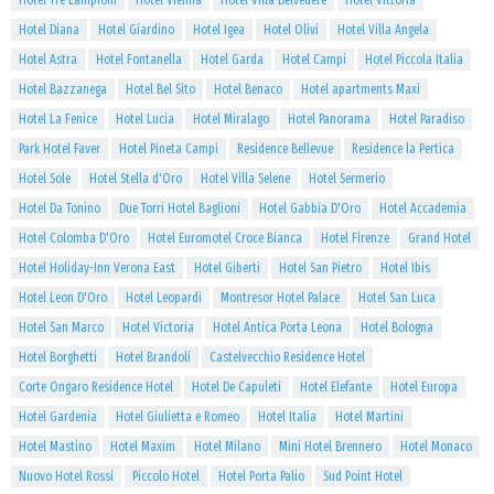
Hotel Tre Lampioni
Hotel Vienna
Hotel Villa Belvedere
Hotel Vittoria
Hotel Diana
Hotel Giardino
Hotel Igea
Hotel Olivi
Hotel Villa Angela
Hotel Astra
Hotel Fontanella
Hotel Garda
Hotel Campi
Hotel Piccola Italia
Hotel Bazzanega
Hotel Bel Sito
Hotel Benaco
Hotel apartments Maxi
Hotel La Fenice
Hotel Lucia
Hotel Miralago
Hotel Panorama
Hotel Paradiso
Park Hotel Faver
Hotel Pineta Campi
Residence Bellevue
Residence la Pertica
Hotel Sole
Hotel Stella d'Oro
Hotel Villa Selene
Hotel Sermerio
Hotel Da Tonino
Due Torri Hotel Baglioni
Hotel Gabbia D'Oro
Hotel Accademia
Hotel Colomba D'Oro
Hotel Euromotel Croce Bianca
Hotel Firenze
Grand Hotel
Hotel Holiday-Inn Verona East
Hotel Giberti
Hotel San Pietro
Hotel Ibis
Hotel Leon D'Oro
Hotel Leopardi
Montresor Hotel Palace
Hotel San Luca
Hotel San Marco
Hotel Victoria
Hotel Antica Porta Leona
Hotel Bologna
Hotel Borghetti
Hotel Brandoli
Castelvecchio Residence Hotel
Corte Ongaro Residence Hotel
Hotel De Capuleti
Hotel Elefante
Hotel Europa
Hotel Gardenia
Hotel Giulietta e Romeo
Hotel Italia
Hotel Martini
Hotel Mastino
Hotel Maxim
Hotel Milano
Mini Hotel Brennero
Hotel Monaco
Nuovo Hotel Rossi
Piccolo Hotel
Hotel Porta Palio
Sud Point Hotel