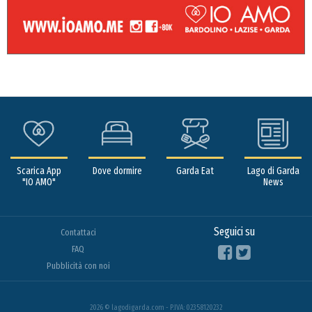
Scarica App
Dove dormire
Garda Eat
Lago di Garda
"IO AMO"
News
Seguici su
Contattaci
FAQ
Pubblicità con noi
2026 © lagodigarda.com - P.IVA: 02358120232