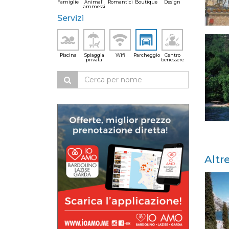
Famiglie
Animali
Romantici
Boutique
Design
ammessi
Servizi
Piscina
Spiaggia
Wifi
Parcheggio
Centro
privata
benessere
Altr