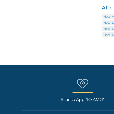
Altr
Hotel A
Hotel 
Hotel S
Hotel 
Scarica App "IO AMO"