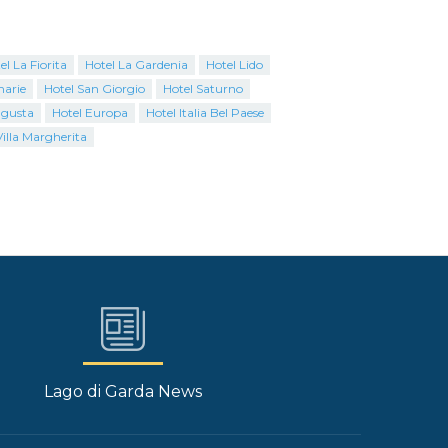
el La Fiorita
Hotel La Gardenia
Hotel Lido
marie
Hotel San Giorgio
Hotel Saturno
ugusta
Hotel Europa
Hotel Italia Bel Paese
Villa Margherita
Lago di Garda News