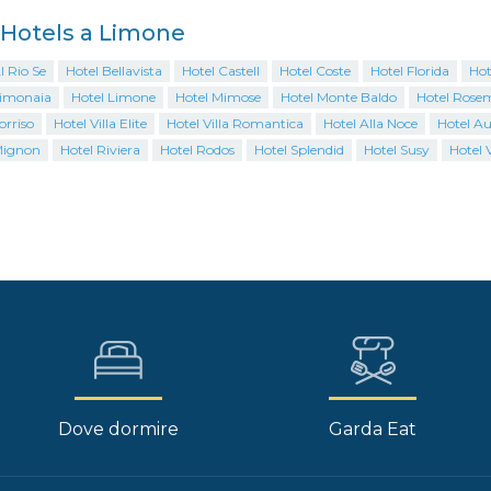
i Hotels a Limone
l Rio Se
Hotel Bellavista
Hotel Castell
Hotel Coste
Hotel Florida
Hot
Limonaia
Hotel Limone
Hotel Mimose
Hotel Monte Baldo
Hotel Rose
orriso
Hotel Villa Elite
Hotel Villa Romantica
Hotel Alla Noce
Hotel A
Mignon
Hotel Riviera
Hotel Rodos
Hotel Splendid
Hotel Susy
Hotel 
Dove dormire
Garda Eat