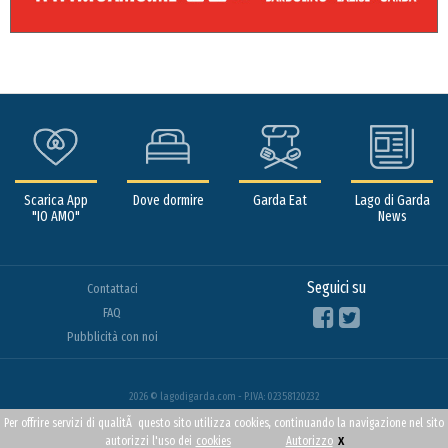
Scarica App
Dove dormire
Garda Eat
Lago di Garda
"IO AMO"
News
Seguici su
Contattaci
FAQ
Pubblicità con noi
2026 © lagodigarda.com - P.IVA: 02358120232
Per offrire servizi di qualitÃ questo sito utilizza cookies, continuando la navigazione nel sito
x
autorizzi l'uso dei
cookies
Autorizzo